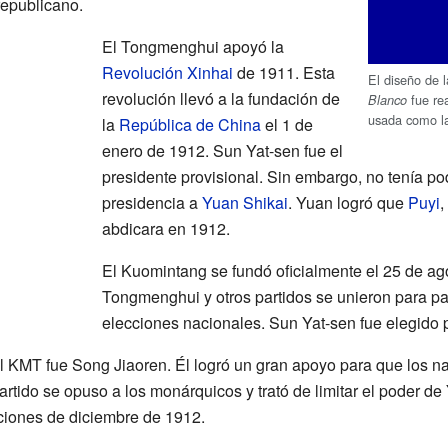
republicano.
El Tongmenghui apoyó la
Revolución Xinhai
de 1911. Esta
El diseño de 
revolución llevó a la fundación de
fue re
Blanco
usada como l
la
República de China
el 1 de
enero de 1912. Sun Yat-sen fue el
presidente provisional. Sin embargo, no tenía pode
presidencia a
Yuan Shikai
. Yuan logró que
Puyi
,
abdicara en 1912.
El Kuomintang se fundó oficialmente el 25 de a
Tongmenghui y otros partidos se unieron para par
elecciones nacionales. Sun Yat-sen fue elegido p
 KMT fue Song Jiaoren. Él logró un gran apoyo para que los na
rtido se opuso a los monárquicos y trató de limitar el poder de
ciones de diciembre de 1912.