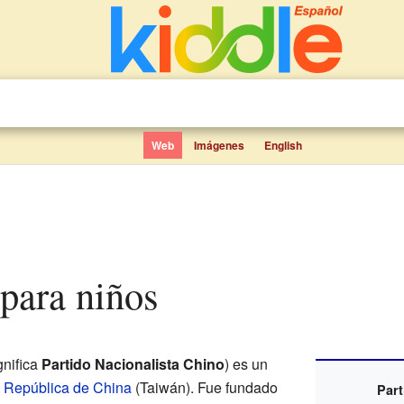
Web
Imágenes
English
 para niños
gnifica
Partido Nacionalista Chino
) es un
a
República de China
(Taiwán). Fue fundado
Part