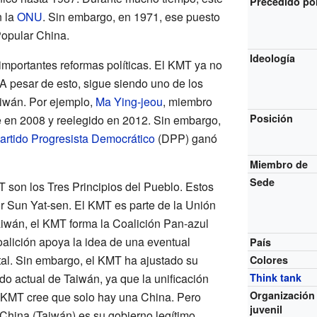
Precedido po
n la
ONU
. Sin embargo, en 1971, ese puesto
Popular China.
Ideología
mportantes reformas políticas. El KMT ya no
. A pesar de esto, sigue siendo uno de los
aiwán. Por ejemplo,
Ma Ying-jeou
, miembro
Posición
e en 2008 y reelegido en 2012. Sin embargo,
artido Progresista Democrático
(DPP) ganó
Miembro de
Sede
T son los Tres Principios del Pueblo. Estos
or Sun Yat-sen. El KMT es parte de la Unión
iwán, el KMT forma la Coalición Pan-azul
coalición apoya la idea de una eventual
País
tal. Sin embargo, el KMT ha ajustado su
Colores
do actual de Taiwán, ya que la unificación
Think tank
Organización
l KMT cree que solo hay una China. Pero
juvenil
China (Taiwán) es su gobierno legítimo.