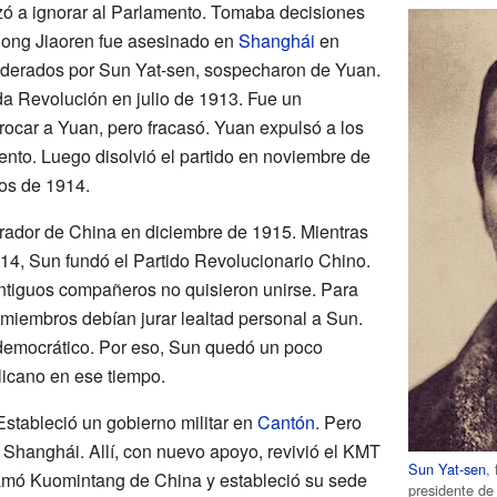
ó a ignorar al Parlamento. Tomaba decisiones
Song Jiaoren fue asesinado en
Shanghái
en
iderados por Sun Yat-sen, sospecharon de Yuan.
a Revolución en julio de 1913. Fue un
ocar a Yuan, pero fracasó. Yuan expulsó a los
ento. Luego disolvió el partido en noviembre de
ios de 1914.
ador de China en diciembre de 1915. Mientras
14, Sun fundó el Partido Revolucionario Chino.
tiguos compañeros no quisieron unirse. Para
s miembros debían jurar lealtad personal a Sun.
 democrático. Por eso, Sun quedó un poco
licano en ese tiempo.
stableció un gobierno militar en
Cantón
. Pero
 Shanghái. Allí, con nuevo apoyo, revivió el KMT
Sun Yat-sen
,
lamó Kuomintang de China y estableció su sede
presidente de