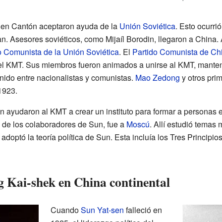
 en Cantón aceptaron ayuda de la
Unión Soviética
. Esto ocurri
an. Asesores soviéticos, como Mijaíl Borodin, llegaron a China
o Comunista de la Unión Soviética
. El
Partido Comunista de Ch
 el KMT. Sus miembros fueron animados a unirse al KMT, manten
nido entre nacionalistas y comunistas.
Mao Zedong
y otros pr
1923.
n ayudaron al KMT a crear un instituto para formar a personas e
o de los colaboradores de Sun, fue a
Moscú
. Allí estudió temas m
optó la teoría política de Sun. Esta incluía los Tres Principio
 Kai-shek en China continental
Cuando
Sun Yat-sen
falleció en