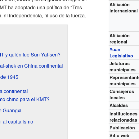
Afiliación
KMT ha adoptado una política de "Tres
internacional
, ni independencia, ni uso de la fuerza.
Afiliación
regional
Yuan
T y quién fue Sun Yat-sen?
Legislativo
Jefaturas
i-shek en China continental
municipales
sde 1945
Representant
municipales
a continental
Consejeros
locales
smo chino para el KMT?
Alcaldes
e Guangxi
Instituciones
relacionadas
 al capitalismo
Publicación
Sitio web