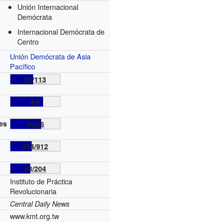
Unión Internacional
Demócrata
Internacional Demócrata de
Centro
Unión Demócrata de Asia
Pacífico
52/113
4/6
es
10/16
394/912
83/204
Instituto de Práctica
Revolucionaria
Central Daily News
www.kmt.org.tw