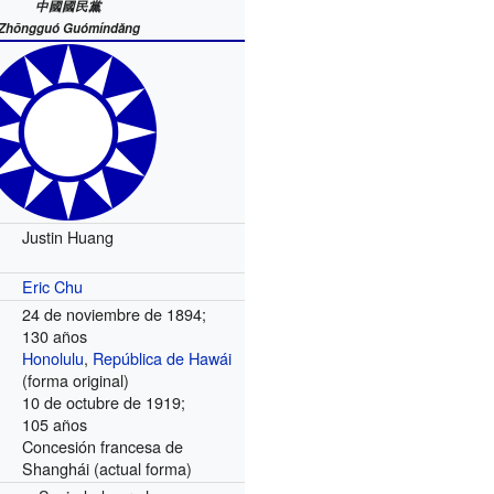
中國國民黨
Zhōngguó Guómíndǎng
Justin Huang
Eric Chu
24 de noviembre de 1894;
130 años
Honolulu
,
República de Hawái
(forma original)
10 de octubre de 1919;
105 años
Concesión francesa de
Shanghái (actual forma)