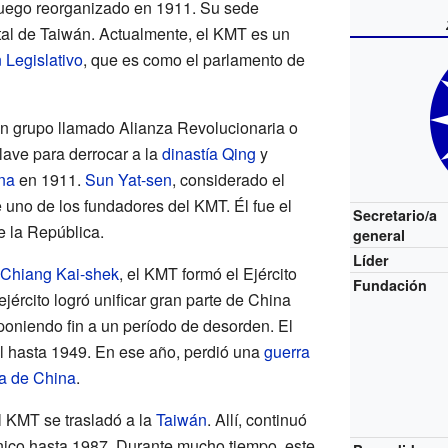
luego reorganizado en 1911. Su sede
ital de Taiwán. Actualmente, el KMT es un
 Legislativo
, que es como el parlamento de
un grupo llamado Alianza Revolucionaria o
ave para derrocar a la
dinastía Qing
y
na
en 1911.
Sun Yat-sen
, considerado el
 uno de los fundadores del KMT. Él fue el
Secretario/a
e la República.
general
Líder
Chiang Kai-shek
, el KMT formó el Ejército
Fundación
jército logró unificar gran parte de China
poniendo fin a un período de desorden. El
 hasta 1949. En ese año, perdió una
guerra
a de China
.
l KMT se trasladó a la
Taiwán
. Allí, continuó
ico hasta 1987. Durante mucho tiempo, este