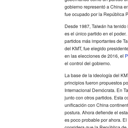
gobierno representó a China e
fue ocupado por la República 
Desde 1987, Taiwán ha tenido i
es el único partido en el poder
partidos más importantes de T
del KMT, fue elegido president
en las elecciones de 2016, el
P
el control del gobierno.
La base de la ideología del KM
principios fueron propuestos p
Internacional Demócrata. En Ta
junto con otros partidos. Esta 
unificación con China continen
postura. Ahora defiende el esta
es poco probable por ahora. E
considera que la República de 