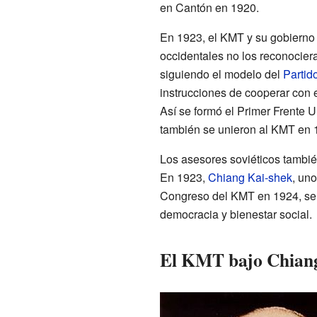
en Cantón en 1920.
En 1923, el KMT y su gobierno
occidentales no los reconocier
siguiendo el modelo del
Partid
instrucciones de cooperar con
Así se formó el Primer Frente U
también se unieron al KMT en 
Los asesores soviéticos tambié
En 1923,
Chiang Kai-shek
, un
Congreso del KMT en 1924, se ad
democracia y bienestar social.
El KMT bajo Chiang