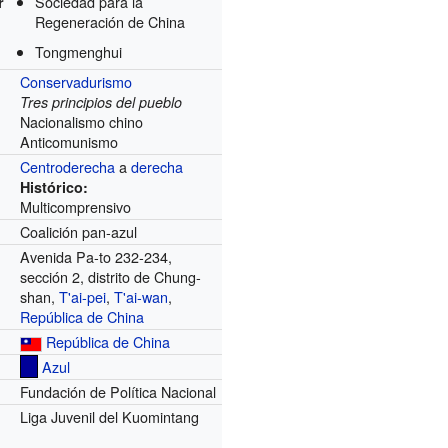
Sociedad para la
r
Regeneración de China
Tongmenghui
Conservadurismo
Tres principios del pueblo
Nacionalismo chino
Anticomunismo
Centroderecha
a
derecha
Histórico:
Multicomprensivo
Coalición pan-azul
Avenida Pa-to 232-234,
sección 2, distrito de Chung-
shan,
T'ai-pei
,
T'ai-wan
,
República de China
República de China
Azul
Fundación de Política Nacional
Liga Juvenil del Kuomintang