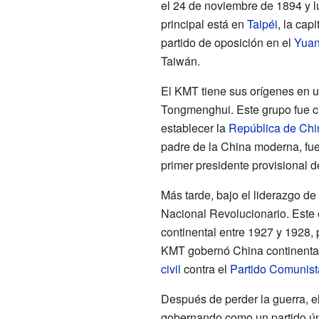
el 24 de noviembre de 1894 y 
principal está en
Taipéi
, la cap
partido de oposición en el
Yuan
Taiwán.
El KMT tiene sus orígenes en 
Tongmenghui. Este grupo fue cl
establecer la
República de Chi
padre de la China moderna, fue
primer presidente provisional d
Más tarde, bajo el liderazgo de
Nacional Revolucionario. Este e
continental entre 1927 y 1928, 
KMT gobernó China continental
civil
contra el
Partido Comunist
Después de perder la guerra, e
gobernando como un partido ún