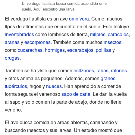
El verdugo flautista busca comida escondida en el
suelo. Aquí encontró una larva.
El verdugo flautista es un ave
omnívora
. Come muchos
tipos de alimentos que encuentra en el suelo. Esto incluye
invertebrados
como lombrices de tierra,
milpiés
,
caracoles
,
arañas
y
escorpiones
. También come muchos
insectos
como
cucarachas
,
hormigas
,
escarabajos
,
polillas
y
orugas
.
También se ha visto que comen
eslizones
,
ranas
,
ratones
y otros animales pequeños. Además, comen
granos
,
tubérculos
, higos y
nueces
. Han aprendido a comer de
forma segura el venenoso
sapo de caña
. Le dan la vuelta
al sapo y solo comen la parte de abajo, donde no tiene
veneno.
El ave busca comida en áreas abiertas, caminando y
buscando insectos y sus larvas. Un estudio mostró que