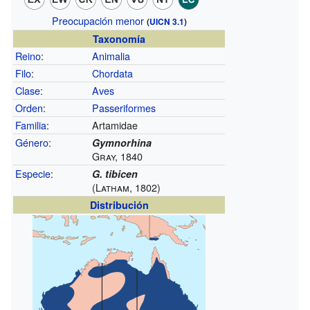
Preocupación menor
(
UICN 3.1
)
Taxonomía
Reino
:
Animalia
Filo
:
Chordata
Clase
:
Aves
Orden
:
Passeriformes
Familia
:
Artamidae
Género
:
Gymnorhina
Gray, 1840
Especie
:
G. tibicen
(Latham, 1802)
Distribución