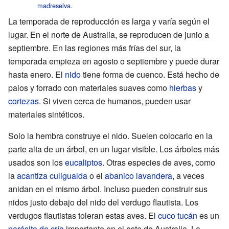
madreselva
.
La temporada de reproducción es larga y varía según el
lugar. En el norte de Australia, se reproducen de junio a
septiembre. En las regiones más frías del sur, la
temporada empieza en agosto o septiembre y puede durar
hasta enero. El
nido
tiene forma de cuenco. Está hecho de
palos y forrado con materiales suaves como
hierbas
y
cortezas
. Si viven cerca de humanos, pueden usar
materiales sintéticos.
Solo la hembra construye el nido. Suelen colocarlo en la
parte alta de un árbol, en un lugar visible. Los árboles más
usados son los
eucaliptos
. Otras especies de aves, como
la
acantiza culigualda
o el
abanico lavandera
, a veces
anidan en el mismo árbol. Incluso pueden construir sus
nidos justo debajo del nido del verdugo flautista. Los
verdugos flautistas toleran estas aves. El
cuco tucán
es un
parásito de cría
importante en el este de Australia. La