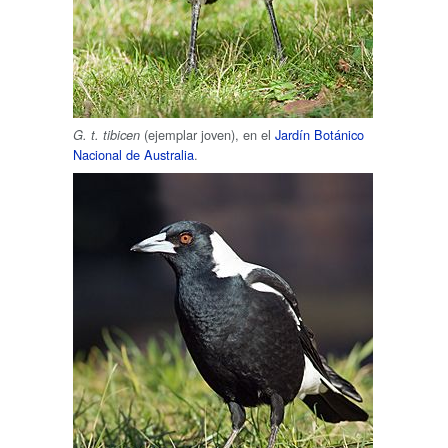
(ejemplar joven), en el
Jardín Botánico
G. t. tibicen
Nacional de Australia
.