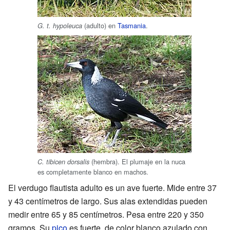
(adulto) en
Tasmania
.
G. t. hypoleuca
(hembra). El plumaje en la nuca
C. tibicen dorsalis
es completamente blanco en machos.
El verdugo flautista adulto es un ave fuerte. Mide entre 37
y 43 centímetros de largo. Sus alas extendidas pueden
medir entre 65 y 85 centímetros. Pesa entre 220 y 350
gramos. Su
pico
es fuerte, de color blanco azulado con