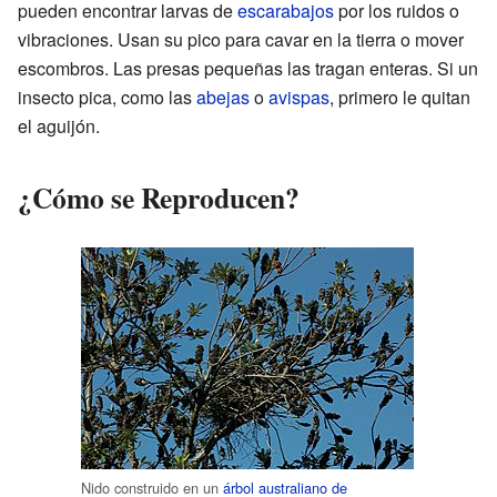
pueden encontrar larvas de
escarabajos
por los ruidos o
vibraciones. Usan su pico para cavar en la tierra o mover
escombros. Las presas pequeñas las tragan enteras. Si un
insecto pica, como las
abejas
o
avispas
, primero le quitan
el aguijón.
¿Cómo se Reproducen?
Nido construido en un
árbol australiano de