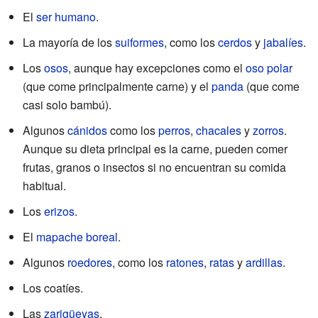
El
ser humano
.
La mayoría de los
suiformes
, como los
cerdos
y
jabalíes
.
Los
osos
, aunque hay excepciones como el
oso polar
(que come principalmente carne) y el
panda
(que come
casi solo bambú).
Algunos
cánidos
como los
perros
,
chacales
y
zorros
.
Aunque su dieta principal es la carne, pueden comer
frutas, granos o insectos si no encuentran su comida
habitual.
Los
erizos
.
El
mapache boreal
.
Algunos
roedores
, como los
ratones
,
ratas
y
ardillas
.
Los coatíes.
Las
zarigüeyas
.