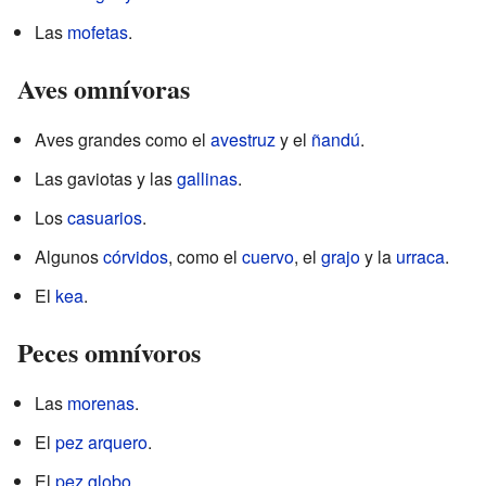
Las
mofetas
.
Aves omnívoras
Aves grandes como el
avestruz
y el
ñandú
.
Las gaviotas y las
gallinas
.
Los
casuarios
.
Algunos
córvidos
, como el
cuervo
, el
grajo
y la
urraca
.
El
kea
.
Peces omnívoros
Las
morenas
.
El
pez arquero
.
El
pez globo
.