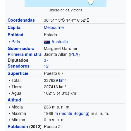
Ubicación de Victoria
36°51′15″S
144°16′52″E
Coordenadas
Melbourne
Capital
Estado
Entidad
•
País
Australia
Margaret Gardner
Gobernadora
Jacinta Allan (
PLA
)
Primera ministra
37
Diputados
12
Senadores
Puesto 6.º
Superficie
• Total
237629
km²
• Tierra
227416 km²
• Agua
10213 (4,3%) km²
Altitud
• Media
236 m s. n. m.
• Máxima
1986
m
(
monte Bogong
) m s. n. m.
• Mínima
0 m s. n. m.
Puesto 2.º
Población
(2012)