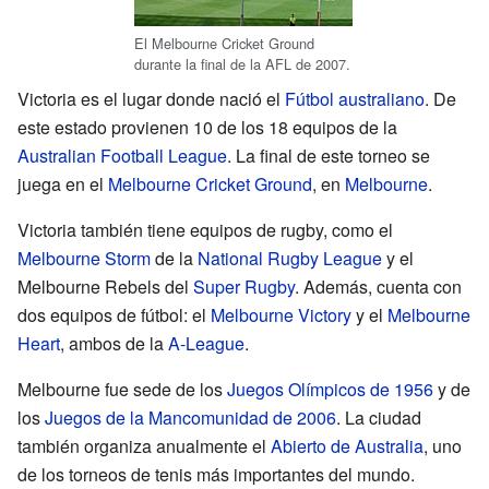
El Melbourne Cricket Ground
durante la final de la AFL de 2007.
Victoria es el lugar donde nació el
Fútbol australiano
. De
este estado provienen 10 de los 18 equipos de la
Australian Football League
. La final de este torneo se
juega en el
Melbourne Cricket Ground
, en
Melbourne
.
Victoria también tiene equipos de rugby, como el
Melbourne Storm
de la
National Rugby League
y el
Melbourne Rebels del
Super Rugby
. Además, cuenta con
dos equipos de fútbol: el
Melbourne Victory
y el
Melbourne
Heart
, ambos de la
A-League
.
Melbourne fue sede de los
Juegos Olímpicos de 1956
y de
los
Juegos de la Mancomunidad de 2006
. La ciudad
también organiza anualmente el
Abierto de Australia
, uno
de los torneos de tenis más importantes del mundo.