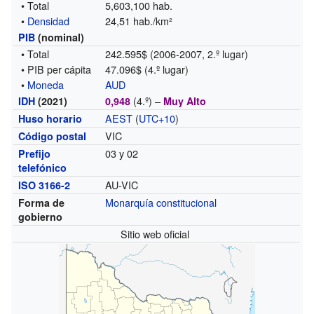
• Total
5,603,100 hab.
•
Densidad
24,51 hab./km²
PIB
(nominal)
• Total
242.595$ (2006-2007, 2.º lugar)
• PIB per cápita
47.096$ (4.º lugar)
•
Moneda
AUD
(4.º) –
IDH
(2021)
0,948
Muy Alto
AEST
(
UTC+10
)
Huso horario
VIC
Código postal
03 y 02
Prefijo
telefónico
AU-VIC
ISO 3166-2
Monarquía constitucional
Forma de
gobierno
Sitio web oficial