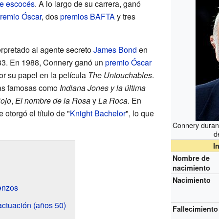
ne
escocés
. A lo largo de su carrera, ganó
remio Óscar
, dos
premios BAFTA
y tres
rpretado al agente secreto
James Bond
en
983. En 1988, Connery ganó un
premio Óscar
r su papel en la película
The Untouchables
.
las famosas como
Indiana Jones y la última
Rojo
,
El nombre de la Rosa
y
La Roca
. En
e otorgó el título de "
Knight Bachelor
", lo que
Connery durant
d
I
Nombre de
nacimiento
Nacimiento
enzos
actuación (años 50)
Fallecimiento