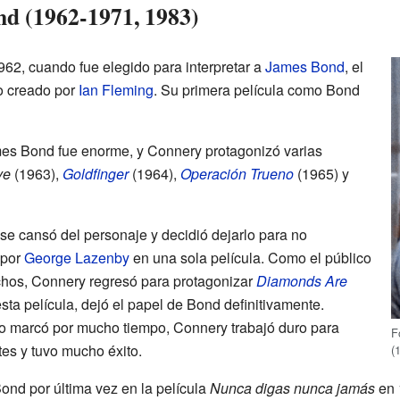
nd (1962-1971, 1983)
962, cuando fue elegido para interpretar a
James Bond
, el
o creado por
Ian Fleming
. Su primera película como Bond
ames Bond fue enorme, y Connery protagonizó varias
ve
(1963),
Goldfinger
(1964),
Operación Trueno
(1965) y
se cansó del personaje y decidió dejarlo para no
 por
George Lazenby
en una sola película. Como el público
echos, Connery regresó para protagonizar
Diamonds Are
a película, dejó el papel de Bond definitivamente.
o marcó por mucho tiempo, Connery trabajó duro para
F
tes y tuvo mucho éxito.
(
Bond por última vez en la película
Nunca digas nunca jamás
en 