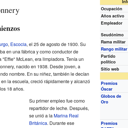
In
onnery
Ocupación
Años activo
Empleador
ienzos
Seudónimo
Rama militar
urgo
,
Escocia
, el 25 de agosto de 1930. Su
Rango militar
ba en una fábrica y como conductor de
Partido
 "Effie" McLean, era limpiadora. Tenía un
político
nnery, nacido en 1938. Desde joven, a
Sitio web
undo nombre. En su niñez, también le decían
n la escuela, creció rápidamente y alcanzó
Premios
 los 18 años.
Óscar
Globos de
Su primer empleo fue como
Oro
repartidor de leche. Después,
se unió a la
Marina Real
Británica
. Durante ese
Premios