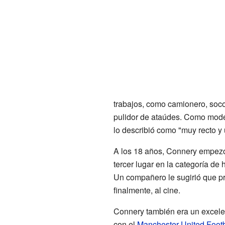
trabajos, como camionero, soco
pulidor de ataúdes. Como model
lo describió como "muy recto y
A los 18 años, Connery empezó
tercer lugar en la categoría de
Un compañero le sugirió que pr
finalmente, al cine.
Connery también era un excel
con el
Manchester United Footb