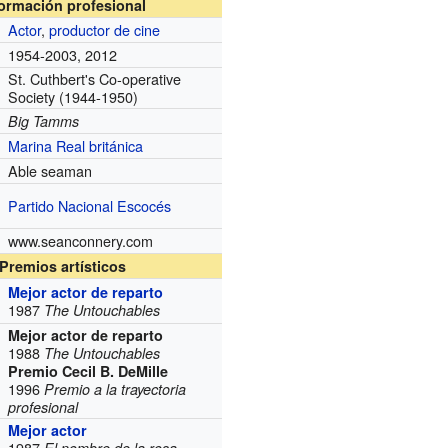
formación profesional
Actor
,
productor de cine
1954-2003, 2012
St. Cuthbert's Co-operative
Society
(1944-1950)
Big Tamms
Marina Real británica
Able seaman
Partido Nacional Escocés
www.seanconnery.com
Premios artísticos
Mejor actor de reparto
1987
The Untouchables
Mejor actor de reparto
1988
The Untouchables
Premio Cecil B. DeMille
1996
Premio a la trayectoria
profesional
Mejor actor
1987