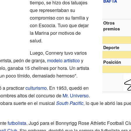
BAFTA
tiempo, se hizo dos tatuajes
que representaban su
compromiso con su familia y
Otros
con Escocia. Tuvo que dejar
premios
la Marina por motivos de
salud.
Deporte
Luego, Connery tuvo varios
rrista, peón de granja,
modelo artístico
y
Posición
o, ganaba 15 chelines por hora. Un artista
 un poco tímido, demasiado hermoso".
 a practicar
culturismo
. En 1953, quedó en
 hombres altos del concurso de
Mr. Universo
.
obara suerte en el musical
South Pacific
, lo que le abrió las pue
ente
futbolista
. Jugó para el Bonnyrigg Rose Athletic Football Clu
all Club
. Sin embargo, decidió que la carrera de futbolista era c