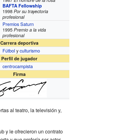
El nombre de la rosa
BAFTA Fellowship
1998
Por su trayectoria
profesional
Premios Saturn
1995
Premio a la vida
profesional
Carrera deportiva
Fútbol
y
culturismo
Perfil de jugador
centrocampista
Firma
rtas al teatro, la televisión y,
b y le ofrecieron un contrato
orta y que prefería ser actor,