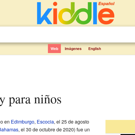
Web
Imágenes
English
y para niños
do en
Edimburgo
,
Escocia
, el 25 de agosto
Bahamas
, el 30 de octubre de 2020) fue un