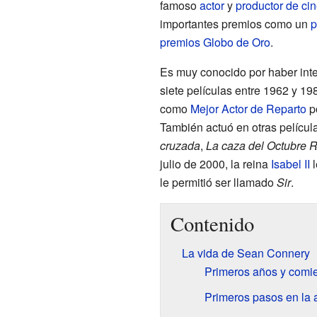
famoso
actor
y
productor de ci
importantes premios como un
p
premios Globo de Oro
.
Es muy conocido por haber inte
siete películas entre 1962 y 1
como
Mejor Actor de Reparto
po
También actuó en otras pelícu
cruzada
,
La caza del Octubre 
julio de 2000, la reina
Isabel II
l
le permitió ser llamado
Sir
.
Contenido
La vida de Sean Connery
Primeros años y comi
Primeros pasos en la 