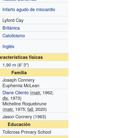
Infarto agudo de miocardio
Lyford Cay
Británica
Catolicismo
Inglés
racterísticas físicas
1,90
m
(6
′
3
″
)
Familia
Joseph Connery
Euphemia McLean
Diane Cilento
(
matr.
1962;
div.
1973)
Micheline Roquebrune
(
matr.
1975;
fall.
2020)
Jason Connery
(1963)
Educación
Tollcross Primary School