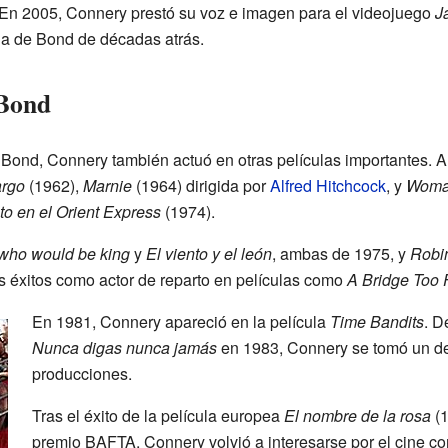
 En 2005, Connery prestó su voz e imagen para el videojuego
J
la de Bond de décadas atrás.
 Bond
 Bond, Connery también actuó en otras películas importantes. A
argo
(1962),
Marnie
(1964) dirigida por
Alfred Hitchcock
, y
Woman
o en el Orient Express
(1974).
who would be king
y
El viento y el león
, ambas de 1975, y
Robi
 éxitos como actor de reparto en películas como
A Bridge Too 
En 1981, Connery apareció en la película
Time Bandits
. D
Nunca digas nunca jamás
en 1983, Connery se tomó un d
producciones.
Tras el éxito de la película europea
El nombre de la rosa
(1
premio BAFTA, Connery volvió a interesarse por el cine c