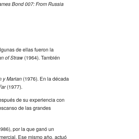
ames Bond 007: From Russia
lgunas de ellas fueron la
 of Straw
(1964). También
n y Marian
(1976). En la década
Far
(1977).
espués de su experiencia con
escanso de las grandes
986), por la que ganó un
omercial. Ese mismo año, actuó