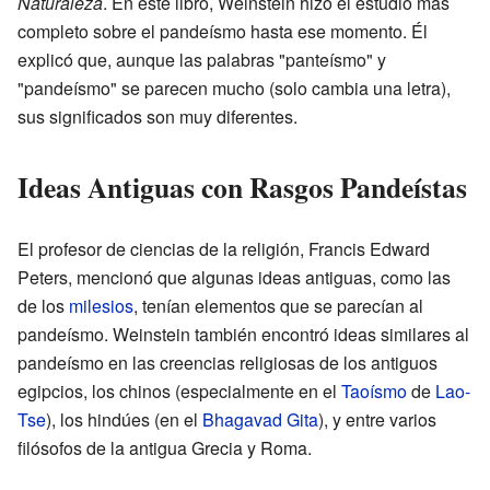
Naturaleza
. En este libro, Weinstein hizo el estudio más
completo sobre el pandeísmo hasta ese momento. Él
explicó que, aunque las palabras "panteísmo" y
"pandeísmo" se parecen mucho (solo cambia una letra),
sus significados son muy diferentes.
Ideas Antiguas con Rasgos Pandeístas
El profesor de ciencias de la religión, Francis Edward
Peters, mencionó que algunas ideas antiguas, como las
de los
milesios
, tenían elementos que se parecían al
pandeísmo. Weinstein también encontró ideas similares al
pandeísmo en las creencias religiosas de los antiguos
egipcios, los chinos (especialmente en el
Taoísmo
de
Lao-
Tse
), los hindúes (en el
Bhagavad Gita
), y entre varios
filósofos de la antigua Grecia y Roma.