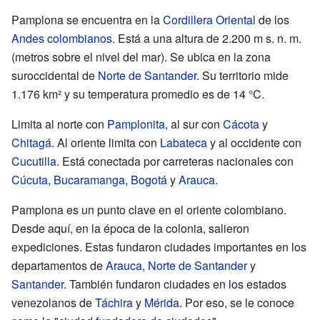
Pamplona se encuentra en la
Cordillera Oriental
de los
Andes colombianos
. Está a una altura de 2.200 m s. n. m.
(metros sobre el nivel del mar). Se ubica en la zona
suroccidental de
Norte de Santander
. Su territorio mide
1.176 km² y su temperatura promedio es de 14 °C.
Limita al norte con
Pamplonita
, al sur con
Cácota
y
Chitagá
. Al oriente limita con
Labateca
y al occidente con
Cucutilla
. Está conectada por carreteras nacionales con
Cúcuta
,
Bucaramanga
,
Bogotá
y
Arauca
.
Pamplona es un punto clave en el oriente colombiano.
Desde aquí, en la época de la colonia, salieron
expediciones. Estas fundaron ciudades importantes en los
departamentos de
Arauca
,
Norte de Santander
y
Santander
. También fundaron ciudades en los estados
venezolanos de
Táchira
y
Mérida
. Por eso, se le conoce