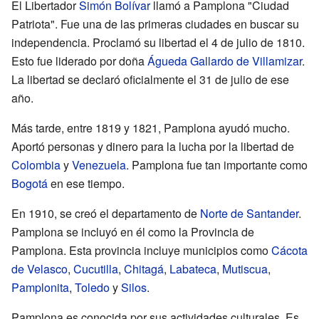
El Libertador
Simón Bolívar
llamó a Pamplona "Ciudad
Patriota". Fue una de las primeras ciudades en buscar su
independencia. Proclamó su libertad el 4 de julio de 1810.
Esto fue liderado por doña
Águeda Gallardo de Villamizar
.
La libertad se declaró oficialmente el 31 de julio de ese
año.
Más tarde, entre 1819 y 1821, Pamplona ayudó mucho.
Aportó personas y dinero para la lucha por la libertad de
Colombia
y
Venezuela
. Pamplona fue tan importante como
Bogotá
en ese tiempo.
En 1910, se creó el departamento de
Norte de Santander
.
Pamplona se incluyó en él como la Provincia de
Pamplona. Esta provincia incluye municipios como
Cácota
de Velasco
,
Cucutilla
,
Chitagá
,
Labateca
,
Mutiscua
,
Pamplonita
,
Toledo
y
Silos
.
Pamplona es conocida por sus actividades culturales. Es