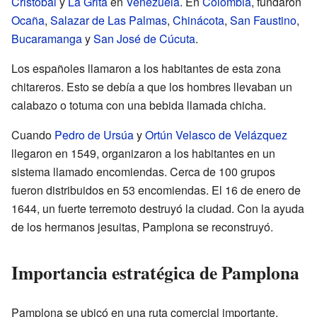
Cristóbal
y
La Grita
en
Venezuela
. En
Colombia
, fundaron
Ocaña
,
Salazar de Las Palmas
,
Chinácota
,
San Faustino
,
Bucaramanga
y
San José de Cúcuta
.
Los españoles llamaron a los habitantes de esta zona
chitareros. Esto se debía a que los hombres llevaban un
calabazo o totuma con una bebida llamada chicha.
Cuando
Pedro de Ursúa
y
Ortún Velasco de Velázquez
llegaron en 1549, organizaron a los habitantes en un
sistema llamado encomiendas. Cerca de 100 grupos
fueron distribuidos en 53 encomiendas. El 16 de enero de
1644, un fuerte terremoto destruyó la ciudad. Con la ayuda
de los hermanos jesuitas, Pamplona se reconstruyó.
Importancia estratégica de Pamplona
Pamplona se ubicó en una ruta comercial importante.