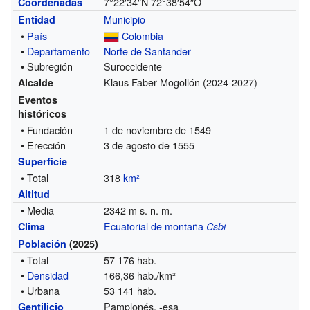
7°22′34″N
72°38′54″O
Coordenadas
Municipio
Entidad
•
País
Colombia
•
Departamento
Norte de Santander
• Subregión
Suroccidente
Klaus Faber Mogollón
(2024-2027)
Alcalde
Eventos
históricos
• Fundación
1 de noviembre de 1549
• Erección
3 de agosto de 1555
Superficie
• Total
318
km²
Altitud
• Media
2342 m s. n. m.
Ecuatorial de montaña
Clima
Csbi
Población
(2025)
• Total
57 176 hab.
•
Densidad
166,36 hab./km²
• Urbana
53 141 hab.
Pamplonés, -esa
Gentilicio