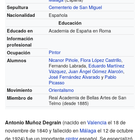
Cementerio de San Miguel
Sepultura
Española
Nacionalidad
Educación
Academia de España en Roma
Educado en
Información
profesional
Pintor
Ocupación
Nicanor Piñole
,
Flora López Castrillo
,
Alumnos
Fernando Labrada,
Eduardo Martínez
Vázquez
,
Juan Ángel Gómez Alarcón
,
José Fernández Alvarado
y
Pablo
Picasso
Orientalismo
Movimiento
Real Academia de Bellas Artes de San
Miembro de
Telmo
(desde 1885)
Antonio Muñoz Degrain
(nacido en
Valencia
el 18 de
noviembre de 1840 y fallecido en
Málaga
el 12 de octubre
de 1924) fue un importante
pintor
español. Se especializó