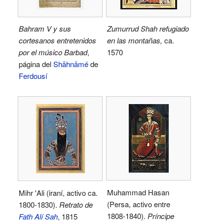
Bahram V y sus
Zumurrud Shah refugiado
cortesanos entretenidos
en las montañas,
ca.
por el músico Barbad
,
1570
página del
Shāhnāmé
de
Ferdousí
Muhammad Hasan
Mihr 'Ali (iraní, activo ca.
(Persa, activo entre
1800-1830).
Retrato de
1808-1840).
Príncipe
Fath Alí Sah
, 1815