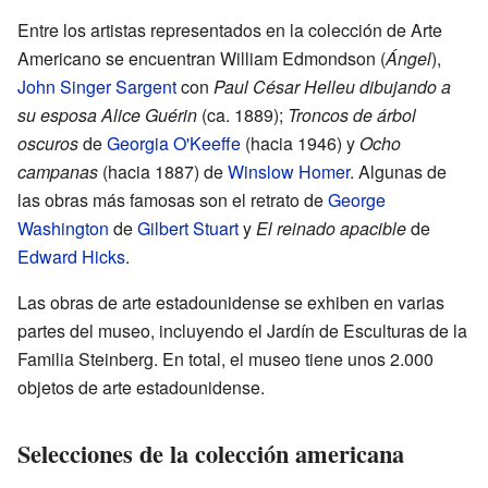
Entre los artistas representados en la colección de Arte
Americano se encuentran William Edmondson (
Ángel
),
John Singer Sargent
con
Paul César Helleu dibujando a
su esposa Alice Guérin
(ca. 1889);
Troncos de árbol
oscuros
de
Georgia O'Keeffe
(hacia 1946) y
Ocho
campanas
(hacia 1887) de
Winslow Homer
. Algunas de
las obras más famosas son el retrato de
George
Washington
de
Gilbert Stuart
y
El reinado apacible
de
Edward Hicks
.
Las obras de arte estadounidense se exhiben en varias
partes del museo, incluyendo el Jardín de Esculturas de la
Familia Steinberg. En total, el museo tiene unos 2.000
objetos de arte estadounidense.
Selecciones de la colección americana