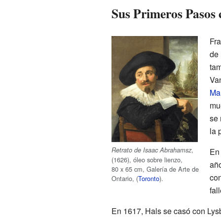
Sus Primeros Pasos 
Fra
de 
ta
Va
Ma
mue
se 
la 
,
Retrato de Isaac Abrahamsz
En 
(1626), óleo sobre lienzo,
año
80 x 65 cm
, Galería de Arte de
con
Ontario, (
Toronto
).
fal
En 1617, Hals se casó con Lysb