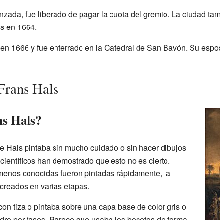
zada, fue liberado de pagar la cuota del gremio. La ciudad ta
es en 1664.
m en 1666 y fue enterrado en la Catedral de San Bavón. Su esp
 Frans Hals
s Hals?
 Hals pintaba sin mucho cuidado o sin hacer dibujos
científicos han demostrado que esto no es cierto.
enos conocidas fueron pintadas rápidamente, la
creados en varias etapas.
on tiza o pintaba sobre una capa base de color gris o
dro por fases. Parece que usaba los bocetos de forma