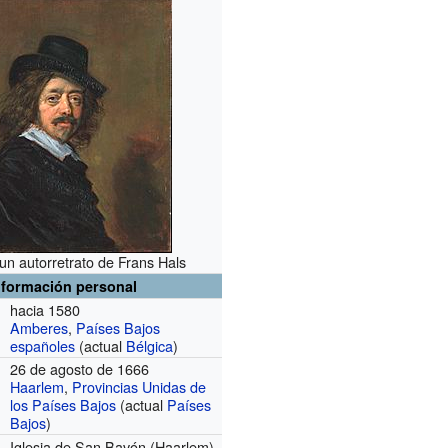
un autorretrato de Frans Hals
nformación personal
hacia 1580
Amberes
,
Países Bajos
españoles
(actual
Bélgica
)
26 de agosto de 1666
Haarlem
,
Provincias Unidas de
los Países Bajos
(actual
Países
Bajos
)
Iglesia de San Bavón (Haarlem)