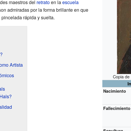
ndes maestros del
retrato
en la
escuela
son admiradas por la forma brillante en que
e pincelada rápida y suelta.
s?
omo Artista
nómicos
Copia de 
I
als
Nacimiento
Hals?
alidad
Fallecimiento
Sepultura