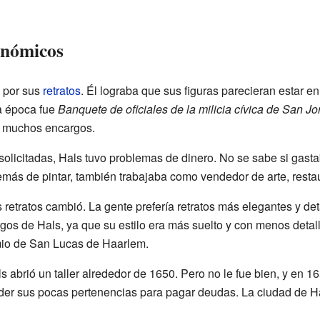
onómicos
 por sus
retratos
. Él lograba que sus figuras parecieran estar e
a época fue
Banquete de oficiales de la milicia cívica de San Jo
r muchos encargos.
licitadas, Hals tuvo problemas de dinero. No se sabe si gastab
emás de pintar, también trabajaba como vendedor de arte, resta
s retratos cambió. La gente prefería retratos más elegantes y d
rgos de Hals, ya que su estilo era más suelto y con menos detal
emio de San Lucas de Haarlem.
als abrió un taller alrededor de 1650. Pero no le fue bien, y en 
r sus pocas pertenencias para pagar deudas. La ciudad de H