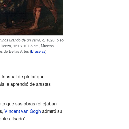
, c. 1620, óleo
niños tirando de un carro
 lienzo,
151 x 107,5 cm
, Museos
s de Bellas Artes (
Bruselas
).
 inusual de pintar que
ls la aprendió de artistas
entó que sus obras reflejaban
és,
Vincent van Gogh
admiró su
nte alisado".