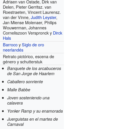
Adriaen van Ostade, Dirk van
Delen, Pieter Gerritsz. van
Roestraeten, Vincent Laurensz.
van der Vinne,
Judith Leyster
,
Jan Miense Molenaer, Philips
Wouwerman, Johannes
Corneliszoon Verspronck y
Dirck
Hals
Barroco
y
Siglo de oro
neerlandés
Retrato pictórico, escena de
género y schutterstuk
Banquete de los arcabuceros
de San Jorge de Haarlem
Caballero sonriente
Malle Babbe
Joven sosteniendo una
calavera
Yonker Ramp y su enamorada
Juerguistas en el martes de
Carnaval