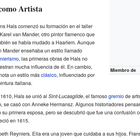
como Artista
ns Hals comenzó su formación en el taller
Karel van Mander, otro pintor flamenco que
mbién se había mudado a Haarlem. Aunque
n Mander enseñaba un estilo llamado
nierismo
, las primeras obras de Hals no
stran mucha influencia de él. En cambio,
Miembro de
nota un estilo más
clásico
, influenciado por
pintura italiana.
1610, Hals se unió al
Sint-Lucasgilde
, el famoso
gremio
de art
, se casó con Anneke Hermansz. Algunos historiadores pensa
 su primera esposa, pero se descubrió que fue una confusión 
leció en 1615.
eth Reyniers. Ella era una joven que cuidaba a sus hijos. Fran