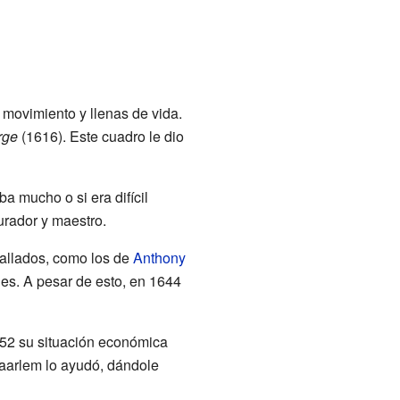
n movimiento y llenas de vida.
rge
(1616). Este cuadro le dio
a mucho o si era difícil
urador y maestro.
etallados, como los de
Anthony
les. A pesar de esto, en 1644
1652 su situación económica
aarlem lo ayudó, dándole