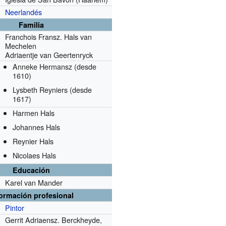
Neerlandés
Familia
Franchois Fransz. Hals van
Mechelen
Adriaentje van Geertenryck
Anneke Hermansz
(desde
1610)
Lysbeth Reyniers
(desde
1617)
Harmen Hals
Johannes Hals
Reynier Hals
Nicolaes Hals
Educación
Karel van Mander
formación profesional
Pintor
Gerrit Adriaensz. Berckheyde,