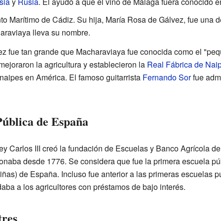
sia
y
Rusia
. Él ayudó a que el vino de Málaga fuera conocido e
o Marítimo de Cádiz. Su hija, María Rosa de Gálvez, fue una d
araviaya lleva su nombre.
lvez fue tan grande que Macharaviaya fue conocida como el "pe
 mejoraron la agricultura y establecieron la
Real Fábrica de Nai
naipes en América. El famoso guitarrista
Fernando Sor
fue admi
Pública de España
 rey Carlos III creó la fundación de Escuelas y Banco Agrícola 
onaba desde 1776. Se considera que fue la primera escuela públ
iñas) de España. Incluso fue anterior a las primeras escuelas p
aba a los agricultores con préstamos de bajo interés.
tres