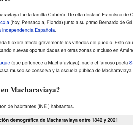
haraviaya fue la familia Cabrera. De ella destacó Francisco de
acola
(hoy, Pensacola, Florida) junto a su primo Bernardo de G
a Independencia Española
.
ada filoxera afectó gravemente los viñedos del pueblo. Esto c
cando nuevas oportunidades en otras zonas o incluso en Améri
aque
(que pertenece a Macharaviaya), nació el famoso poeta
S
casa-museo se conserva y la escuela pública de Macharaviaya 
 en Macharaviaya?
ción de
habitantes
(INE ) habitantes.
ción demográfica de Macharaviaya entre 1842 y 2021