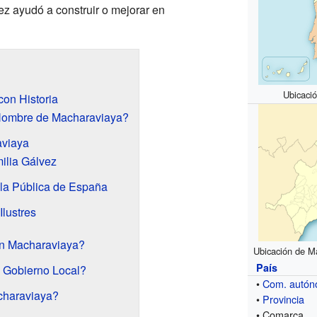
ez ayudó a construir o mejorar en
Ubicaci
on Historia
Nombre de Macharaviaya?
aviaya
ilia Gálvez
la Pública de España
Ilustres
en Macharaviaya?
Ubicación de Ma
País
 Gobierno Local?
•
Com. autó
haraviaya?
•
Provincia
• Comarca