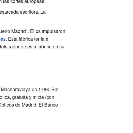
n las cortes europeas.
estacada escritora. La
queño Madrid". Ellos impulsaron
pes
. Esta fábrica tenía el
nistrador de esta fábrica en su
de Macharaviaya en 1783. Sin
ica, gratuita y mixta (con
úblicas de Madrid. El Banco