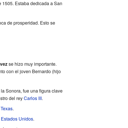
sde 1505. Estaba dedicada a San
oca de prosperidad. Esto se
lvez
se hizo muy importante.
to con el joven Bernardo (hijo
 la Sonora, fue una figura clave
stro del rey
Carlos III
.
n
Texas
.
e
Estados Unidos
.