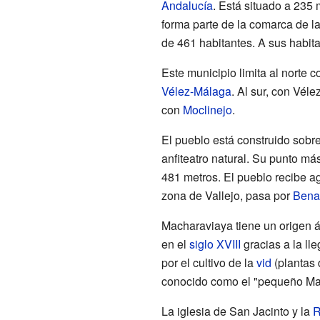
Andalucía
. Está situado a 235 
forma parte de la comarca de l
de 461 habitantes. A sus habi
Este municipio limita al norte 
Vélez-Málaga
. Al sur, con Vél
con
Moclinejo
.
El pueblo está construido sobr
anfiteatro natural. Su punto más
481 metros. El pueblo recibe ag
zona de Vallejo, pasa por
Bena
Macharaviaya tiene un origen 
en el
siglo XVIII
gracias a la ll
por el cultivo de la
vid
(plantas 
conocido como el "pequeño Ma
La iglesia de San Jacinto y la
R