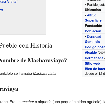
ara Visitar
• Partido judic
es
Ubicación
•
Altitud
Superficie
Fundación
Población
•
Densidad
Gentilicio
Pueblo con Historia
Código post
Alcalde
(2007
 Nombre de Macharaviaya?
Hermanada
Sitio web
Bien de inte
municipio se llamaba
Macharavialla
.
desde el 12 
raviaya
árabe. Era un
mashar
o alquería (una pequeña aldea agrícola) 