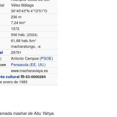
ial
Vélez-Málaga
36°45′43″N
4°12′51″O
236 m
7,24 km²
1572
506 hab.
(2024)
61,88 hab./km²
macharatungo, -a
29791
al
Antonio Campos (
PSOE
)
)
Pensacola
(
EE. UU.
)
con
www.macharaviaya.es
rés cultural
RI-53-0000284
de enero de 1983
llamada
mashar de Abu Yahya
.