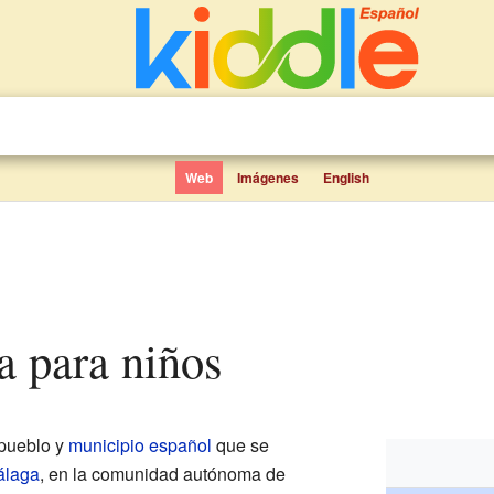
Web
Imágenes
English
ya para niños
pueblo y
municipio
español
que se
álaga
, en la comunidad autónoma de