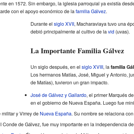
ente en 1572. Sin embargo, la iglesia parroquial ya existía de
 tarde con el apoyo económico de la
familia Gálvez
.
Durante el
siglo XVII
, Macharaviaya tuvo una ép
debió principalmente al cultivo de la
vid
(uvas).
La Importante Familia Gálvez
Un siglo después, en el
siglo XVIII
, la
familia Gá
Los hermanos Matías, José, Miguel y Antonio, jun
de Matías), tuvieron un gran impacto.
José de Gálvez y Gallardo
, el primer Marqués de
en el gobierno de Nueva España. Luego fue mini
 militar y Virrey de
Nueva España
. Su nombre se relaciona co
 I Conde de Gálvez, fue muy importante en la independencia d