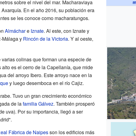
metros sobre el nivel del mar. Macharaviaya
m
a Axarquía. En el año 2016, su población era
tantes se les conoce como macharatungos.
con
Almáchar
e
Iznate
. Al este, con Iznate y
ez-Málaga y
Rincón de la Victoria
. Y al oeste,
e varias colinas que forman una especie de
 alto es el cerro de la Capellanía, que mide
ua del arroyo Ibero. Este arroyo nace en la
que
y luego desemboca en el río Cajiz.
árabe. Tuvo un gran crecimiento económico
egada de la
familia Gálvez
. También prosperó
de uva). Por su importancia, llegó a ser
drid".
eal Fábrica de Naipes
son los edificios más