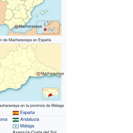
Macharaviaya
ón de Macharaviaya en España
Macharaviaya
charaviaya en la provincia de Málaga
España
noma
Andalucía
Málaga
Axarquía-Costa del Sol