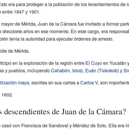
Esto era para proteger a la población de los levantamientos de 
 entre 1847 y 1901.
e mayor de Mérida, Juan de la Cámara fue invitado a formar part
o diecisiete años en ese momento. En este cargo, era responsabl
bién tenía la autoridad para ejecutar órdenes de arresto.
lde de Mérida.
icipó en la exploración de la región entre
El Cuyo
en Yucatán y
ras y pueblos, incluyendo
Cahabón
,
Ixtutz
,
Euán
(
Tixkokob
) y
Si
vilización maya
, escritas en sus cartas a
Carlos V
, son important
n 1602.
s descendientes de Juan de la Cámara?
 casó con Francisca de Sandoval y Méndez de Soto. Ella era 