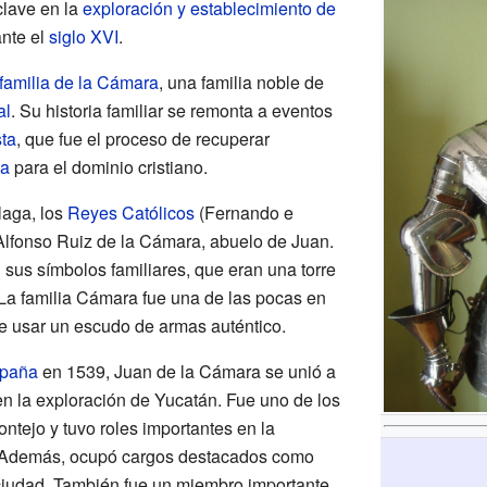
clave en la
exploración y establecimiento de
nte el
siglo XVI
.
familia de la Cámara
, una familia noble de
al
. Su historia familiar se remonta a eventos
ta
, que fue el proceso de recuperar
ca
para el dominio cristiano.
laga, los
Reyes Católicos
(Fernando e
Alfonso Ruiz de la Cámara, abuelo de Juan.
 sus símbolos familiares, que eran una torre
 La familia Cámara fue una de las pocas en
e usar un escudo de armas auténtico.
paña
en 1539, Juan de la Cámara se unió a
n la exploración de Yucatán. Fue uno de los
ntejo y tuvo roles importantes en la
. Además, ocupó cargos destacados como
ciudad. También fue un miembro importante