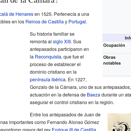
calá de Henares
en 1525. Pertenecía a una
nobles en los
Reinos de Castilla
y
Portugal
.
Su historia familiar se
In
remonta al
siglo XIII
. Sus
Ocupación
antepasados participaron en
la
Reconquista
, que fue el
Obras
notables
proceso de establecer el
dominio cristiano en la
península ibérica
. En 1227,
Gonzalo de la Cámara, uno de sus antepasados, 
actuación en la defensa de
Baeza
durante un at
asegurar el control cristiano en la región.
Entre los antepasados de Juan de
onas importantes como Fernando Alonso Gómez
 mayordomo mayor del rey
Enrique III de Castilla
.