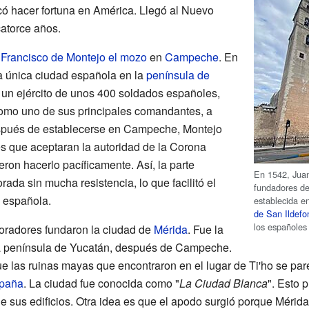
ó hacer fortuna en América. Llegó al Nuevo
atorce años.
a
Francisco de Montejo el mozo
en
Campeche
. En
 única ciudad española en la
península de
a un ejército de unos 400 soldados españoles,
omo uno de sus principales comandantes, a
spués de establecerse en Campeche, Montejo
es que aceptaran la autoridad de la Corona
eron hacerlo pacíficamente. Así, la parte
En 1542, Juan
ada sin mucha resistencia, lo que facilitó el
fundadores d
d española.
establecida e
de San Ildefo
los españoles
loradores fundaron la ciudad de
Mérida
. Fue la
a península de Yucatán, después de Campeche.
e las ruinas mayas que encontraron en el lugar de Ti'ho se par
spaña
. La ciudad fue conocida como "
La Ciudad Blanca
". Esto 
de sus edificios. Otra idea es que el apodo surgió porque Mérid