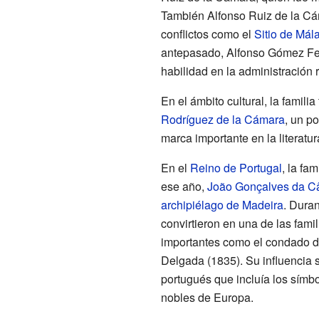
También Alfonso Ruiz de la Cám
conflictos como el
Sitio de Mál
antepasado, Alfonso Gómez Fer
habilidad en la administración 
En el ámbito cultural, la famil
Rodríguez de la Cámara
, un p
marca importante en la literatu
En el
Reino de Portugal
, la fa
ese año,
João Gonçalves da C
archipiélago de Madeira
. Dura
convirtieron en una de las fami
importantes como el condado d
Delgada (1835). Su influencia 
portugués que incluía los símbol
nobles de Europa.