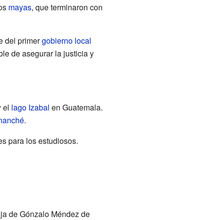
los
mayas
, que terminaron con
e del primer
gobierno local
e de asegurar la justicia y
 el
lago Izabal
en Guatemala.
nanché
.
es para los estudiosos.
hija de Gónzalo Méndez de