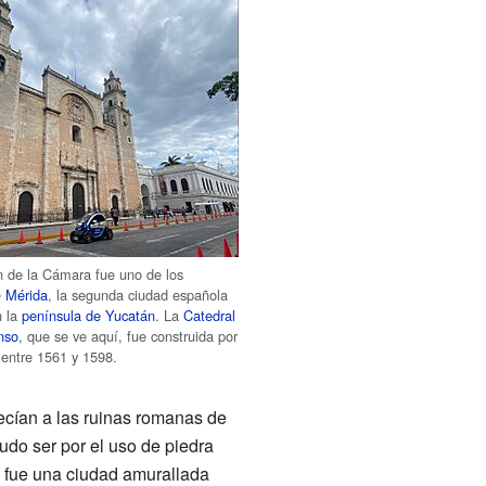
 de la Cámara fue uno de los
e
Mérida
, la segunda ciudad española
n la
península de Yucatán
. La
Catedral
nso
, que se ve aquí, fue construida por
 entre 1561 y 1598.
ecían a las ruinas romanas de
pudo ser por el uso de piedra
a fue una ciudad amurallada