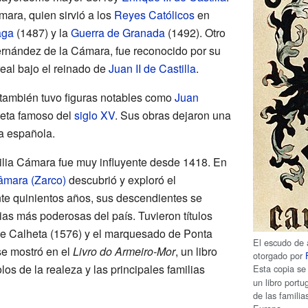
ara, quien sirvió a los
Reyes Católicos
en
aga
(1487) y la
Guerra de Granada
(1492). Otro
nández de la Cámara, fue reconocido por su
real bajo el reinado de
Juan II de Castilla
.
ia también tuvo figuras notables como
Juan
oeta famoso del
siglo XV
. Sus obras dejaron una
ra española.
milia Cámara fue muy influyente desde 1418. En
âmara (Zarco)
descubrió y exploró el
nte quinientos años, sus descendientes se
lias más poderosas del país. Tuvieron títulos
e Calheta (1576) y el marquesado de Ponta
El escudo de 
se mostró en el
Livro do Armeiro-Mor
, un libro
otorgado por
os de la realeza y las principales familias
Esta copia se
un libro port
de las famili