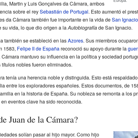
Europa.
ilia, Martin y Luis Gonçalves da Câmara, ambos
uencia sobre el rey
Sebastián de Portugal
. Esto aumentó el prest
es da Câmara también fue importante en la vida de
San Ignacio
de su vida, lo que dio origen a la
Autobiografía
de San Ignacio.
ia también se estableció en las
Azores
. Sus miembros ocuparon
En 1583,
Felipe II de España
reconoció su apoyo durante la
guer
ia Cámara mantuvo su influencia en la política y sociedad portug
títulos nobles fueron eliminados.
ra tenía una herencia noble y distinguida. Esto está respalda
lia entre los exploradores españoles. Estos documentos, de 15
 familia en la historia de España. Su nobleza se remonta a los p
n en eventos clave ha sido reconocida.
de Juan de la Cámara?
piedades solían pasar al hijo mayor. Como hijo