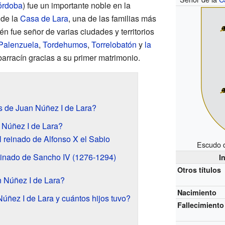
órdoba
) fue un importante noble en la
r de la
Casa de Lara
, una de las familias más
 fue señor de varias ciudades y territorios
Palenzuela
,
Tordehumos
,
Torrelobatón
y
la
arracín gracias a su primer matrimonio.
s de Juan Núñez I de Lara?
 Núñez I de Lara?
l reinado de Alfonso X el Sabio
Escudo 
einado de Sancho IV (1276-1294)
I
Otros títulos
 Núñez I de Lara?
Nacimiento
úñez I de Lara y cuántos hijos tuvo?
Fallecimiento