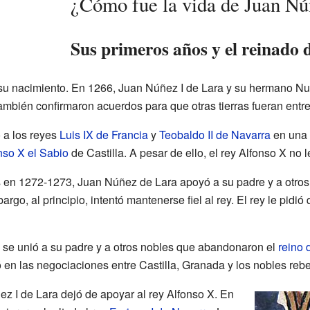
¿Cómo fue la vida de Juan Nú
Sus primeros años y el reinado 
 su nacimiento. En 1266, Juan Núñez I de Lara y su hermano N
mbién confirmaron acuerdos para que otras tierras fueran entr
a los reyes
Luis IX de Francia
y
Teobaldo II de Navarra
en una
nso X el Sabio
de Castilla. A pesar de ello, el rey Alfonso X no le
 en 1272-1273, Juan Núñez de Lara apoyó a su padre y a otros
argo, al principio, intentó mantenerse fiel al rey. El rey le pidi
 se unió a su padre y a otros nobles que abandonaron el
reino 
ipó en las negociaciones entre Castilla, Granada y los nobles reb
ez I de Lara dejó de apoyar al rey Alfonso X. En