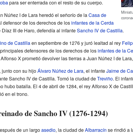
doba
para ser enterrada con el resto de su cuerpo.
Miniat
an Núñez I de Lara heredó el señorío de la
Casa de
corona
pal defensor de los derechos de los
infantes de la Cerda
e Díaz III de Haro, defendía al infante
Sancho IV de Castilla
.
ino de Castilla
en septiembre de 1276 y juró lealtad al rey
Felip
 principales defensores de los derechos de los
infantes de la C
Alfonso X prometió devolver las tierras a Juan Núñez I de Lara,
 junto con su hijo
Álvaro Núñez de Lara
, el infante
Jaime de Cas
fante Sancho IV de Castilla. Tomó la ciudad de
Treviño
. El infa
 hubo batalla. El 4 de abril de 1284, el rey Alfonso X de Castil
ió en el trono.
 reinado de Sancho IV (1276-1294)
después de un largo
asedio
, la ciudad de
Albarracín
se rindió a 