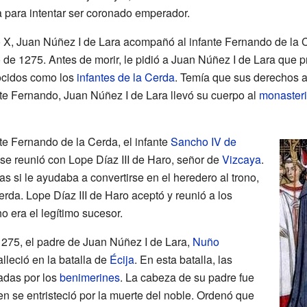
ba para intentar ser coronado emperador.
 X, Juan Núñez I de Lara acompañó al infante Fernando de la C
o de 1275. Antes de morir, le pidió a Juan Núñez I de Lara que 
ocidos como los
infantes de la Cerda
. Temía que sus derechos a
te Fernando, Juan Núñez I de Lara llevó su cuerpo al
monasteri
te Fernando de la Cerda, el infante
Sancho IV de
, se reunió con Lope Díaz III de Haro, señor de
Vizcaya
.
 si le ayudaba a convertirse en el heredero al trono,
erda. Lope Díaz III de Haro aceptó y reunió a los
 era el legítimo sucesor.
1275, el padre de Juan Núñez I de Lara,
Nuño
falleció en la batalla de
Écija
. En esta batalla, las
tadas por los
benimerines
. La cabeza de su padre fue
n se entristeció por la muerte del noble. Ordenó que