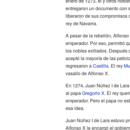
enero de 1273, él y otros nobles
entregaron un documento con su
liberaron de sus compromisos co
rey de Navarra.
A pesar de la rebelión, Alfonso
emperador. Por eso, permitió q
los nobles exiliados. Después 
aceptó la mayoría de las petici
regresaron a
Castilla
. El rey
Mu
vasallo de Alfonso X.
En 1274, Juan Núñez I de Lara
al papa
Gregorio X
. El rey que
emperador. Pero el papa no es
esa idea.
Juan Núñez I de Lara estuvo pr
Alfonso X le encargó el gobierno