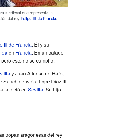
ura medieval que representa la
ción del rey
Felipe III de Francia
.
e III de Francia
. Él y su
erda
en
Francia
. En un tratado
 pero esto no se cumplió.
tilla
y Juan Alfonso de Haro,
nte Sancho envió a Lope Díaz III
la falleció en
Sevilla
. Su hijo,
las tropas aragonesas del rey