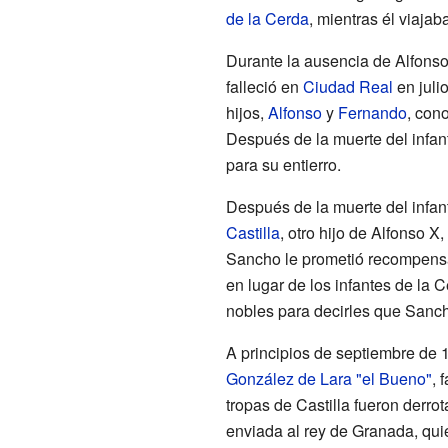
de la Cerda
, mientras él viaja
Durante la ausencia de Alfonso
falleció en
Ciudad Real
en juli
hijos,
Alfonso
y
Fernando
, con
Después de la muerte del infan
para su entierro.
Después de la muerte del infan
Castilla
, otro hijo de Alfonso X
Sancho le prometió recompensas
en lugar de los infantes de la C
nobles para decirles que Sancho
A principios de septiembre de 
González de Lara "el Bueno"
, 
tropas de Castilla fueron derro
enviada al rey de Granada, quie