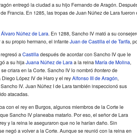
Aragón entregó la ciudad a su hijo Fernando de Aragón. Despué
III de Francia. En 1285, las tropas de Juan Núñez de Lara fueron 
,
Álvaro Núñez de Lara
. En 1288, Sancho IV mató a su consejer
 a su propio hermano, el infante
Juan de Castilla el de Tarifa
, p
 regresó a
Castilla
después de acordar con Sancho IV que le
egó a su hija
Juana Núñez de Lara
a la reina
María de Molina
,
se criara en la Corte. Sancho IV lo nombró
frontero
de
 Diego López IV de Haro y el rey
Alfonso III de Aragón
,
 Sancho IV. Juan Núñez I de Lara también inspeccionó sus
sido atacadas.
aba con el rey en Burgos, algunos miembros de la Corte le
 que Sancho IV planeaba matarlo. Por eso, el señor de Lara
 rey y la reina le aseguraron que no le harían daño. Sin
 negó a volver a la Corte. Aunque se reunió con la reina en