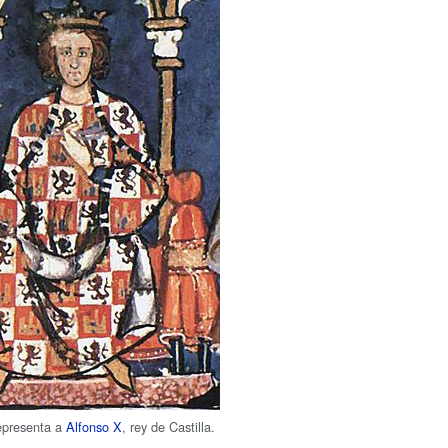
epresenta a
Alfonso X
, rey de Castilla.