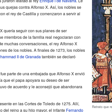
 juraron lealtad al rey
Enrique I de Navarra
. Le
s quejas contra Alfonso X. Así, los nobles se
n el rey de Castilla y comenzaron a servir al
 X quería seguir con sus planes de ser
ue miembros de la familia real negociaran con
de muchas conversaciones, el rey Alfonso X
ones de los nobles. A finales de 1273, los nobles
hammad II de Granada
también se declaró
 fue parte de una embajada que Alfonso X envió
ría que el papa apoyara su deseo de ser
tuvo de acuerdo y le aconsejó que abandonara
esente en las Cortes de Toledo de 1275. Allí,
Retrato que r
 del reino a su hijo mayor, el infante
Fernando