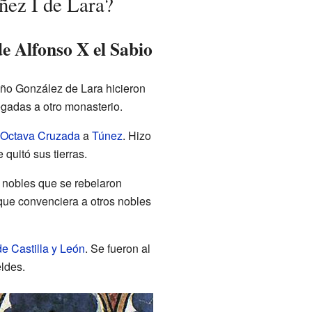
ñez I de Lara?
de Alfonso X el Sabio
uño González de Lara hicieron
egadas a otro monasterio.
Octava Cruzada
a
Túnez
. Hizo
 quitó sus tierras.
 nobles que se rebelaron
ó que convenciera a otros nobles
de Castilla y León
. Se fueron al
eldes.