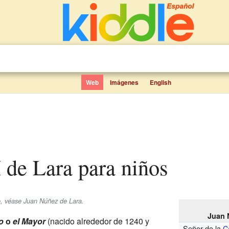
Web
Imágenes
English
I de Lara para niños
, véase Juan Núñez de Lara.
Juan 
o
o
el Mayor
(nacido alrededor de 1240 y
Señor de la
C