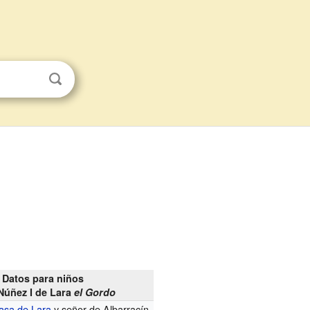
Datos para niños
Núñez I de Lara
el Gordo
asa de Lara
y señor de Albarracín