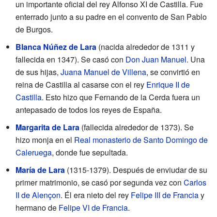
un importante oficial del rey Alfonso XI de Castilla. Fue
enterrado junto a su padre en el convento de San Pablo
de Burgos.
Blanca Núñez de Lara
(nacida alrededor de 1311 y
fallecida en 1347). Se casó con
Don Juan Manuel
. Una
de sus hijas,
Juana Manuel de Villena
, se convirtió en
reina de Castilla al casarse con el rey
Enrique II de
Castilla
. Esto hizo que Fernando de la Cerda fuera un
antepasado de todos los reyes de España.
Margarita de Lara
(fallecida alrededor de 1373). Se
hizo monja en el
Real monasterio de Santo Domingo de
Caleruega
, donde fue sepultada.
María de Lara
(1315-1379). Después de enviudar de su
primer matrimonio, se casó por segunda vez con
Carlos
II de Alençon
. Él era nieto del rey
Felipe III de Francia
y
hermano de
Felipe VI de Francia
.