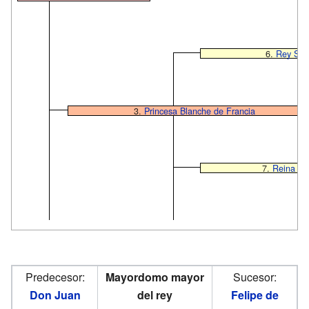
6.
Rey San 
3.
Princesa Blanche de Francia
7.
Reina Ma
Predecesor:
Mayordomo mayor
Sucesor:
Don Juan
del rey
Felipe de