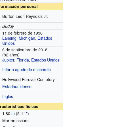
formación personal
Burton Leon Reynolds Jr.
s
Buddy
11 de febrero de 1936
Lansing
,
Míchigan
,
Estados
Unidos
6 de septiembre de 2018
(82 años)
Jupiter
,
Florida
,
Estados Unidos
Infarto agudo de miocardio
Hollywood Forever Cemetery
Estadounidense
Inglés
racterísticas físicas
1,80
m
(5
′
11
″
)
Marrón oscuro