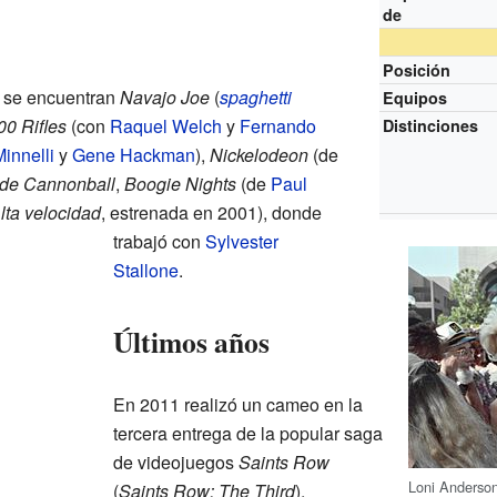
de
Posición
s se encuentran
Navajo Joe
(
spaghetti
Equipos
00 Rifles
(con
Raquel Welch
y
Fernando
Distinciones
Minnelli
y
Gene Hackman
),
Nickelodeon
(de
 de Cannonball
,
Boogie Nights
(de
Paul
lta velocidad
, estrenada en 2001), donde
trabajó con
Sylvester
Stallone
.
Últimos años
En 2011 realizó un cameo en la
tercera entrega de la popular saga
de videojuegos
Saints Row
Loni Anderson
(
Saints Row: The Third
),