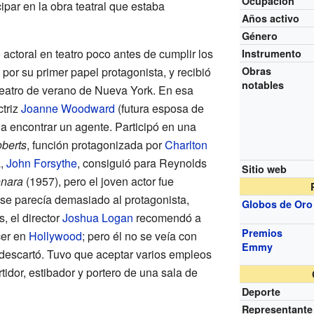
Ocupación
ipar en la obra teatral que estaba
Años activo
Género
actoral en teatro poco antes de cumplir los
Instrumento
or su primer papel protagonista, y recibió
Obras
notables
teatro de verano de Nueva York. En esa
triz
Joanne Woodward
(futura esposa de
 a encontrar un agente. Participó en una
oberts
, función protagonizada por
Charlton
a,
John Forsythe
, consiguió para Reynolds
Sitio web
nara
(1957), pero el joven actor fue
se parecía demasiado al protagonista,
Globos de Oro
, el director
Joshua Logan
recomendó a
Premios
cer en
Hollywood
; pero él no se veía con
Emmy
descartó. Tuvo que aceptar varios empleos
idor, estibador y portero de una sala de
Deporte
Representante