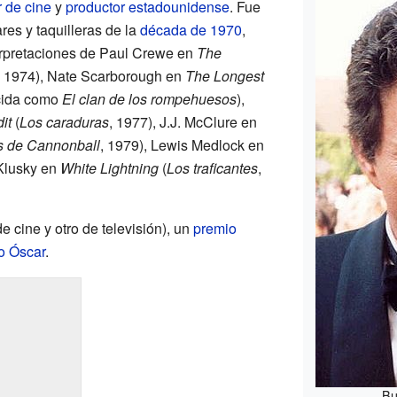
r de cine
y
productor
estadounidense
. Fue
res y taquilleras de la
década de 1970
,
erpretaciones de Paul Crewe en
The
, 1974), Nate Scarborough en
The Longest
ocida como
El clan de los rompehuesos
),
it
(
Los caraduras
, 1977), J.J. McClure en
s de Cannonball
, 1979), Lewis Medlock en
Klusky en
White Lightning
(
Los traficantes
,
e cine y otro de televisión), un
premio
o Óscar
.
Bu