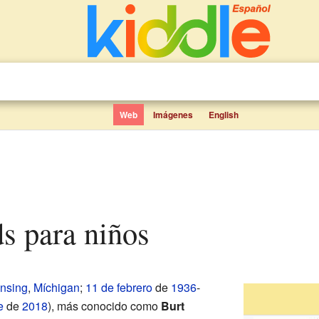
Web
Imágenes
English
ds para niños
nsing
,
Míchigan
;
11 de febrero
de
1936
-
e
de
2018
), más conocido como
Burt