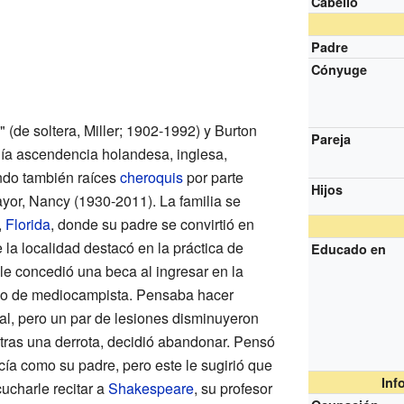
Cabello
Padre
Cónyuge
" (de soltera, Miller; 1902-1992) y Burton
Pareja
ía ascendencia holandesa, inglesa,
ndo también raíces
cheroquis
por parte
Hijos
or, Nancy (1930-2011). La familia se
,
Florida
, donde su padre se convirtió en
de la localidad destacó en la práctica de
Educado en
 le concedió una beca al ingresar en la
do de mediocampista. Pensaba hacer
al, pero un par de lesiones disminuyeron
 tras una derrota, decidió abandonar. Pensó
icía como su padre, pero este le sugirió que
Inf
cucharle recitar a
Shakespeare
, su profesor