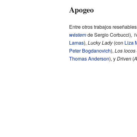
Apogeo
Entre otros trabajos reseñable
wéstern
de Sergio Corbucci),
1
Lamas
),
Lucky Lady
(con
Liza 
Peter Bogdanovich
),
Los locos
Thomas Anderson
), y
Driven
(
A