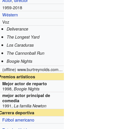
Actor
,
director
1959-2018
Wéstern
Voz
Deliverance
The Longest Yard
Los Caraduras
The Cannonball Run
Boogie Nights
(offline) www.burtreynolds.com (offline)
Premios artísticos
Mejor actor de reparto
1998,
Boogie Nights
mejor actor principal de
comedia
1991,
La familia Newton
Carrera deportiva
Fútbol americano