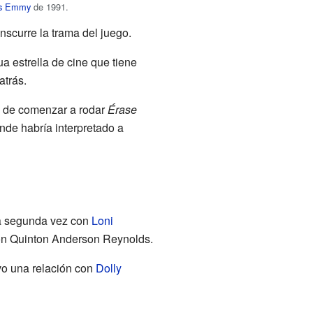
os Emmy
de 1991.
anscurre la trama del juego.
ua estrella de cine que tiene
atrás.
a de comenzar a rodar
Érase
de habría interpretado a
la segunda vez con
Loni
ron Quinton Anderson Reynolds.
o una relación con
Dolly