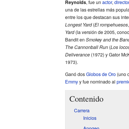
Reynolds
, fue un
actor
,
directo
una de las estrellas más popula
entre los que destacan sus int
Longest Yard
(
El rompehuesos
Yard
(la versión de 2005, con
Bandit en
Smokey and the Band
The Cannonball Run
(
Los loco
Deliverance
(1972) y Gator Mc
1973).
Ganó dos
Globos de Oro
(uno d
Emmy
y fue nominado al
premi
Contenido
Carrera
Inicios
Apogeo