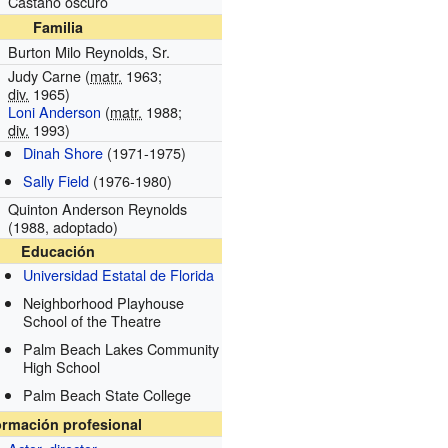
Castaño oscuro
Familia
Burton Milo Reynolds, Sr.
Judy Carne (
matr.
1963;
div.
1965)
Loni Anderson
(
matr.
1988;
div.
1993)
Dinah Shore
(1971-1975)
Sally Field
(1976-1980)
Quinton Anderson Reynolds
(1988, adoptado)
Educación
Universidad Estatal de Florida
Neighborhood Playhouse
School of the Theatre
Palm Beach Lakes Community
High School
Palm Beach State College
ormación profesional