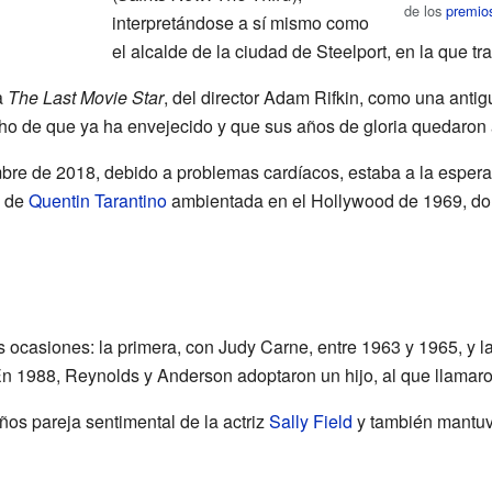
de los
premi
interpretándose a sí mismo como
el alcalde de la ciudad de Steelport, en la que tr
a
The Last Movie Star
, del director Adam Rifkin, como una antig
ho de que ya ha envejecido y que sus años de gloria quedaron 
mbre de 2018, debido a problemas cardíacos, estaba a la esper
a de
Quentin Tarantino
ambientada en el Hollywood de 1969, don
 ocasiones: la primera, con Judy Carne, entre 1963 y 1965, y 
 En 1988, Reynolds y Anderson adoptaron un hijo, al que llama
os pareja sentimental de la actriz
Sally Field
y también mantuv