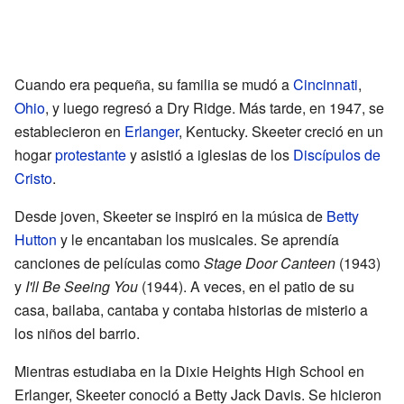
Cuando era pequeña, su familia se mudó a
Cincinnati
,
Ohio
, y luego regresó a Dry Ridge. Más tarde, en 1947, se
establecieron en
Erlanger
, Kentucky. Skeeter creció en un
hogar
protestante
y asistió a iglesias de los
Discípulos de
Cristo
.
Desde joven, Skeeter se inspiró en la música de
Betty
Hutton
y le encantaban los musicales. Se aprendía
canciones de películas como
Stage Door Canteen
(1943)
y
I'll Be Seeing You
(1944). A veces, en el patio de su
casa, bailaba, cantaba y contaba historias de misterio a
los niños del barrio.
Mientras estudiaba en la Dixie Heights High School en
Erlanger, Skeeter conoció a Betty Jack Davis. Se hicieron