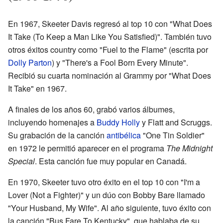
En 1967, Skeeter Davis regresó al top 10 con "What Does
It Take (To Keep a Man Like You Satisfied)". También tuvo
otros éxitos country como "Fuel to the Flame" (escrita por
Dolly Parton
) y "There's a Fool Born Every Minute".
Recibió su cuarta nominación al Grammy por "What Does
It Take" en 1967.
A finales de los años 60, grabó varios álbumes,
incluyendo homenajes a
Buddy Holly
y Flatt and Scruggs.
Su grabación de la canción
antibélica
"One Tin Soldier"
en 1972 le permitió aparecer en el programa
The Midnight
Special
. Esta canción fue muy popular en Canadá.
En 1970, Skeeter tuvo otro éxito en el top 10 con "I'm a
Lover (Not a Fighter)" y un dúo con Bobby Bare llamado
"Your Husband, My Wife". Al año siguiente, tuvo éxito con
la canción "Bus Fare To Kentucky", que hablaba de su