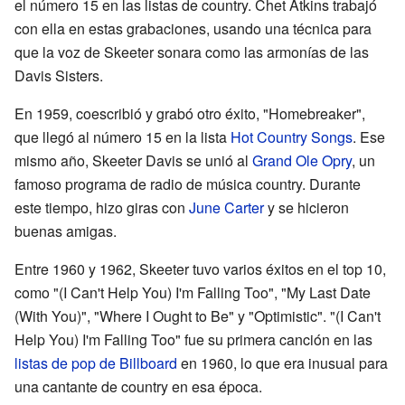
el número 15 en las listas de country. Chet Atkins trabajó
con ella en estas grabaciones, usando una técnica para
que la voz de Skeeter sonara como las armonías de las
Davis Sisters.
En 1959, coescribió y grabó otro éxito, "Homebreaker",
que llegó al número 15 en la lista
Hot Country Songs
. Ese
mismo año, Skeeter Davis se unió al
Grand Ole Opry
, un
famoso programa de radio de música country. Durante
este tiempo, hizo giras con
June Carter
y se hicieron
buenas amigas.
Entre 1960 y 1962, Skeeter tuvo varios éxitos en el top 10,
como "(I Can't Help You) I'm Falling Too", "My Last Date
(With You)", "Where I Ought to Be" y "Optimistic". "(I Can't
Help You) I'm Falling Too" fue su primera canción en las
listas de pop de Billboard
en 1960, lo que era inusual para
una cantante de country en esa época.