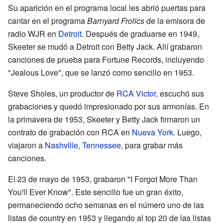
Su aparición en el programa local les abrió puertas para
cantar en el programa
Barnyard Frolics
de la emisora de
radio WJR en
Detroit
. Después de graduarse en 1949,
Skeeter se mudó a Detroit con Betty Jack. Allí grabaron
canciones de prueba para Fortune Records, incluyendo
"Jealous Love", que se lanzó como sencillo en 1953.
Steve Sholes, un productor de
RCA Victor
, escuchó sus
grabaciones y quedó impresionado por sus armonías. En
la primavera de 1953, Skeeter y Betty Jack firmaron un
contrato de grabación con RCA en
Nueva York
. Luego,
viajaron a
Nashville
,
Tennessee
, para grabar más
canciones.
El 23 de mayo de 1953, grabaron "I Forgot More Than
You'll Ever Know". Este sencillo fue un gran éxito,
permaneciendo ocho semanas en el número uno de las
listas de country en 1953 y llegando al top 20 de las listas