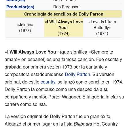
Bob Ferguson
Productor(es)
Cronología de sencillos de Dolly Parton
«Love Is Like a
«I Will Always Love
«Jolene»
Butterfly»
You»
(1973)
(1974)
(1974)
«
I Will Always Love You
» (que significa «Siempre te
amaré» en español) es una famosa canción. Fue escrita y
grabada por primera vez en 1973 por la cantante y
compositora estadounidense
Dolly Parton
. Su versión
original, de estilo
country
, se lanzó como sencillo en 1974.
Dolly Parton la compuso como una despedida a su
compañero y mentor, Porter Wagoner. Ella quería iniciar su
carrera como solista.
La versión original de Dolly Parton fue un gran éxito.
Alcanzó el primer lugar en la lista
Billboard
Hot Country