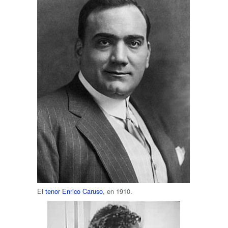
El
tenor
Enrico Caruso
, en 1910.