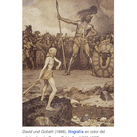
(1888),
litografía
en color del
David und Goliath