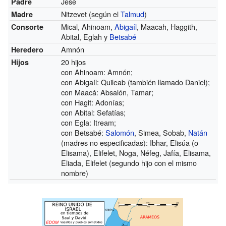
Jesé
Padre
Nitzevet (según el
Talmud
)
Madre
Mical, Ahinoam,
Abigaíl
, Maacah, Haggith,
Consorte
Abital, Eglah y
Betsabé
Amnón
Heredero
20 hijos
Hijos
con Ahinoam: Amnón;
con Abigaíl: Quileab (también llamado Daniel);
con Maacá: Absalón, Tamar;
con Hagit: Adonías;
con Abital: Sefatías;
con Egla: Itream;
con Betsabé:
Salomón
, Simea, Sobab,
Natán
(madres no especificadas): Ibhar, Elisúa (o
Elisama), Elifelet, Noga, Néfeg, Jafía, Elisama,
Eliada, Elifelet (segundo hijo con el mismo
nombre)