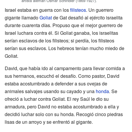
artista alemán Osmar Schindler (1869-1927).
Israel estaba en guerra con los
filisteos
. Un guerrero
gigante llamado
Goliat
de Gat desafió al ejército israelita
durante cuarenta días. Propuso que el mejor guerrero de
Israel luchara contra él. Si Goliat ganaba, los israelitas
serían esclavos de los filisteos; si perdía, los filisteos
serían sus esclavos. Los hebreos tenían mucho miedo de
Goliat.
David, que había ido al campamento para llevar comida a
sus hermanos, escuchó el desafío. Como pastor, David
estaba acostumbrado a defender a sus ovejas de
animales salvajes usando su cayado y una
honda
. Se
ofreció a luchar contra Goliat. El rey Saúl le dio su
armadura, pero David no estaba acostumbrado a ella y
decidió luchar solo con su honda. Recogió cinco piedras
lisas de un arroyo y se enfrentó al gigante.