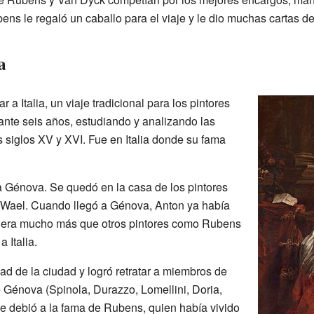
bens le regaló un caballo para el viaje y le dio muchas cartas d
a
 a Italia, un viaje tradicional para los pintores
ante seis años, estudiando y analizando las
s siglos XV y XVI. Fue en Italia donde su fama
 a Génova. Se quedó en la casa de los pintores
 Wael. Cuando llegó a Génova, Anton ya había
e era mucho más que otros pintores como Rubens
 Italia.
ad de la ciudad y logró retratar a miembros de
e Génova (Spinola, Durazzo, Lomellini, Doria,
l se debió a la fama de Rubens, quien había vivido