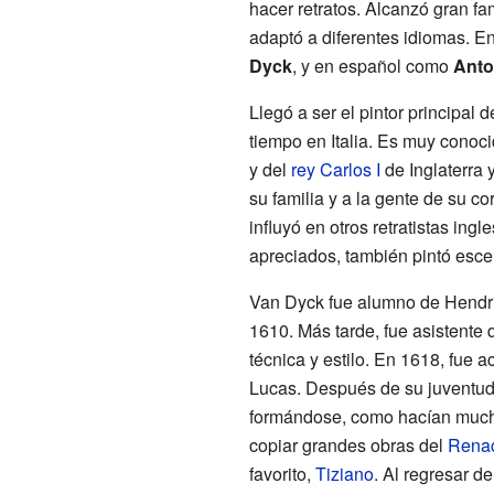
hacer retratos. Alcanzó gran f
adaptó a diferentes idiomas. E
Dyck
, y en español como
Anto
Llegó a ser el pintor principal d
tiempo en Italia. Es muy conoc
y del
rey Carlos I
de Inglaterra 
su familia y a la gente de su cor
influyó en otros retratistas in
apreciados, también pintó esc
Van Dyck fue alumno de Hendr
1610. Más tarde, fue asistente
técnica y estilo. En 1618, fue
Lucas. Después de su juventud 
formándose, como hacían mucho
copiar grandes obras del
Renac
favorito,
Tiziano
. Al regresar de