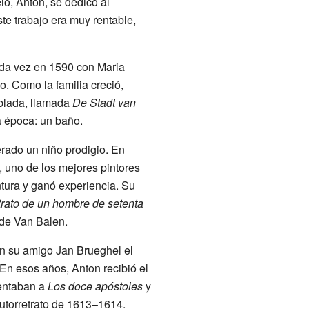
lo, Anton, se dedicó al
te trabajo era muy rentable,
nda vez en 1590 con Maria
o. Como la familia creció,
blada, llamada
De Stadt van
a época: un baño.
erado un niño prodigio. En
, uno de los mejores pintores
intura y ganó experiencia. Su
rato de un hombre de setenta
 de Van Balen.
on su amigo Jan Brueghel el
En esos años, Anton recibió el
sentaban a
Los doce apóstoles
y
autorretrato de 1613–1614.