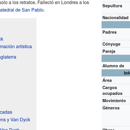
olo a los retratos. Falleció en Londres a los
Sepultura
atedral de San Pablo
.
Nacionalidad
Padres
ck
Cónyuge
mación artística
Pareja
glaterra
Alumno de
In
Área
Cargos
ocupados
Movimiento
Géneros
acadas
ens y Van Dyck
e Van Dyck