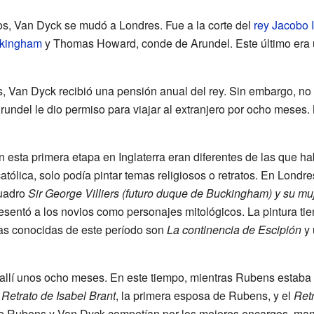
s, Van Dyck se mudó a Londres. Fue a la corte del
rey Jacobo I
uckingham
y Thomas Howard, conde de Arundel. Este último era u
, Van Dyck recibió una pensión anual del rey. Sin embargo, no 
rundel le dio permiso para viajar al extranjero por ocho meses
 esta primera etapa en Inglaterra eran diferentes de las que h
tólica, solo podía pintar temas religiosos o retratos. En Londres
cuadro
Sir George Villiers (futuro duque de Buckingham) y su m
esentó a los novios como personajes mitológicos. La pintura tien
ras conocidas de este período son
La continencia de Escipión
y 
allí unos ocho meses. En este tiempo, mientras Rubens estaba 
l
Retrato de Isabel Brant
, la primera esposa de Rubens, y el
Ret
e Rubens y Van Dyck competían por los mejores encargos, man