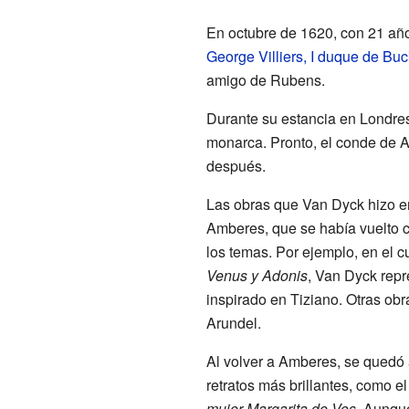
En octubre de 1620, con 21 año
George Villiers, I duque de B
amigo de Rubens.
Durante su estancia en Londres
monarca. Pronto, el conde de A
después.
Las obras que Van Dyck hizo en
Amberes, que se había vuelto ca
los temas. Por ejemplo, en el 
Venus y Adonis
, Van Dyck repr
inspirado en Tiziano. Otras ob
Arundel.
Al volver a Amberes, se quedó 
retratos más brillantes, como e
mujer Margarita de Vos
. Aunqu