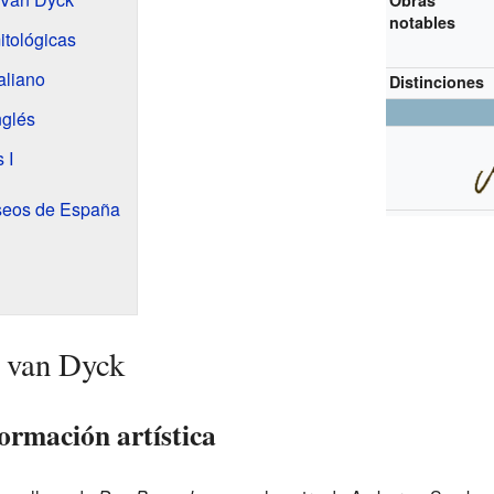
Obras
notables
itológicas
aliano
Distinciones
nglés
 I
seos de España
n van Dyck
ormación artística