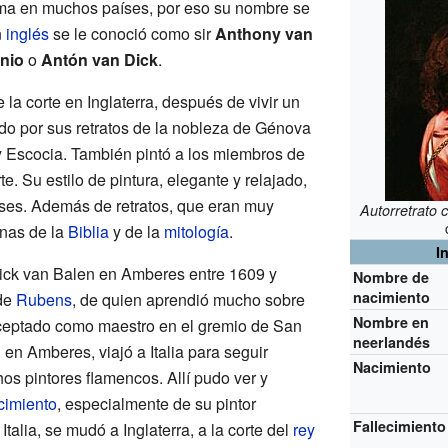
ama en muchos países, por eso su nombre se
n
inglés
se le conoció como sir
Anthony van
nio
o
Antón van Dick
.
e la corte en Inglaterra, después de vivir un
ido por sus retratos de la nobleza de Génova
y Escocia. También pintó a los miembros de
te. Su estilo de pintura, elegante y relajado,
gleses. Además de retratos, que eran muy
Autorretrato 
enas de la
Biblia
y de la
mitología
.
I
ick van Balen en Amberes entre 1609 y
Nombre de
nacimiento
 de
Rubens
, de quien aprendió mucho sobre
Nombre en
 aceptado como maestro en el gremio de San
neerlandés
en Amberes, viajó a Italia para seguir
Nacimiento
s pintores flamencos. Allí pudo ver y
imiento
, especialmente de su pintor
Fallecimiento
 Italia, se mudó a Inglaterra, a la corte del
rey