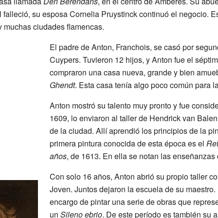
casa llamada
Den Berendans
, en el centro de Amberes. Su abue
falleció, su esposa Cornelia Pruystinck continuó el negocio. Es
 y muchas ciudades flamencas.
El padre de Anton, Franchois, se casó por segu
Cuypers. Tuvieron 12 hijos, y Anton fue el séptim
compraron una casa nueva, grande y bien amue
Ghendt
. Esta casa tenía algo poco común para l
Anton mostró su talento muy pronto y fue consid
1609, lo enviaron al taller de Hendrick van Balen
de la ciudad. Allí aprendió los principios de la p
primera pintura conocida de esta época es el
Ret
años
, de 1613. En ella se notan las enseñanzas
Con solo 16 años, Anton abrió su propio taller c
Joven. Juntos dejaron la escuela de su maestro. 
encargo de pintar una serie de obras que repre
un
Sileno ebrio
. De este período es también su 