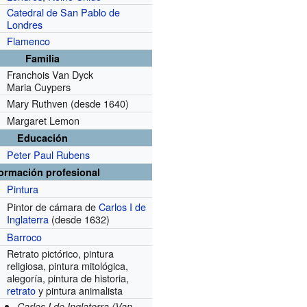
Catedral de San Pablo de
Londres
Flamenco
Familia
Franchois Van Dyck
Maria Cuypers
Mary Ruthven
(desde 1640)
Margaret Lemon
Educación
Peter Paul Rubens
formación profesional
Pintura
Pintor de cámara de
Carlos I de
Inglaterra
(desde 1632)
Barroco
Retrato pictórico, pintura
religiosa, pintura mitológica,
alegoría, pintura de historia,
retrato
y pintura animalista
Carlos I de Inglaterra (Van