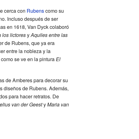
de cerca con
Rubens
como su
o. Incluso después de ser
as en 1618, Van Dyck colaboró
los lictores
y
Aquiles entre las
ler de Rubens, que ya era
r entre la nobleza y la
, como se ve en la pintura
El
tas de Amberes para decorar su
 los diseños de Rubens. Además,
dos para hacer retratos. De
elius van der Geest
y
Maria van