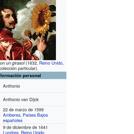
(1632,
Reino Unido
,
con un girasol
colección particular).
nformación personal
Anthonio
Anthonio van Díjck
22 de marzo de 1599
Amberes
,
Países Bajos
españoles
9 de diciembre de 1641
Londres
,
Reino Unido