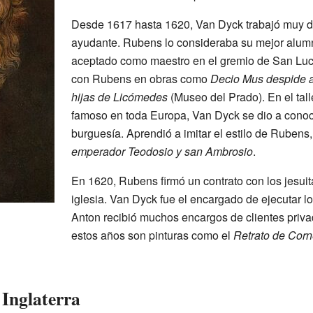
Desde 1617 hasta 1620, Van Dyck trabajó muy 
ayudante. Rubens lo consideraba su mejor alumn
aceptado como maestro en el gremio de San Luc
con Rubens en obras como
Decio Mus despide a 
hijas de Licómedes
(Museo del Prado). En el tal
famoso en toda Europa, Van Dyck se dio a conoce
burguesía. Aprendió a imitar el estilo de Rubens
emperador Teodosio y san Ambrosio
.
En 1620, Rubens firmó un contrato con los jesui
iglesia. Van Dyck fue el encargado de ejecutar
Anton recibió muchos encargos de clientes priva
estos años son pinturas como el
Retrato de Corn
 Inglaterra