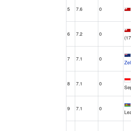
5
7.6
0
6
7.2
0
(17
7
7.1
0
Ze
8
7.1
0
Sep
9
7.1
0
Lea