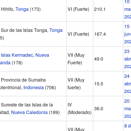
10
Hihifo,
Tonga
(173)
VI (Fuerte)
210.1
ma
20
15
Sur de las Islas Tonga,
Tonga
VI (Fuerte)
167.4
jun
5)
20
23
Islas Kermadec
,
Nueva
VII (Muy
49.0
abr
landa
(178)
Fuerte)
20
24
Provincia de Sumatra
VII (Muy
15.5
abr
tentrional,
Indonesia
(706)
fuerte)
20
20
Sureste de las Islas de la
IV
36.0
ma
ltad,
Nueva Caledonia
(189)
(Moderado)
20
8 
VII (Muy