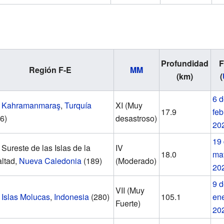
Profundidad
F
Región F-E
MM
(km)
(
6 
Kahramanmaraş
,
Turquía
XI (Muy
17.9
feb
6)
desastroso)
20
19
Sureste de las Islas de la
IV
18.0
ma
ltad,
Nueva Caledonia
(189)
(Moderado)
20
9 
VII (Muy
Islas Molucas
,
Indonesia
(280)
105.1
en
Fuerte)
20