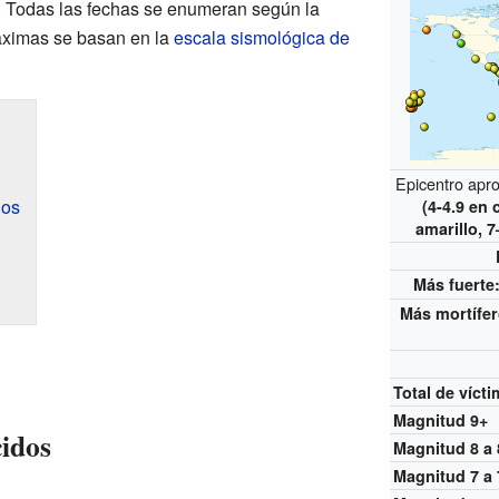
. Todas las fechas se enumeran según la
áximas se basan en la
escala sismológica de
Epicentro apr
dos
(4-4.9 en 
amarillo, 7
Más fuerte
Más mortífe
Total de víct
Magnitud 9+
cidos
Magnitud 8 a 
Magnitud 7 a 