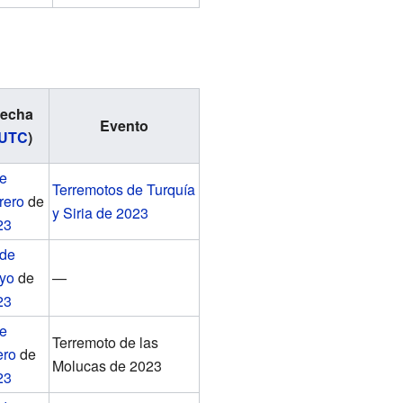
echa
Evento
UTC
)
de
Terremotos de Turquía
rero
de
y Siria de 2023
23
 de
yo
de
—
23
de
Terremoto de las
ero
de
Molucas de 2023
23