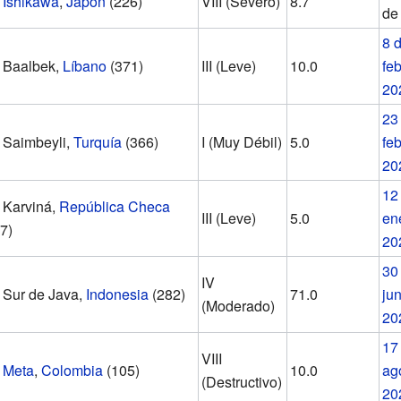
Ishikawa
,
Japón
(226)
VIII (Severo)
8.7
d
8 
Baalbek,
Líbano
(371)
III (Leve)
10.0
fe
20
23
Saimbeyli,
Turquía
(366)
I (Muy Débil)
5.0
fe
20
12
Karviná,
República Checa
III (Leve)
5.0
en
7)
20
30
IV
Sur de Java,
Indonesia
(282)
71.0
jun
(Moderado)
20
17
VIII
Meta
,
Colombia
(105)
10.0
ag
(Destructivo)
20