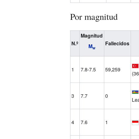
Por magnitud
Magnitud
N.º
Fallecidos
M
w
1
7.8-7.5
59,259
(36
3
7.7
0
Lea
4
7.6
1