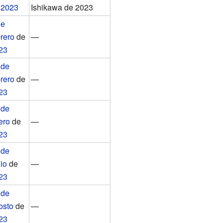
e
2023
Ishikawa de 2023
de
brero
de
—
23
 de
brero
de
—
23
 de
ero
de
—
23
 de
io
de
—
23
 de
osto
de
—
23