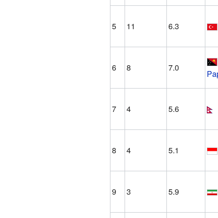
5
11
6.3
6
8
7.0
Pa
7
4
5.6
8
4
5.1
9
3
5.9