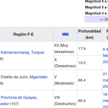
Magnitud 6 a 
Magnitud 5 a 
Magnitud 4 a 
← 2
Profundidad
Región F-E
MM
(km)
(
XII (Muy
17.9
6 
desastroso)
Kahramanmaraş
,
Turquía
fe
6)
X
20
10.0
(Desastroso)
21
Distrito de Jurm,
Afganistán
V
66.4
ma
9)
(Moderado)
20
18
Provincia de Guayas
,
VIII
66.4
ma
uador
(107)
(Destructivo)
20