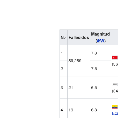
Magnitud
N.º
Fallecidos
(
M
W
)
1
7.8
59,259
(36
2
7.5
3
21
6.5
(34
4
19
6.8
Ec