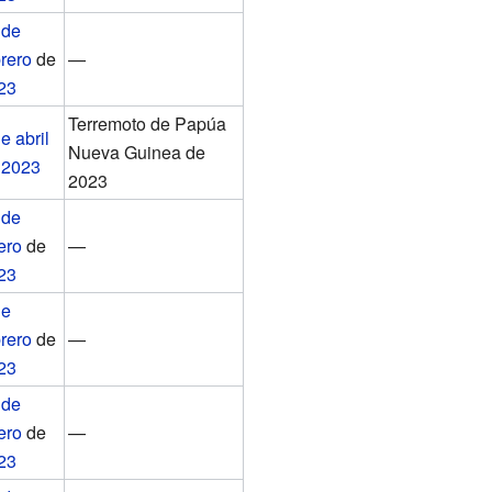
 de
brero
de
—
23
Terremoto de Papúa
e abril
Nueva Guinea de
e
2023
2023
 de
ero
de
—
23
de
brero
de
—
23
 de
ero
de
—
23