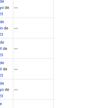
 de
yo
de
—
23
 de
io
de
—
23
 de
il
de
—
23
 de
il
de
—
23
 de
yo
de
—
23
de