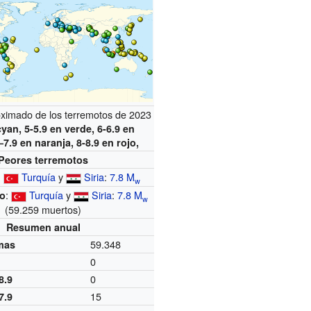
oximado de los terremotos de 2023
cyan, 5-5.9 en verde, 6-6.9 en
–7.9 en naranja, 8-8.9 en rojo,
Peores terremotos
Turquía
y
Siria
:
7.8
M
:
w
:
Turquía
y
Siria
:
7.8
M
ro
w
(59.259 muertos)
Resumen anual
59.348
imas
0
0
8.9
15
7.9