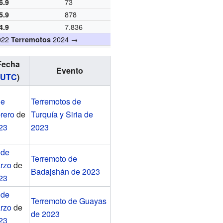
73
6.9
878
5.9
7.836
4.9
022
2024 →
Terremotos
Fecha
Evento
UTC
)
de
Terremotos de
brero
de
Turquía y Siria de
23
2023
 de
Terremoto de
rzo
de
Badajshán de 2023
23
 de
Terremoto de Guayas
rzo
de
de 2023
23