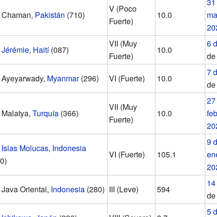
31
V (Poco
Chaman,
Pakistán
(710)
10.0
ma
Fuerte)
20
VII (Muy
6 d
Jérémie
,
Haití
(087)
10.0
Fuerte)
d
7 d
Ayeyarwady,
Myanmar
(296)
VI (Fuerte)
10.0
d
27
VII (Muy
Malatya,
Turquía
(366)
10.0
fe
Fuerte)
20
9 
Islas Molucas
,
Indonesia
VI (Fuerte)
105.1
en
0)
20
14 
Java Oriental,
Indonesia
(280)
III (Leve)
594
d
5 