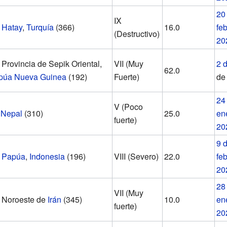
20
IX
Hatay
,
Turquía
(366)
16.0
fe
(Destructivo)
20
Provincia de Sepik Oriental,
VII (Muy
2 d
62.0
púa Nueva Guinea
(192)
Fuerte)
d
24
V (Poco
Nepal
(310)
25.0
en
fuerte)
20
9 
Papúa
,
Indonesia
(196)
VIII (Severo)
22.0
fe
20
28
VII (Muy
Noroeste de
Irán
(345)
10.0
en
fuerte)
20