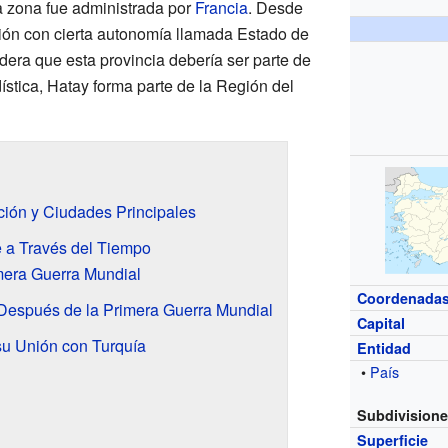
ta zona fue administrada por
Francia
. Desde
gión con cierta autonomía llamada Estado de
era que esta provincia debería ser parte de
adística, Hatay forma parte de la Región del
ción y Ciudades Principales
e a Través del Tiempo
mera Guerra Mundial
Coordenada
 Después de la Primera Guerra Mundial
Capital
su Unión con Turquía
Entidad
•
País
Subdivision
Superficie