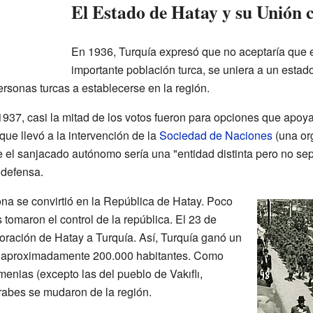
El Estado de Hatay y su Unión 
En 1936, Turquía expresó que no aceptaría que es
importante población turca, se uniera a un estad
rsonas turcas a establecerse en la región.
937, casi la mitad de los votos fueron para opciones que apoya
ue llevó a la intervención de la
Sociedad de Naciones
(una org
 el sanjacado autónomo sería una "entidad distinta pero no sep
 defensa.
na se convirtió en la República de Hatay. Poco
 tomaron el control de la república. El 23 de
poración de Hatay a Turquía. Así, Turquía ganó un
on aproximadamente 200.000 habitantes. Como
enias (excepto las del pueblo de Vakıflı,
rabes se mudaron de la región.