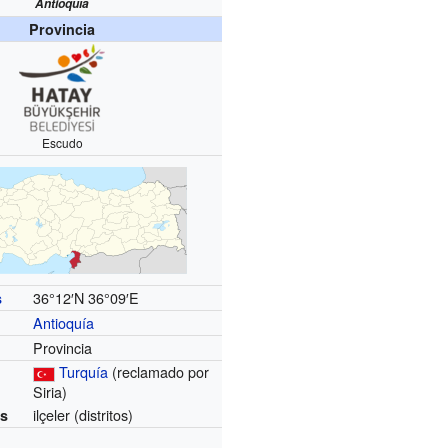
Antioquía
Provincia
Escudo
36°12′N
36°09′E
s
Antioquía
Provincia
Turquía
(reclamado por
Siria)
ilçeler (distritos)
es