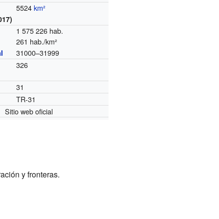
5524
km²
017)
1 575 226 hab.
261 hab./km²
31000–31999
l
326
31
TR-31
Sitio web oficial
ación y fronteras.