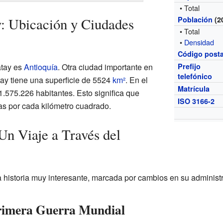
• Total
: Ubicación y Ciudades
Población
(2
• Total
•
Densidad
Código posta
atay es
Antioquía
. Otra ciudad importante en
Prefijo
telefónico
tay tiene una superficie de 5524
km²
. En el
Matrícula
.575.226 habitantes. Esto significa que
ISO 3166-2
as por cada kilómetro cuadrado.
Un Viaje a Través del
 historia muy interesante, marcada por cambios en su administr
Primera Guerra Mundial