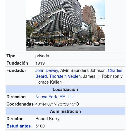
privada
Tipo
1919
Fundación
John Dewey
, Alvin Saunders Johnson,
Charles
Fundador
Beard
,
Thorstein Veblen
, James H. Robinson y
Horace Kallen
Localización
Nueva York
,
EE. UU.
Dirección
40°44′07″N
73°59′49″O
Coordenadas
Administración
Robert Kerry
Director
5100
Estudiantes