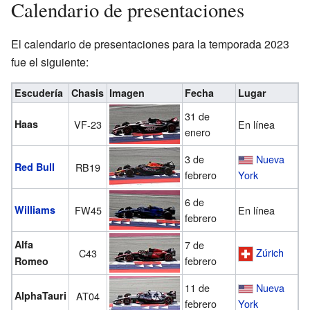
Calendario de presentaciones
El calendario de presentaciones para la temporada 2023
fue el siguiente:
Escudería
Chasis
Imagen
Fecha
Lugar
31 de
Haas
VF-23
En línea
enero
3 de
Nueva
Red Bull
RB19
febrero
York
6 de
Williams
FW45
En línea
febrero
Alfa
7 de
Zúrich
C43
febrero
Romeo
11 de
Nueva
AlphaTauri
AT04
febrero
York