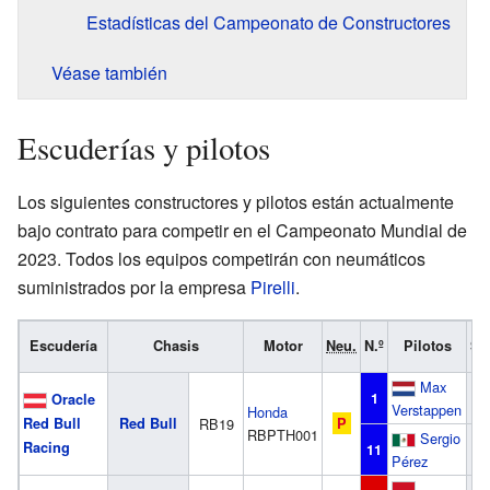
Estadísticas del Campeonato de Constructores
Véase también
Escuderías y pilotos
Los siguientes constructores y pilotos están actualmente
bajo contrato para competir en el Campeonato Mundial de
2023. Todos los equipos competirán con neumáticos
suministrados por la empresa
Pirelli
.
Escudería
Chasis
Motor
Neu.
N.º
Pilotos
Si
Max
V
1
Oracle
Verstappen
Honda
Red Bull
Red Bull
RB19
P
RBPTH001
Sergio
Racing
P
11
Pérez