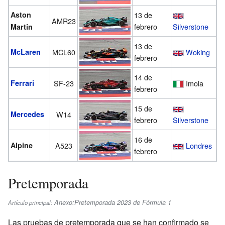
Aston
13 de
AMR23
febrero
Silverstone
Martin
13 de
McLaren
MCL60
Woking
febrero
14 de
Ferrari
SF-23
Imola
febrero
15 de
Mercedes
W14
febrero
Silverstone
16 de
Alpine
A523
Londres
febrero
Pretemporada
Anexo:Pretemporada 2023 de Fórmula 1
Artículo principal:
Las pruebas de pretemporada que se han confirmado se