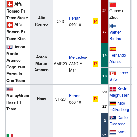
Alfa
24
Guanyu
Z
Romeo F1
Zhou
Alfa
Ferrari
Team Stake
C43
P
Romeo
066/10
Alfa
77
Valtteri
B
Romeo F1
Bottas
Team Kick
Aston
Martin
Fernando
A
14
Aston
Mercedes
-
Aramco
Alonso
Martin
AMR23
AMG F1
P
Cognizant
Aramco
M14
Lance
Formula
18
S
Stroll
One Team
Kevin
M
20
Magnussen
MoneyGram
Ferrari
Haas
VF-23
P
066/10
Haas F1
Nico
H
27
Team
Hülkenberg
Daniel
R
3
Ricciardo
Nyck
D
21