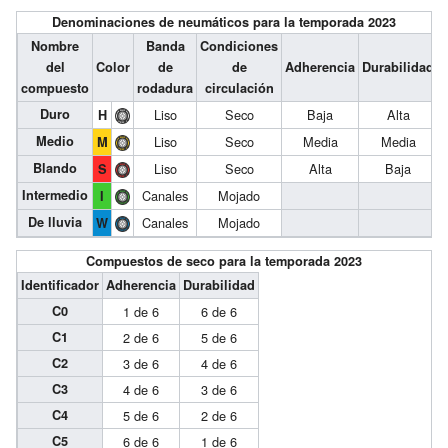
Denominaciones de neumáticos para la temporada 2023
Nombre
Banda
Condiciones
del
Color
de
de
Adherencia
Durabilidad
compuesto
rodadura
circulación
Duro
Liso
Seco
Baja
Alta
H
Medio
Liso
Seco
Media
Media
M
Blando
Liso
Seco
Alta
Baja
S
Intermedio
Canales
Mojado
I
De lluvia
Canales
Mojado
W
Compuestos de seco para la temporada 2023
Identificador
Adherencia
Durabilidad
C0
1 de 6
6 de 6
C1
2 de 6
5 de 6
C2
3 de 6
4 de 6
C3
4 de 6
3 de 6
C4
5 de 6
2 de 6
C5
6 de 6
1 de 6