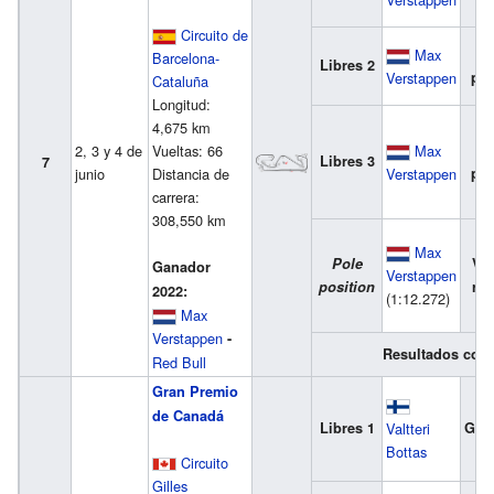
Circuito de
Max
2
Barcelona-
Libres 2
Verstappen
pue
Cataluña
Longitud:
4,675 km
2, 3 y 4 de
Vueltas: 66
Max
3
Libres 3
7
junio
Distancia de
Verstappen
pue
carrera:
308,550 km
Max
Pole
Vue
Ganador
Verstappen
position
ráp
2022:
(1:12.272)
Max
Verstappen
-
Resultados com
Red Bull
Gran Premio
de Canadá
Libres 1
Valtteri
Gan
Bottas
Circuito
Gilles