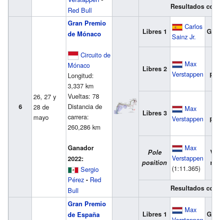
Resultados com
Red Bull
Gran Premio
Carlos
Libres 1
Gan
de Mónaco
Sainz Jr.
Circuito de
Max
2
Mónaco
Libres 2
Verstappen
pue
Longitud:
3,337 km
Vueltas: 78
26, 27 y
Distancia de
6
28 de
Max
3
Libres 3
carrera:
mayo
Verstappen
pue
260,286 km
Max
Ganador
Pole
Vue
Verstappen
2022:
position
ráp
(1:11.365)
Sergio
Pérez
Red
-
Resultados com
Bull
Gran Premio
Max
Libres 1
Gan
de España
Verstappen