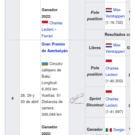
Max
Ganador
Pole
Vue
Verstappen
2022:
position
ráp
(1:16.732)
Charles
Leclerc
-
Resultados com
Ferrari
Gran Premio
Max
Libres
Gan
de Azerbaiyán
Verstappen
Circuito
Pole
2
Charles
callejero de
position
pue
Leclerc
Bakú
(1:40.203)
Longitud:
6,003 km
28, 29 y
Vueltas: 51
4
Sprint
3
Charles
30 de abril
Distancia de
Shootout
pue
Leclerc
carrera:
(1:41.697)
306,049 km
Ganador
Ganador
Sergio
Vue
2022: