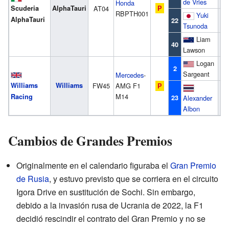
de Vries
Honda
Scuderia
AlphaTauri
AT04
P
RBPTH001
Yuki
AlphaTauri
T
22
Tsunoda
Liam
L
40
Lawson
Logan
S
2
Sargeant
Mercedes
-
Williams
Williams
FW45
AMG F1
P
M14
Racing
23
Alexander
A
Albon
Cambios de Grandes Premios
Originalmente en el calendario figuraba el
Gran Premio
de Rusia
, y estuvo previsto que se corriera en el circuito
Igora Drive en sustitución de Sochi. Sin embargo,
debido a la invasión rusa de Ucrania de 2022, la F1
decidió rescindir el contrato del Gran Premio y no se