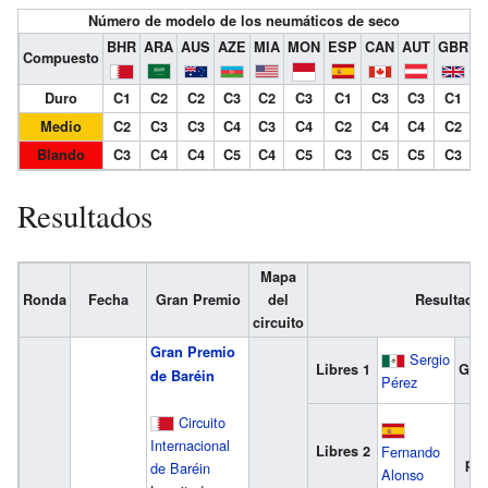
Número de modelo de los neumáticos de seco
BHR
ARA
AUS
AZE
MIA
MON
ESP
CAN
AUT
GBR
H
Compuesto
Duro
C1
C2
C2
C3
C2
C3
C1
C3
C3
C1
Medio
C2
C3
C3
C4
C3
C4
C2
C4
C4
C2
Blando
C3
C4
C4
C5
C4
C5
C3
C5
C5
C3
Resultados
Mapa
Ronda
Fecha
Gran Premio
del
Resultado
circuito
Gran Premio
Sergio
Libres 1
Gan
de Baréin
Pérez
Circuito
2
Internacional
Libres 2
Fernando
pue
de Baréin
Alonso