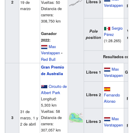
Libres 3
2
19 de
Vueltas: 50
Verstappen
pue
marzo
Distancia de
carrera:
308,750 km
Sergio
Pole
Vue
Ganador
Pérez
position
ráp
2022:
(1:28.265)
Max
Verstappen
-
Resultados com
Red Bull
Gran Premio
Max
Libres 1
Gan
de Australia
Verstappen
Circuito de
2
Albert Park
Libres 2
Fernando
pue
Longitud:
Alonso
5,303 km
Vueltas: 58
31 de
Distancia de
3
marzo, 1 y
Max
3
Libres 3
carrera:
2 de abril
Verstappen
pue
307,057 km