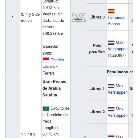
Longitud:
5,412 km
Vueltas: 57
3
3, 4 y 5 de
1
Libres 3
Fernando
Distancia de
pue
marzo
Alonso
carrera:
308,238 km
Max
Pole
Vue
Ganador
Verstappen
position
ráp
2022:
(1:29.897)
Charles
Leclerc
-
Resultados com
Ferrari
Gran Premio
Max
de Arabia
Libres 1
Gan
Verstappen
Saudita
Circuito de
Max
2
Libres 2
la Corniche de
Verstappen
pue
Yeda
Longitud:
17, 18 y
6,175 km
Max
3