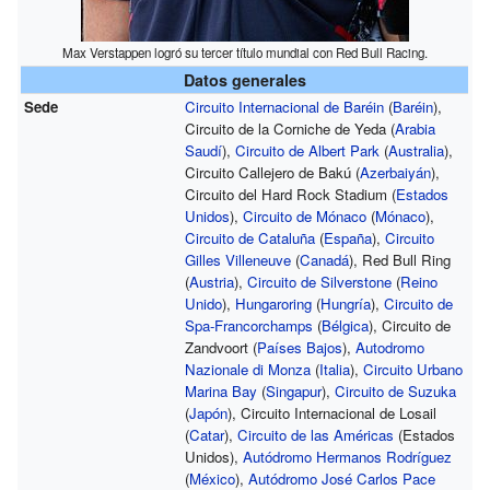
Max Verstappen logró su tercer título mundial con Red Bull Racing.
Datos generales
Sede
Circuito Internacional de Baréin
(
Baréin
),
Circuito de la Corniche de Yeda (
Arabia
Saudí
),
Circuito de Albert Park
(
Australia
),
Circuito Callejero de Bakú (
Azerbaiyán
),
Circuito del Hard Rock Stadium (
Estados
Unidos
),
Circuito de Mónaco
(
Mónaco
),
Circuito de Cataluña
(
España
),
Circuito
Gilles Villeneuve
(
Canadá
), Red Bull Ring
(
Austria
),
Circuito de Silverstone
(
Reino
Unido
),
Hungaroring
(
Hungría
),
Circuito de
Spa-Francorchamps
(
Bélgica
), Circuito de
Zandvoort (
Países Bajos
),
Autodromo
Nazionale di Monza
(
Italia
),
Circuito Urbano
Marina Bay
(
Singapur
),
Circuito de Suzuka
(
Japón
), Circuito Internacional de Losail
(
Catar
),
Circuito de las Américas
(Estados
Unidos),
Autódromo Hermanos Rodríguez
(
México
),
Autódromo José Carlos Pace