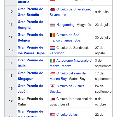
Austria
Gran Premio de
Circuito de Silverstone
,
10
9 de julio
Silverstone
Gran Bretaña
Gran Premio de
11
Hungaroring
, Mogyoród
23 de julio
Hungría
Gran Premio de
Circuito de Spa-
12
30 de julio
Francorchamps
,
Spa
Bélgica
Gran Premio de
Circuito de Zandvoort,
27 de
13
Zandvoort
agosto
los Países Bajos
Gran Premio de
Autodromo Nazionale di
3 de
14
Monza
,
Monza
septiembre
Italia
Gran Premio de
Circuito callejero de
17 de
15
Marina Bay
, Marina Bay
septiembre
Singapur
Gran Premio de
Circuito de Suzuka
,
24 de
16
Suzuka
septiembre
Japón
Gran Premio de
Circuito Internacional de
8 de
17
Losail, Lusail
octubre
Catar
Gran Premio de
Circuito de las
22 de
18