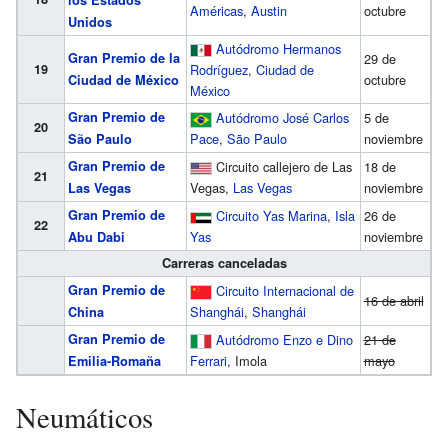
los Estados
Américas
,
Austin
octubre
Unidos
Autódromo Hermanos
Gran Premio de la
29 de
19
Rodríguez
,
Ciudad de
octubre
Ciudad de México
México
Gran Premio de
Autódromo José Carlos
5 de
20
Pace
,
São Paulo
noviembre
São Paulo
Gran Premio de
Circuito callejero de Las
18 de
21
Vegas,
Las Vegas
noviembre
Las Vegas
Gran Premio de
Circuito Yas Marina
,
Isla
26 de
22
Yas
noviembre
Abu Dabi
Carreras canceladas
Gran Premio de
Circuito Internacional de
16 de abril
Shanghái
,
Shanghái
China
Gran Premio de
Autódromo Enzo e Dino
21 de
Ferrari
, Imola
mayo
Emilia-Romaña
Neumáticos