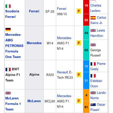
L
Charles
16
Ferrari
Leclerc
Scuderia
Ferrari
SF-23
P
066/10
Ferrari
Carlos
S
55
Sainz Jr.
Lewis
H
44
Mercedes-
Hamilton
Mercedes
-
AMG
Mercedes
W14
AMG F1
P
PETRONAS
M14
George
R
63
Formula
Russell
One Team
Pierre
G
10
Gasly
BWT
Renault
E-
Alpine
A523
Alpine F1
P
Tech RE23
Team
31
Esteban
O
Ocon
Lando
N
4
Mercedes
-
Norris
McLaren
McLaren
MCL60
AMG F1
P
Formula 1
Oscar
M14
P
81
Team
Piastri