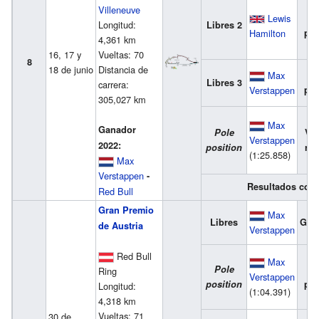
Villeneuve
Lewis
2
Longitud:
Libres 2
Hamilton
pue
4,361 km
16, 17 y
Vueltas: 70
8
18 de junio
Distancia de
Max
3
Libres 3
carrera:
Verstappen
pue
305,027 km
Max
Ganador
Pole
Vue
Verstappen
2022:
position
ráp
(1:25.858)
Max
Verstappen
-
Resultados com
Red Bull
Gran Premio
Max
Libres
Gan
de Austria
Verstappen
Red Bull
Max
Pole
2
Ring
Verstappen
position
pue
Longitud:
(1:04.391)
4,318 km
Vueltas: 71
30 de