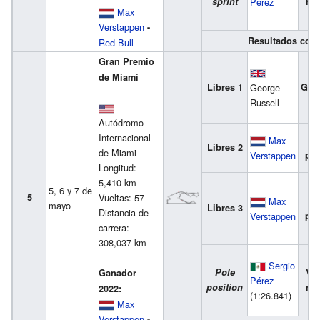
sprint
Pérez
ráp
Max
Verstappen
-
Resultados com
Red Bull
Gran Premio
de Miami
Libres 1
George
Gan
Russell
Autódromo
Internacional
Max
2
Libres 2
de Miami
Verstappen
pue
Longitud:
5,410 km
5, 6 y 7 de
5
Vueltas: 57
Max
3
mayo
Libres 3
Distancia de
Verstappen
pue
carrera:
308,037 km
Sergio
Pole
Vue
Ganador
Pérez
position
ráp
2022:
(1:26.841)
Max
Verstappen
-