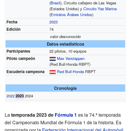
(
Brasil
), Circuito callejero de Las Vegas
(Estados Unidos) y
Circuito Yas Marina
(
Emiratos Árabes Unidos
)
Fecha
2023
Edición
74
valor desconocido
Datos estadísticos
Participantes
22 pilotos, 10 equipos
Piloto campeón
Max Verstappen
(Red Bull-Honda RBPT)
Escudería campeona
Red Bull
-
Honda
RBPT
Cronología
2022
2023
2024
La
temporada 2023 de
Fórmula 1
es la 74.ª temporada
del Campeonato Mundial de Fórmula 1 de la historia. Es
organizada por la
Federación Internacional del Automóvil