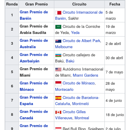
Ronda
Gran Premio
Circuito
Fecha
Gran Premio de
Circuito Internacional de
5 de
1
Baréin
, Sakhir
marzo
Baréin
Gran Premio de
Circuito de la Corniche
19 de
2
de Yeda,
Yeda
marzo
Arabia Saudita
Gran Premio de
Circuito de Albert Park
,
3
2 de abril
Melbourne
Australia
Gran Premio de
Circuito callejero de
4
30 de abril
Bakú,
Bakú
Azerbaiyán
Gran Premio de
Autódromo Internacional
5
7 de mayo
de Miami,
Miami Gardens
Miami
Circuito de Mónaco
,
Gran Premio de
28 de
6
Montecarlo
mayo
Mónaco
Gran Premio de
Circuito de Barcelona-
7
4 de junio
Cataluña
,
Montmeló
España
Gran Premio de
Circuito Gilles
8
18 de junio
Villeneuve
,
Montreal
Canadá
Gran Premio de
9
Red Bull Ring, Spielberg
2 de julio