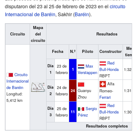
disputaron del 23 al 25 de febrero de 2023 en el
circuito
Internacional de Baréin
, Sakhir (
Baréin
).
Mapa
Circuito
del
Resultados
circuito
Mejor
Fecha
N.º
Piloto
Constructor
tiemp
Red
Día
23 de
Max
1
Bull
-
Honda
1:32.8
1
febrero
Verstappen
Circuito
RBPT
Internacional
Alfa
de Baréin
Día
24 de
Guanyu
1:31.6
24
Romeo-
Longitud:
2
febrero
Zhou
Ferrari
5,412 km
Red
Día
25 de
Sergio
11
Bull
-
Honda
1:30.3
3
febrero
Pérez
RBPT
Resultados completos