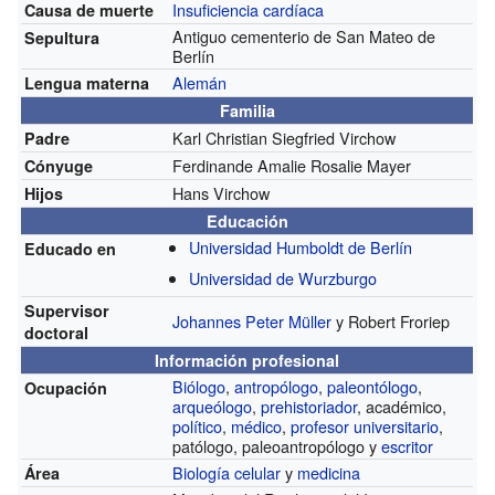
Insuficiencia cardíaca
Causa de muerte
Antiguo cementerio de San Mateo de
Sepultura
Berlín
Alemán
Lengua materna
Familia
Karl Christian Siegfried Virchow
Padre
Ferdinande Amalie Rosalie Mayer
Cónyuge
Hans Virchow
Hijos
Educación
Universidad Humboldt de Berlín
Educado en
Universidad de Wurzburgo
Supervisor
Johannes Peter Müller
y Robert Froriep
doctoral
Información profesional
Biólogo
,
antropólogo
,
paleontólogo
,
Ocupación
arqueólogo
,
prehistoriador
, académico,
político
,
médico
,
profesor universitario
,
patólogo, paleoantropólogo y
escritor
Biología celular
y
medicina
Área