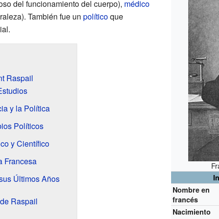
oso del funcionamiento del cuerpo),
médico
turaleza). También fue un
político
que
al.
nt Raspail
Estudios
ia y la Política
ios Políticos
o y Científico
a Francesa
Fr
I
 sus Últimos Años
Nombre en
francés
 de Raspail
Nacimiento