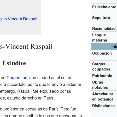
Fallecimiento
Sepultura
çois-Vincent Raspail
Nacionalidad
Lengua
materna
s-Vincent Raspail
In
Ocupación
 Estudios
Cargos
ocupados
Patrimonio
ó en
Carpentras
, una ciudad en el sur de
Obras
era sacerdote, por lo que lo envió a estudiar
notables
 embargo, Raspail fue expulsado por su
Abreviatura
de, estudió derecho en París.
en botánica
Distinciones
o profesor en escuelas de París. Pero fue
lica porque escribía textos que apoyaban la