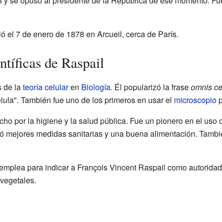
6 y se opuso al presidente de la República de ese momento. F
ió el 7 de enero de 1878 en Arcueil, cerca de París.
tíficas de Raspail
s de la
teoría celular
en
Biología
. Él popularizó la frase
omnis cel
élula". También fue uno de los primeros en usar el
microscopio
p
 por la higiene y la salud pública. Fue un pionero en el uso 
ió mejores medidas sanitarias y una buena alimentación. Tambié
emplea para indicar a François Vincent Raspail como autoridad 
vegetales.