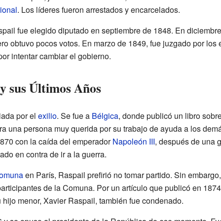
ional
. Los líderes fueron arrestados y encarcelados.
spail fue elegido diputado en septiembre de 1848. En diciembre
ero obtuvo pocos votos. En marzo de 1849, fue juzgado por los
or intentar cambiar el gobierno.
y sus Últimos Años
ada por el
exilio
. Se fue a
Bélgica
, donde publicó un libro sobr
Era una persona muy querida por su trabajo de ayuda a los dem
870 con la caída del emperador
Napoleón III
, después de una g
do en contra de ir a la guerra.
Comuna
en París, Raspail prefirió no tomar partido. Sin embargo,
 participantes de la Comuna. Por un artículo que publicó en 18
u hijo menor, Xavier Raspail, también fue condenado.