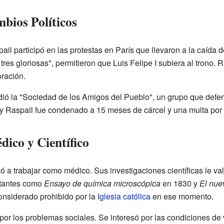
bios Políticos
il participó en las protestas en París que llevaron a la caída d
res gloriosas", permitieron que Luis Felipe I subiera al trono. R
oración.
ió la "Sociedad de los Amigos del Pueblo", un grupo que defen
 y Raspail fue condenado a 15 meses de cárcel y una multa por "
ico y Científico
 a trabajar como médico. Sus investigaciones científicas le val
ortantes como
Ensayo de química microscópica
en 1830 y
El nue
considerado prohibido por la
Iglesia católica
en ese momento.
r los problemas sociales. Se interesó por las condiciones de vi