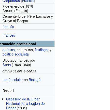
Carpentras
(
Francia
)
7 de enero de 1878
Arcueil (Francia)
Cementerio del Père-Lachaise y
Grave of Raspail
francés
Francés
formación profesional
químico
, naturalista,
fisiólogo
, y
político
socialista
Diputado francés por
Sena
(1848-1849)
omnis cellula e cellula
teoría celular
en
Biología
Raspail
Caballero de la Orden
Nacional de la Legión de
Honor
(1831)