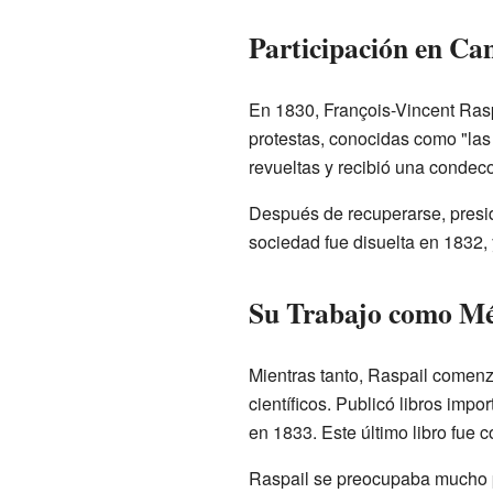
Participación en Cam
En 1830, François-Vincent Raspa
protestas, conocidas como "las t
revueltas y recibió una condec
Después de recuperarse, presid
sociedad fue disuelta en 1832,
Su Trabajo como Méd
Mientras tanto, Raspail comenzó
científicos. Publicó libros imp
en 1833. Este último libro fue 
Raspail se preocupaba mucho po