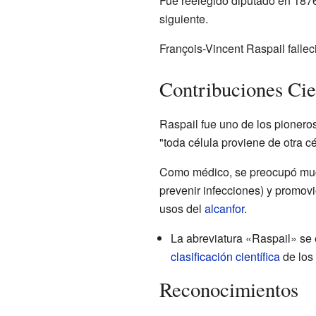
Fue reelegido diputado en 187
siguiente.
François-Vincent Raspail fallec
Contribuciones Cien
Raspail fue uno de los pionero
"toda célula proviene de otra c
Como médico, se preocupó mucho
prevenir infecciones) y promov
usos del
alcanfor
.
La abreviatura «Raspail» se 
clasificación científica
de los 
Reconocimientos