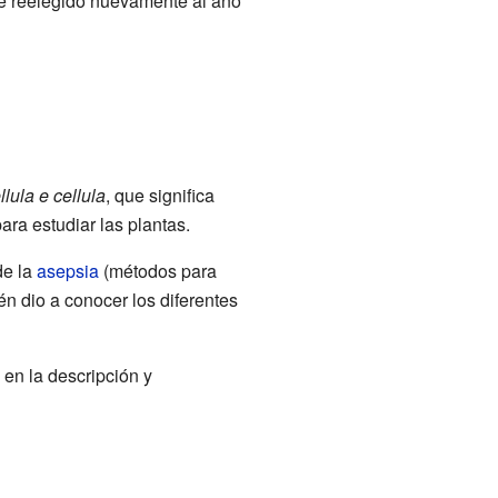
ue reelegido nuevamente al año
lula e cellula
, que significa
ara estudiar las plantas.
de la
asepsia
(métodos para
n dio a conocer los diferentes
en la descripción y