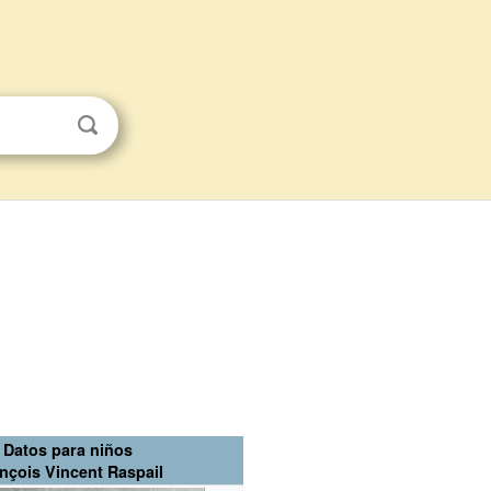
Datos para niños
nçois Vincent Raspail