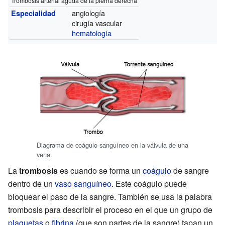
Trombosis arterial aguda de la pierna derecha
angiología
Especialidad
cirugía vascular
hematología
Diagrama de coágulo sanguíneo en la válvula de una
vena.
La
trombosis
es cuando se forma un
coágulo
de sangre
dentro de un
vaso sanguíneo
. Este coágulo puede
bloquear el paso de la sangre. También se usa la palabra
trombosis para describir el proceso en el que un grupo de
plaquetas
o
fibrina
(que son partes de la sangre) tapan un