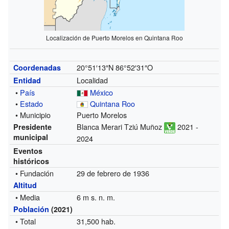
Localización de Puerto Morelos en Quintana Roo
20°51′13″N
86°52′31″O
Coordenadas
Localidad
Entidad
•
País
México
•
Estado
Quintana Roo
• Municipio
Puerto Morelos
Blanca Merari Tziú Muñoz
2021 -
Presidente
municipal
2024
Eventos
históricos
• Fundación
29 de febrero de 1936
Altitud
• Media
6 m s. n. m.
Población
(2021)
• Total
31,500 hab.