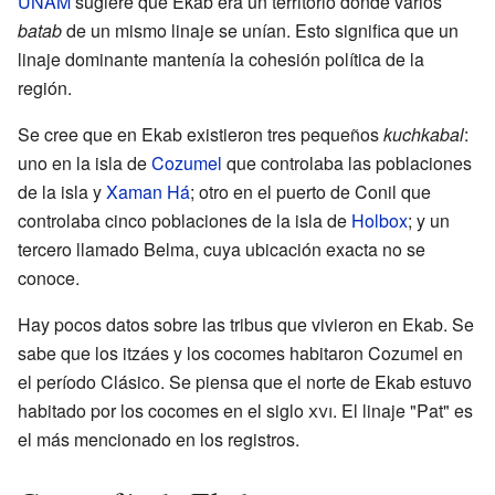
UNAM
sugiere que Ekab era un territorio donde varios
batab
de un mismo linaje se unían. Esto significa que un
linaje dominante mantenía la cohesión política de la
región.
Se cree que en Ekab existieron tres pequeños
kuchkabal
:
uno en la isla de
Cozumel
que controlaba las poblaciones
de la isla y
Xaman Há
; otro en el puerto de Conil que
controlaba cinco poblaciones de la isla de
Holbox
; y un
tercero llamado Belma, cuya ubicación exacta no se
conoce.
Hay pocos datos sobre las tribus que vivieron en Ekab. Se
sabe que los itzáes y los cocomes habitaron Cozumel en
el período Clásico. Se piensa que el norte de Ekab estuvo
habitado por los cocomes en el siglo
xvi
. El linaje "Pat" es
el más mencionado en los registros.