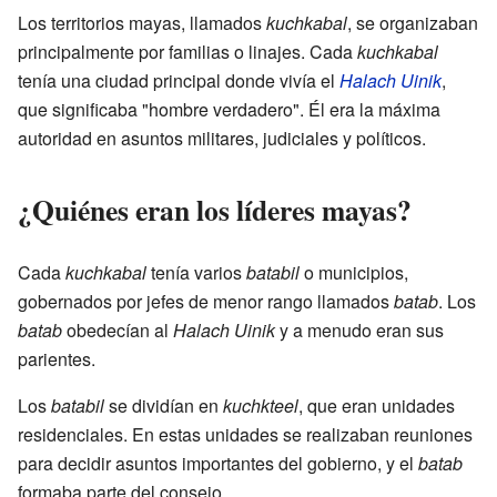
Los territorios mayas, llamados
kuchkabal
, se organizaban
principalmente por familias o linajes. Cada
kuchkabal
tenía una ciudad principal donde vivía el
Halach Uinik
,
que significaba "hombre verdadero". Él era la máxima
autoridad en asuntos militares, judiciales y políticos.
¿Quiénes eran los líderes mayas?
Cada
kuchkabal
tenía varios
batabil
o municipios,
gobernados por jefes de menor rango llamados
batab
. Los
batab
obedecían al
Halach Uinik
y a menudo eran sus
parientes.
Los
batabil
se dividían en
kuchkteel
, que eran unidades
residenciales. En estas unidades se realizaban reuniones
para decidir asuntos importantes del gobierno, y el
batab
formaba parte del consejo.