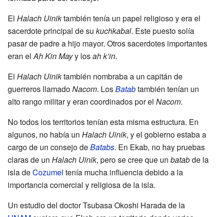
El
Halach Uinik
también tenía un papel religioso y era el
sacerdote principal de su
kuchkabal
. Este puesto solía
pasar de padre a hijo mayor. Otros sacerdotes importantes
eran el
Ah Kin May
y los
ah k’in
.
El
Halach Uinik
también nombraba a un capitán de
guerreros llamado
Nacom
. Los
Batab
también tenían un
alto rango militar y eran coordinados por el
Nacom
.
No todos los territorios tenían esta misma estructura. En
algunos, no había un
Halach Uinik
, y el gobierno estaba a
cargo de un consejo de
Batabs
. En Ekab, no hay pruebas
claras de un
Halach Uinik
, pero se cree que un
batab
de la
isla de
Cozumel
tenía mucha influencia debido a la
importancia comercial y religiosa de la isla.
Un estudio del doctor Tsubasa Okoshi Harada de la