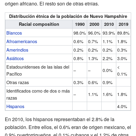
origen africano. El resto son de otras etnias.
Distribución étnica de la población de Nuevo Hampshire
Racial composition
1990
2000
2010
2019
Blancos
98.0%
96.0%
93.9%
89.8%
Afroamericanos
0.6%
0.7%
1.1%
1.8%
Amerindios
0.2%
0.2%
0.2%
0.3%
Asiáticos
0.8%
1.3%
2.2%
3.0%
Estadounidenses de las islas del
<
–
–
0.0%
Pacífico
0.1%
Otras razas
0.3%
0.6%
0.9%
Identificados como de dos o más
–
1.1%
1.6%
1.8%
razas
Hispanos
4.0%
En 2010, los hispanos representaban el 2.8% de la
población. Entre ellos, el 0.6% eran de origen mexicano, el
0.9% puertorriqueños, el 0.1% cubanos y el 1.2% de otros