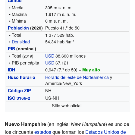
Altitud
• Media
305 m s. n. m.
• Máxima
1.917 m s. n. m.
• Mínima
0 m s. n. m.
Puesto 41.º de 50
Población
(2020)
• Total
1 377 529 hab.
•
Densidad
54,34 hab./km²
PIB
(nominal)
• Total
USD
88,600 millones
(2019)
• PIB per cápita
USD
67,121
0,947 (7.º de 50) –
IDH
Muy alto
Horario del este de Norteamérica
y
Huso horario
America/New_York
NH
Código ZIP
US-NH
ISO 3166-2
Sitio web oficial
Nuevo Hampshire
(en inglés:
New Hampshire
) es uno de
los cincuenta
estados
que forman los
Estados Unidos de