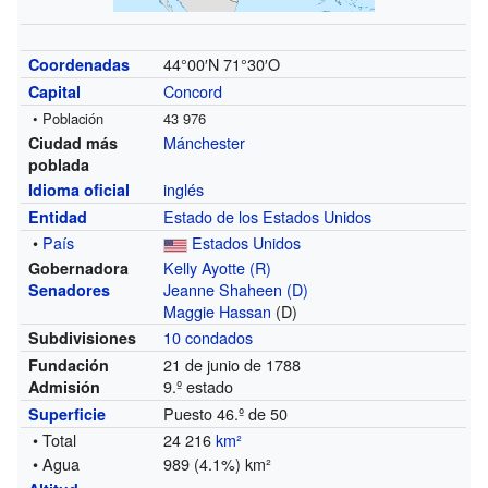
44°00′N
71°30′O
Coordenadas
Concord
Capital
• Población
43 976
Mánchester
Ciudad más
poblada
inglés
Idioma oficial
Estado de los Estados Unidos
Entidad
•
País
Estados Unidos
Kelly Ayotte
(R)
Gobernadora
Jeanne Shaheen
(D)
Senadores
Maggie Hassan
(D)
10 condados
Subdivisiones
21 de junio de 1788
Fundación
9.º estado
Admisión
Puesto 46.º de 50
Superficie
• Total
24 216
km²
• Agua
989 (4.1%) km²