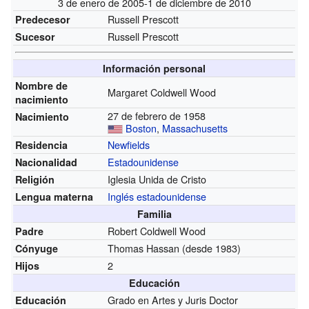
3 de enero de 2005-1 de diciembre de 2010
Russell Prescott
Predecesor
Russell Prescott
Sucesor
Información personal
Nombre de
Margaret Coldwell Wood
nacimiento
27 de febrero de 1958
Nacimiento
Boston
,
Massachusetts
Newfields
Residencia
Estadounidense
Nacionalidad
Iglesia Unida de Cristo
Religión
Inglés estadounidense
Lengua materna
Familia
Robert Coldwell Wood
Padre
Thomas Hassan
(desde 1983)
Cónyuge
2
Hijos
Educación
Grado en Artes y Juris Doctor
Educación