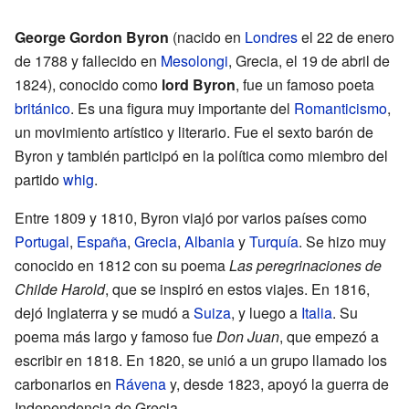
George Gordon Byron
(nacido en
Londres
el 22 de enero
de 1788 y fallecido en
Mesolongi
, Grecia, el 19 de abril de
1824), conocido como
lord Byron
, fue un famoso poeta
británico
. Es una figura muy importante del
Romanticismo
,
un movimiento artístico y literario. Fue el sexto barón de
Byron y también participó en la política como miembro del
partido
whig
.
Entre 1809 y 1810, Byron viajó por varios países como
Portugal
,
España
,
Grecia
,
Albania
y
Turquía
. Se hizo muy
conocido en 1812 con su poema
Las peregrinaciones de
Childe Harold
, que se inspiró en estos viajes. En 1816,
dejó Inglaterra y se mudó a
Suiza
, y luego a
Italia
. Su
poema más largo y famoso fue
Don Juan
, que empezó a
escribir en 1818. En 1820, se unió a un grupo llamado los
carbonarios en
Rávena
y, desde 1823, apoyó la guerra de
Independencia de Grecia.