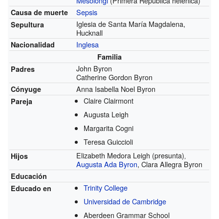
Mesolongi
(Primera República helénica)
Sepsis
Causa de muerte
Iglesia de Santa María Magdalena,
Sepultura
Hucknall
Inglesa
Nacionalidad
Familia
John Byron
Padres
Catherine Gordon Byron
Anna Isabella Noel Byron
Cónyuge
Claire Clairmont
Pareja
Augusta Leigh
Margarita Cogni
Teresa Guiccioli
Elizabeth Medora Leigh (presunta)‚
Hijos
Augusta Ada Byron
, Clara Allegra Byron
Educación
Trinity College
Educado en
Universidad de Cambridge
Aberdeen Grammar School