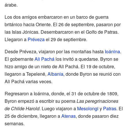
árabe.
Los dos amigos embarcaron en un barco de guerra
británico hacia Oriente. El 26 de septiembre, pasaron por
las Islas Jónicas. Desembarcaron en el Golfo de Patras.
Llegaron a
Préveza
el 29 de septiembre.
Desde Préveza, viajaron por las montañas hasta
Ioánina
.
El gobernante
Ali Pachá
los invitó a quedarse. Byron se
hizo amigo de un nieto de Ali Pachá. El 19 de octubre,
llegaron a Tepelenë,
Albania
, donde Byron se reunió con
Ali Pachá varias veces.
Regresaron a Ioánina, donde, el 31 de octubre de 1809,
Byron empezó a escribir su poema
Las peregrinaciones
de Childe Harold
. Luego viajaron a
Mesolongi
y
Patras
. El
25 de diciembre, llegaron a
Atenas
, donde pasaron diez
semanas.