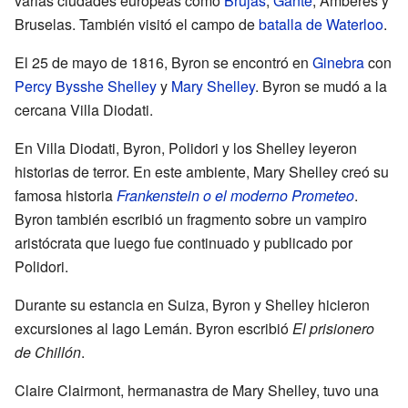
varias ciudades europeas como
Brujas
,
Gante
, Amberes y
Bruselas. También visitó el campo de
batalla de Waterloo
.
El 25 de mayo de 1816, Byron se encontró en
Ginebra
con
Percy Bysshe Shelley
y
Mary Shelley
. Byron se mudó a la
cercana Villa Diodati.
En Villa Diodati, Byron, Polidori y los Shelley leyeron
historias de terror. En este ambiente, Mary Shelley creó su
famosa historia
Frankenstein o el moderno Prometeo
.
Byron también escribió un fragmento sobre un vampiro
aristócrata que luego fue continuado y publicado por
Polidori.
Durante su estancia en Suiza, Byron y Shelley hicieron
excursiones al lago Lemán. Byron escribió
El prisionero
de Chillón
.
Claire Clairmont, hermanastra de Mary Shelley, tuvo una