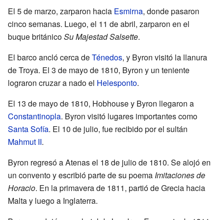
El 5 de marzo, zarparon hacia
Esmirna
, donde pasaron
cinco semanas. Luego, el 11 de abril, zarparon en el
buque británico
Su Majestad Salsette
.
El barco ancló cerca de
Ténedos
, y Byron visitó la llanura
de Troya. El 3 de mayo de 1810, Byron y un teniente
lograron cruzar a nado el
Helesponto
.
El 13 de mayo de 1810, Hobhouse y Byron llegaron a
Constantinopla
. Byron visitó lugares importantes como
Santa Sofía
. El 10 de julio, fue recibido por el sultán
Mahmut II
.
Byron regresó a Atenas el 18 de julio de 1810. Se alojó en
un convento y escribió parte de su poema
Imitaciones de
Horacio
. En la primavera de 1811, partió de Grecia hacia
Malta y luego a Inglaterra.