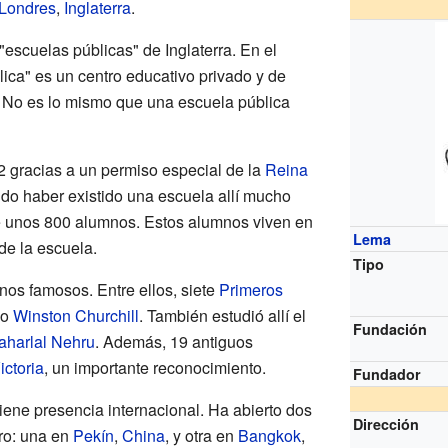
Londres
,
Inglaterra
.
escuelas públicas" de Inglaterra. En el
ica" es un centro educativo privado y de
 No es lo mismo que una escuela pública
 gracias a un permiso especial de la
Reina
do haber existido una escuela allí mucho
ne unos 800 alumnos. Estos alumnos viven en
Lema
de la escuela.
Tipo
os famosos. Entre ellos, siete
Primeros
mo
Winston Churchill
. También estudió allí el
Fundación
aharlal Nehru
. Además, 19 antiguos
ictoria
, un importante reconocimiento.
Fundador
iene presencia internacional. Ha abierto dos
Dirección
ro: una en
Pekín
,
China
, y otra en
Bangkok
,