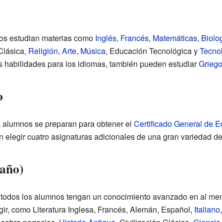
cos estudian materias como
Inglés
,
Francés
,
Matemáticas
,
Biolo
Clásica,
Religión
,
Arte
,
Música
, Educación Tecnológica y
Tecnol
as habilidades para los idiomas, también pueden estudiar
Grieg
o
s alumnos se preparan para obtener el
Certificado General de 
n elegir cuatro asignaturas adicionales de una gran variedad d
 año)
 todos los alumnos tengan un conocimiento avanzado en al meno
r, como Literatura Inglesa, Francés, Alemán, Español,
Italiano