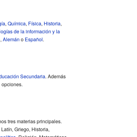
gía
,
Química
,
Física
,
Historia
,
ogías de la información y la
o
,
Alemán
o
Español
.
Educación Secundaria
. Además
e opciones.
s tres materias principales.
, Latín, Griego, Historia,