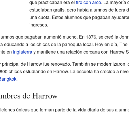
que practicaban era el
tiro con arco
. La mayoría 
estudiaban gratis, pero había alumnos de fuera 
una cuota. Estos alumnos que pagaban ayudaron
ingresos.
 alumnos que pagaban aumentó mucho. En 1876, se creó la Joh
ra educando a los chicos de la parroquia local. Hoy en día, Th
nte en
Inglaterra
y mantiene una relación cercana con Harrow S
r principal de Harrow fue renovado. También se modernizaron l
800 chicos estudiando en Harrow. La escuela ha crecido a nivel
Bangkok
.
tumbres de Harrow
iciones únicas que forman parte de la vida diaria de sus alumn