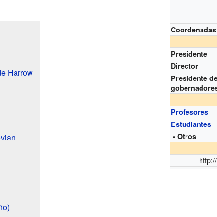
Coordenadas
Presidente
Director
de Harrow
Presidente de
gobernadore
Profesores
Estudiantes
• Otros
ovian
http:
ño)