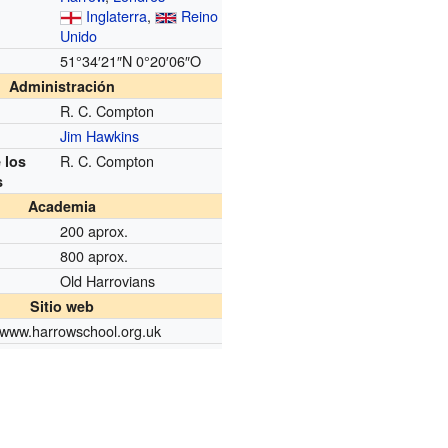
Inglaterra
,
Reino
Unido
51°34′21″N
0°20′06″O
Administración
R. C. Compton
Jim Hawkins
R. C. Compton
 los
s
Academia
200 aprox.
800 aprox.
Old Harrovians
Sitio web
//www.harrowschool.org.uk