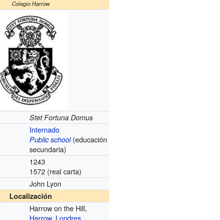
Colegio Harrow
Stet Fortuna Domus
Internado
(educación
Public school
secundaria)
1243
1572 (real carta)
John Lyon
Localización
Harrow on the Hill,
Harrow
,
Londres