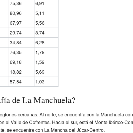
75,36
6,91
80,96
5,11
67,97
5,56
29,74
8,74
34,84
6,28
76,35
1,78
69,18
1,59
18,82
5,69
57,54
1,03
afía de La Manchuela?
regiones cercanas. Al norte, se encuentra con la Manchuela co
con el Valle de Cofrentes. Hacia el sur, está el Monte Ibérico-C
ste, se encuentra con La Mancha del Júcar-Centro.