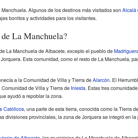
a Manchuela. Algunos de los destinos más visitados son
Alcalá 
jes bonitos y actividades para los visitantes.
ia de La Manchuela?
 de La Manchuela de Albacete, excepto el pueblo de
Madriguer
 Jorquera. Esta comunidad, como el resto de La Manchuela, pas
enecía a la Comunidad de Villa y Tierra de
Alarcón
. El Herrumbl
 Comunidad de Villa y Tierra de
Iniesta
. Estas tres comunidade
que ayudó a repoblar la zona.
 Católicos
, una parte de esta tierra, conocida como la Tierra 
las divisiones provinciales, la zona de Jorquera se integró en la
vincia de Albacete
, los municipios de La Manchuela de Albacet