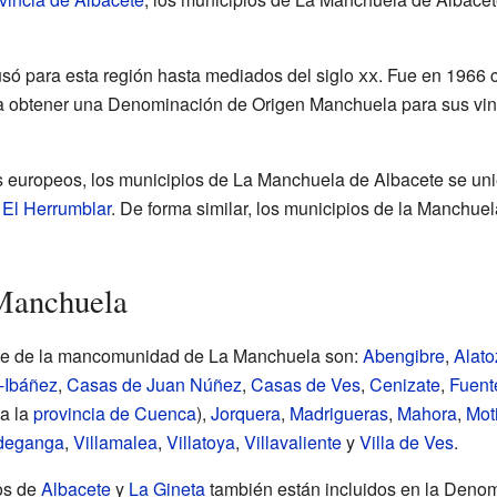
só para esta región hasta mediados del siglo
xx
. Fue en 1966
a obtener una Denominación de Origen Manchuela para sus vino
os europeos, los municipios de La Manchuela de Albacete se u
ó
El Herrumblar
. De forma similar, los municipios de la Manchu
Manchuela
rte de la mancomunidad de La Manchuela son:
Abengibre
,
Alato
-Ibáñez
,
Casas de Juan Núñez
,
Casas de Ves
,
Cenizate
,
Fuente
a la
provincia de Cuenca
),
Jorquera
,
Madrigueras
,
Mahora
,
Moti
deganga
,
Villamalea
,
Villatoya
,
Villavaliente
y
Villa de Ves
.
os de
Albacete
y
La Gineta
también están incluidos en la Deno