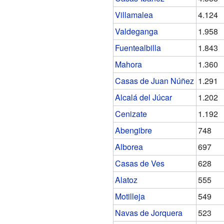
Villamalea
4.124
Valdeganga
1.958
Fuentealbilla
1.843
Mahora
1.360
Casas de Juan Núñez
1.291
Alcalá del Júcar
1.202
Cenizate
1.192
Abengibre
748
Alborea
697
Casas de Ves
628
Alatoz
555
Motilleja
549
Navas de Jorquera
523