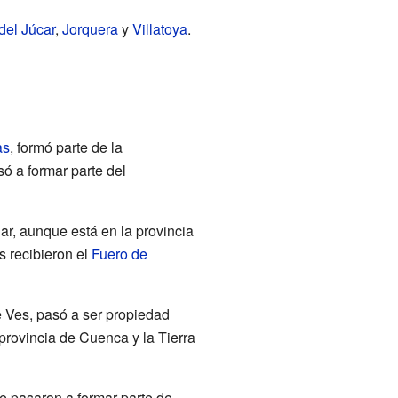
del Júcar
,
Jorquera
y
Villatoya
.
as
, formó parte de la
ó a formar parte del
ar, aunque está en la provincia
s recibieron el
Fuero de
de Ves, pasó a ser propiedad
 provincia de Cuenca y la Tierra
e pasaron a formar parte de