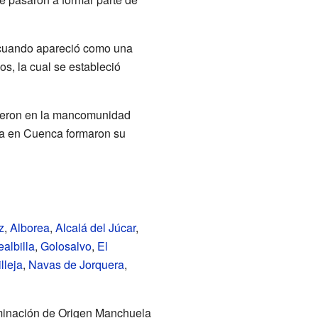
 cuando apareció como una
s, la cual se estableció
nieron en la mancomunidad
ela en Cuenca formaron su
z
,
Alborea
,
Alcalá del Júcar
,
albilla
,
Golosalvo
,
El
lleja
,
Navas de Jorquera
,
minación de Origen Manchuela