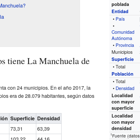
poblada
a Manchuela?
Entidad
la
•
País
•
Comunidad
Autónoma
•
Provincia
Municipios
os tiene La Manchuela de
Superficie
• Total
Población
• Total
ta con 24 municipios. En el año 2017, la
•
Densidad
ipios era de 28.079 habitantes, según datos
Localidad
con mayor
superficie
Localidad
ión
Superficie
Densidad
con mayor
73,31
63,39
densidad
1
Fuente (datos
103,22
44,16