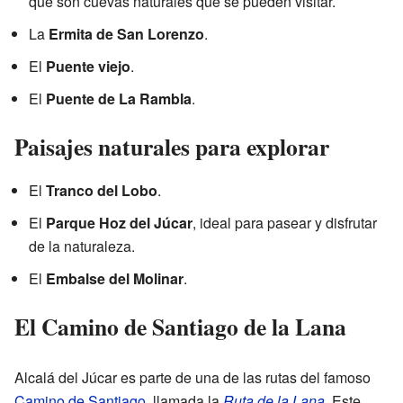
que son cuevas naturales que se pueden visitar.
La
Ermita de San Lorenzo
.
El
Puente viejo
.
El
Puente de La Rambla
.
Paisajes naturales para explorar
El
Tranco del Lobo
.
El
Parque Hoz del Júcar
, ideal para pasear y disfrutar
de la naturaleza.
El
Embalse del Molinar
.
El Camino de Santiago de la Lana
Alcalá del Júcar es parte de una de las rutas del famoso
Camino de Santiago
, llamada la
Ruta de la Lana
. Este