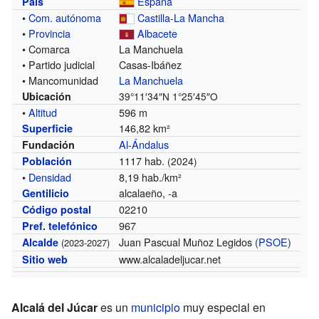
España
País
•
Com. autónoma
Castilla-La Mancha
•
Provincia
Albacete
• Comarca
La Manchuela
• Partido judicial
Casas-Ibáñez
• Mancomunidad
La Manchuela
Ubicación
39°11′34″N
1°25′45″O
•
Altitud
596 m
146,82 km²
Superficie
Al-Ándalus
Fundación
1117 hab.
Población
(2024)
•
Densidad
8,19 hab./km²
alcalaeño, -a
Gentilicio
02210
Código postal
967
Pref. telefónico
Juan Pascual Muñoz Legidos (
PSOE
)
Alcalde
(2023-2027)
www.alcaladeljucar.net
Sitio web
Alcalá del Júcar
es un
municipio
muy especial en