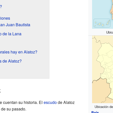
z?
ciones
San Juan Bautista
Ubic
o de la Lana
urales hay en Alatoz?
s de Alatoz?
z
 cuentan su historia. El
escudo
de Alatoz
Ubicación de
 de su pasado.
País