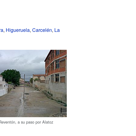
ra
,
Higueruela
,
Carcelén
,
La
Reventón, a su paso por Alatoz