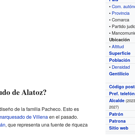
•
Com. autó
•
Provincia
• Comarca
• Partido judic
• Mancomuni
Ubicación
•
Altitud
Superficie
Población
•
Densidad
Gentilicio
Código post
cudo de Alatoz?
Pref. telefó
Alcalde
(2023
2027)
diseño de la familia Pacheco. Esto es
Patrón
marquesado de Villena
en el pasado.
Patrona
rán
, que representa una fuente de riqueza
Sitio web