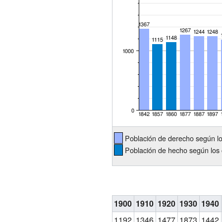
Población de derecho según l
Población de hecho según los 
1900
1910
1920
1930
1940
1192
1346
1477
1873
1442