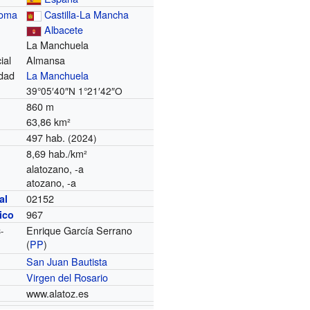
noma
Castilla-La Mancha
Albacete
La Manchuela
ial
Almansa
dad
La Manchuela
39°05′40″N
1°21′42″O
860 m
63,86 km²
497 hab.
(2024)
8,69 hab./km²
alatozano, -a
atozano, -a
02152
al
967
nico
Enrique García Serrano
-
(
PP
)
San Juan Bautista
Virgen del Rosario
www.alatoz.es