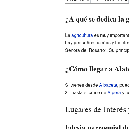
¿A qué se dedica la 
La
agricultura
es muy importante
hay pequeños huertos y fuentes
Señora del Rosario". Su princi
¿Cómo llegar a Alat
Si vienes desde
Albacete
, pue
31 hasta el cruce de
Alpera
y l
Lugares de Interés
Iglesia parroquial d