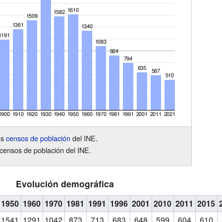
os
censos de población
del INE.
censos de población del INE.
Evolución demográfica
1950
1960
1970
1981
1991
1996
2001
2010
2011
2015
1541
1291
1042
873
713
683
648
599
604
610