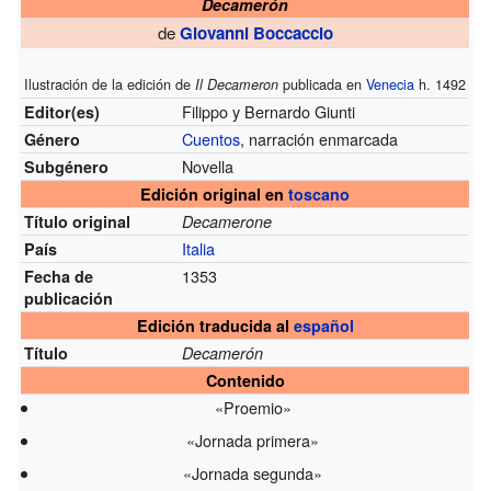
Decamerón
de
Giovanni Boccaccio
Ilustración de la edición de
publicada en
Venecia
h. 1492
Il Decameron
Filippo y Bernardo Giunti
Editor(es)
Cuentos
, narración enmarcada
Género
Novella
Subgénero
Edición original en
toscano
Título original
Decamerone
Italia
País
1353
Fecha de
publicación
Edición traducida al
español
Título
Decamerón
Contenido
«Proemio»
«Jornada primera»
«Jornada segunda»