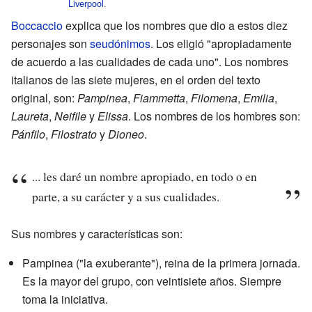
Liverpool
.
Boccaccio
explica que los nombres que dio a estos diez
personajes son
seudónimos
. Los eligió "apropiadamente
de acuerdo a las cualidades de cada uno". Los nombres
italianos de las siete mujeres, en el orden del texto
original, son:
Pampinea
,
Fiammetta
,
Filomena
,
Emilia
,
Laureta
,
Neifile
y
Elissa
. Los nombres de los hombres son:
Pánfilo
,
Filostrato
y
Dioneo
.
... les daré un nombre apropiado, en todo o en
parte, a su carácter y a sus cualidades.
Sus nombres y características son:
Pampinea ("la exuberante"), reina de la primera jornada.
Es la mayor del grupo, con veintisiete años. Siempre
toma la iniciativa.