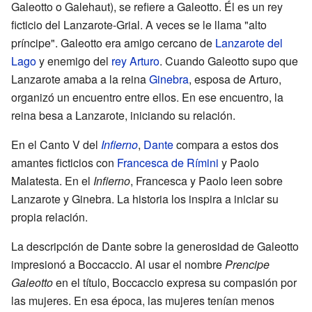
Galeotto o Galehaut), se refiere a Galeotto. Él es un rey
ficticio del Lanzarote-Grial. A veces se le llama "alto
príncipe". Galeotto era amigo cercano de
Lanzarote del
Lago
y enemigo del
rey Arturo
. Cuando Galeotto supo que
Lanzarote amaba a la reina
Ginebra
, esposa de Arturo,
organizó un encuentro entre ellos. En ese encuentro, la
reina besa a Lanzarote, iniciando su relación.
En el Canto V del
Infierno
,
Dante
compara a estos dos
amantes ficticios con
Francesca de Rímini
y Paolo
Malatesta. En el
Infierno
, Francesca y Paolo leen sobre
Lanzarote y Ginebra. La historia los inspira a iniciar su
propia relación.
La descripción de Dante sobre la generosidad de Galeotto
impresionó a Boccaccio. Al usar el nombre
Prencipe
Galeotto
en el título, Boccaccio expresa su compasión por
las mujeres. En esa época, las mujeres tenían menos