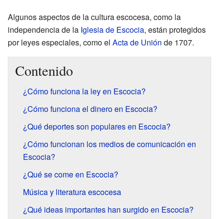
Algunos aspectos de la cultura escocesa, como la
independencia de la
Iglesia de Escocia
, están protegidos
por leyes especiales, como el
Acta de Unión
de 1707.
Contenido
¿Cómo funciona la ley en Escocia?
¿Cómo funciona el dinero en Escocia?
¿Qué deportes son populares en Escocia?
¿Cómo funcionan los medios de comunicación en
Escocia?
¿Qué se come en Escocia?
Música y literatura escocesa
¿Qué ideas importantes han surgido en Escocia?