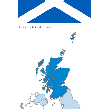
Bandera oficial de Escocia.