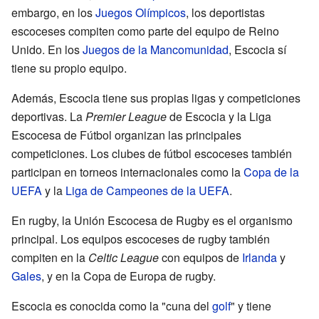
embargo, en los
Juegos Olímpicos
, los deportistas
escoceses compiten como parte del equipo de Reino
Unido. En los
Juegos de la Mancomunidad
, Escocia sí
tiene su propio equipo.
Además, Escocia tiene sus propias ligas y competiciones
deportivas. La
Premier League
de Escocia y la Liga
Escocesa de Fútbol organizan las principales
competiciones. Los clubes de fútbol escoceses también
participan en torneos internacionales como la
Copa de la
UEFA
y la
Liga de Campeones de la UEFA
.
En rugby, la Unión Escocesa de Rugby es el organismo
principal. Los equipos escoceses de rugby también
compiten en la
Celtic League
con equipos de
Irlanda
y
Gales
, y en la Copa de Europa de rugby.
Escocia es conocida como la "cuna del
golf
" y tiene