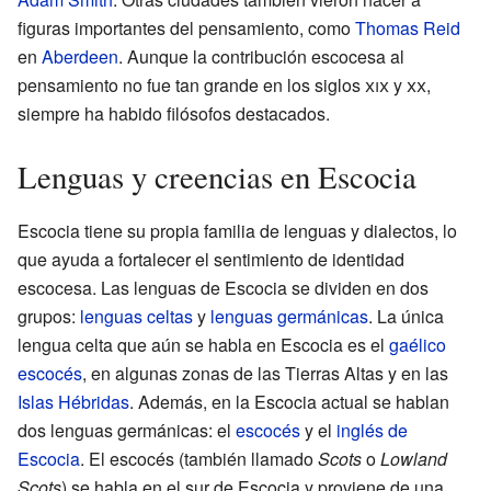
figuras importantes del pensamiento, como
Thomas Reid
en
Aberdeen
. Aunque la contribución escocesa al
pensamiento no fue tan grande en los siglos
xix
y
xx
,
siempre ha habido filósofos destacados.
Lenguas y creencias en Escocia
Escocia tiene su propia familia de lenguas y dialectos, lo
que ayuda a fortalecer el sentimiento de identidad
escocesa. Las lenguas de Escocia se dividen en dos
grupos:
lenguas celtas
y
lenguas germánicas
. La única
lengua celta que aún se habla en Escocia es el
gaélico
escocés
, en algunas zonas de las Tierras Altas y en las
Islas Hébridas
. Además, en la Escocia actual se hablan
dos lenguas germánicas: el
escocés
y el
inglés de
Escocia
. El escocés (también llamado
Scots
o
Lowland
Scots
) se habla en el sur de Escocia y proviene de una