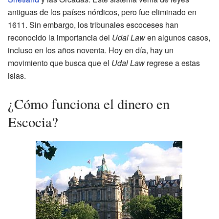
antiguas de los países nórdicos, pero fue eliminado en
1611. Sin embargo, los tribunales escoceses han
reconocido la importancia del
Udal Law
en algunos casos,
incluso en los años noventa. Hoy en día, hay un
movimiento que busca que el
Udal Law
regrese a estas
islas.
¿Cómo funciona el dinero en
Escocia?