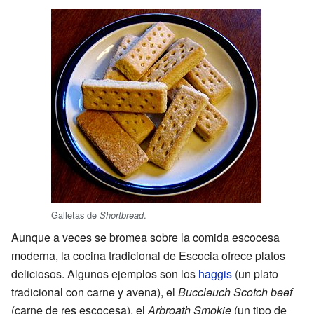
Galletas de
.
Shortbread
Aunque a veces se bromea sobre la comida escocesa
moderna, la cocina tradicional de Escocia ofrece platos
deliciosos. Algunos ejemplos son los
haggis
(un plato
tradicional con carne y avena), el
Buccleuch Scotch beef
(carne de res escocesa), el
Arbroath Smokie
(un tipo de