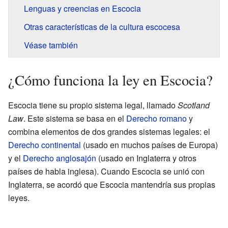
Lenguas y creencias en Escocia
Otras características de la cultura escocesa
Véase también
¿Cómo funciona la ley en Escocia?
Escocia tiene su propio sistema legal, llamado
Scotland
Law
. Este sistema se basa en el
Derecho romano
y
combina elementos de dos grandes sistemas legales: el
Derecho continental
(usado en muchos países de Europa)
y el
Derecho anglosajón
(usado en Inglaterra y otros
países de habla inglesa). Cuando Escocia se unió con
Inglaterra, se acordó que Escocia mantendría sus propias
leyes.