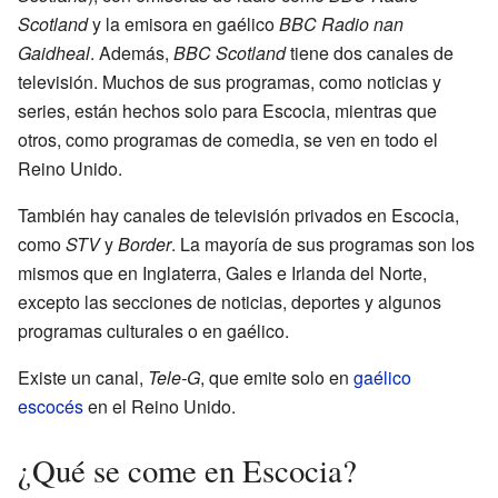
Scotland
y la emisora en gaélico
BBC Radio nan
Gaidheal
. Además,
BBC Scotland
tiene dos canales de
televisión. Muchos de sus programas, como noticias y
series, están hechos solo para Escocia, mientras que
otros, como programas de comedia, se ven en todo el
Reino Unido.
También hay canales de televisión privados en Escocia,
como
STV
y
Border
. La mayoría de sus programas son los
mismos que en Inglaterra, Gales e Irlanda del Norte,
excepto las secciones de noticias, deportes y algunos
programas culturales o en gaélico.
Existe un canal,
Tele-G
, que emite solo en
gaélico
escocés
en el Reino Unido.
¿Qué se come en Escocia?