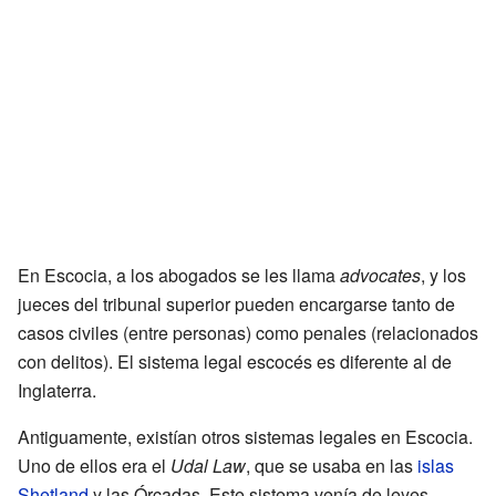
En Escocia, a los abogados se les llama
advocates
, y los
jueces del tribunal superior pueden encargarse tanto de
casos civiles (entre personas) como penales (relacionados
con delitos). El sistema legal escocés es diferente al de
Inglaterra.
Antiguamente, existían otros sistemas legales en Escocia.
Uno de ellos era el
Udal Law
, que se usaba en las
islas
Shetland
y las Órcadas. Este sistema venía de leyes