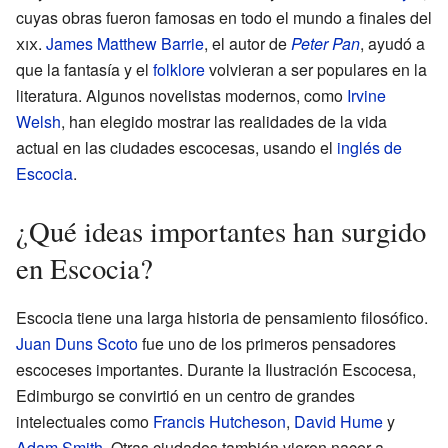
cuyas obras fueron famosas en todo el mundo a finales del
xix
.
James Matthew Barrie
, el autor de
Peter Pan
, ayudó a
que la fantasía y el
folklore
volvieran a ser populares en la
literatura. Algunos novelistas modernos, como
Irvine
Welsh
, han elegido mostrar las realidades de la vida
actual en las ciudades escocesas, usando el
inglés de
Escocia
.
¿Qué ideas importantes han surgido
en Escocia?
Escocia tiene una larga historia de pensamiento filosófico.
Juan Duns Scoto
fue uno de los primeros pensadores
escoceses importantes. Durante la Ilustración Escocesa,
Edimburgo se convirtió en un centro de grandes
intelectuales como
Francis Hutcheson
,
David Hume
y
Adam Smith
. Otras ciudades también vieron nacer a