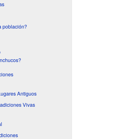
as
a población?
e
onchucos?
ciones
 Lugares Antiguos
radiciones Vivas
l
diciones