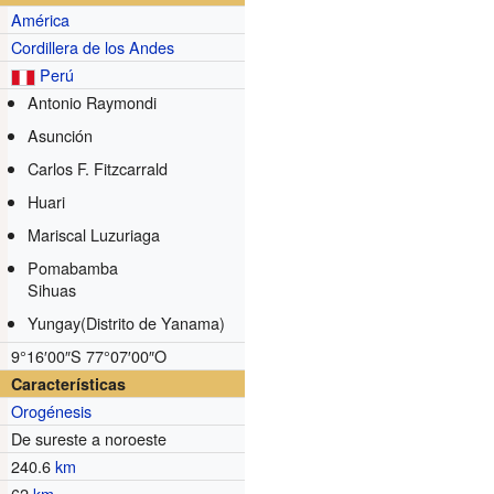
América
Cordillera de los Andes
Perú
Antonio Raymondi
Asunción
Carlos F. Fitzcarrald
Huari
Mariscal Luzuriaga
Pomabamba
Sihuas
Yungay(Distrito de Yanama)
9°16′00″S
77°07′00″O
Características
Orogénesis
De sureste a noroeste
240.6
km
62
km