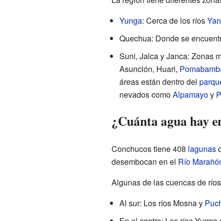
Yunga
: Cerca de los ríos
Ya
Quechua: Donde se encuentra
Suni, Jalca y Janca: Zonas m
Asunción, Huari,
Pomabamb
áreas están dentro del
parqu
nevados como
Alpamayo
y
P
¿Cuánta agua hay e
Conchucos tiene 408
lagunas
q
desembocan en el
Río Marañó
Algunas de las cuencas de ríos
Al sur: Los ríos Mosna y
Puc
En el centro: Los ríos Yurm