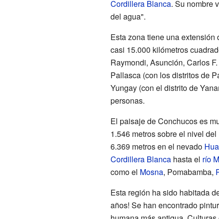
Cordillera Blanca
. Su nombre vi
del agua".
Esta zona tiene una extensión 
casi 15.000 kilómetros cuadrad
Raymondi, Asunción, Carlos F. F
Pallasca (con los distritos d
Yungay (con el distrito de Yana
personas.
El paisaje de Conchucos es muy
1.546 metros sobre el nivel de
6.369 metros en el nevado
Hua
Cordillera Blanca
hasta el
río 
como el
Mosna
, Pomabamba,
Esta región ha sido habitada 
años! Se han encontrado pintur
humana más antigua. Culturas