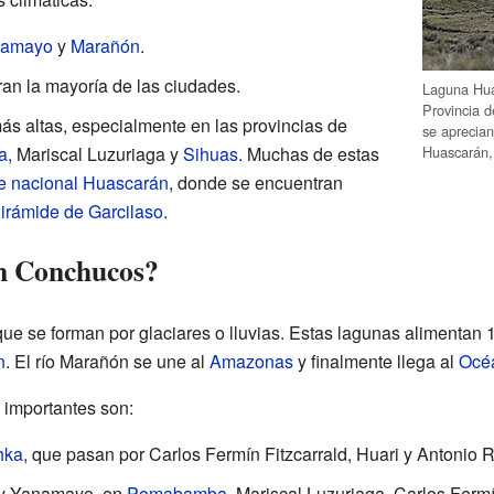
namayo
y
Marañón
.
n la mayoría de las ciudades.
Laguna Hua
Provincia d
ás altas, especialmente en las provincias de
se aprecia
Huascarán,
a
, Mariscal Luzuriaga y
Sihuas
. Muchas de estas
e nacional Huascarán
, donde se encuentran
irámide de Garcilaso
.
n Conchucos?
ue se forman por glaciares o lluvias. Estas lagunas alimentan 1
n
. El río Marañón se une al
Amazonas
y finalmente llega al
Océa
 importantes son:
hka
, que pasan por Carlos Fermín Fitzcarrald, Huari y Antonio 
a y Yanamayo, en
Pomabamba
, Mariscal Luzuriaga, Carlos Fermí