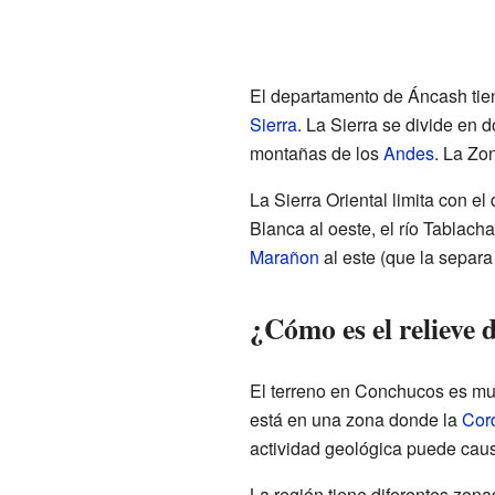
El departamento de Áncash tien
Sierra
. La Sierra se divide en d
montañas de los
Andes
. La Zo
La Sierra Oriental limita con e
Blanca al oeste, el río Tablach
Marañon
al este (que la separ
¿Cómo es el relieve
El terreno en Conchucos es mu
está en una zona donde la
Cord
actividad geológica puede caus
La región tiene diferentes zona