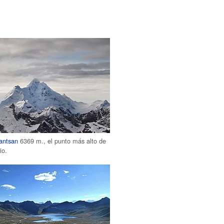
antsan
6369 m., el punto más alto de
io.