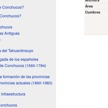
Anchura
Área
de Conchucos?
Cumbres
 Conchucos?
nchucos
as Antiguas
n
a del Tahuantinsuyo
egada de los españoles
 de Conchucos (1560-1784)
 formación de las provincias
rovincias actuales (1860-1983)
infraestructura
 Conchucos