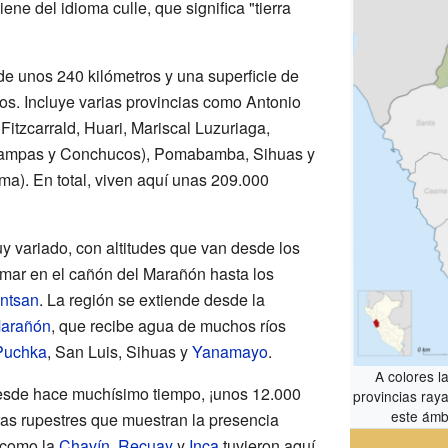
ene del idioma culle, que significa "tierra
de unos 240 kilómetros y una superficie de
os. Incluye varias provincias como Antonio
itzcarrald, Huari, Mariscal Luzuriaga,
e Pampas y Conchucos), Pomabamba, Sihuas y
ma). En total, viven aquí unas 209.000
 variado, con altitudes que van desde los
l mar en el cañón del Marañón hasta los
ntsan
. La región se extiende desde la
Marañón
, que recibe agua de muchos ríos
Puchka
, San Luis, Sihuas y
Yanamayo
.
A colores l
desde hace muchísimo tiempo, ¡unos 12.000
provincias ray
este ámbi
as rupestres que muestran la presencia
 como la
Chavín
,
Recuay
y
Inca
tuvieron aquí