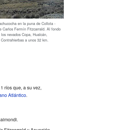
chucocha en la puna de Collota -
e Carlos Fermín Fitzcarrald. Al fondo
n los nevados Copa, Hualcán,
 Contrahierbas a unos 32 km.
1 ríos que, a su vez,
no Atlántico
.
Raimondi.
n Fitzcarrald y Asunción.