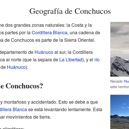
Geografía de Conchucos
e dos grandes zonas naturales: la Costa y la
os partes por la
Cordillera Blanca
, una cadena de
na de Conchucos es parte de la Sierra Oriental.
l departamento de
Huánuco
al sur, la Cordillera
aca al norte (que la separa de
La Libertad
), y el
río
a de
Huánuco
).
Nevado
Hu
 de Conchucos?
este territor
y montañoso y accidentado. Esto se debe a que
illera Blanca
se está levantando lentamente. Esta
ar movimientos de tierra.
s climáticas: