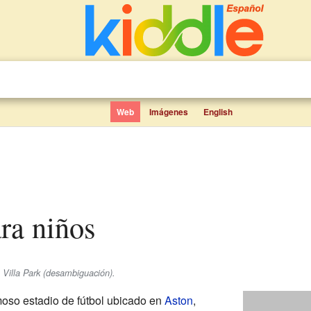
Web
Imágenes
English
ara niños
 Villa Park (desambiguación).
oso estadio de fútbol ubicado en
Aston
,