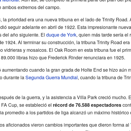
en ambos extremos del campo.
 la prioridad era una nueva tribuna en el lado de Trinity Road.
idió seguir adelante en abril de 1922. Esta impresionante nueva
es del año siguiente. El
duque de York
, quien más tarde sería el 
de 1924. Al terminar su construcción, la tribuna Trinity Road e
o vidrieras y mosaicos. El Oak Room en esta tribuna fue el pri
de 89.000 libras hizo que Frederick Rinder renunciara en 1925.
ó aumentando cuando la gran grada de Holte End se hizo aún m
o durante la
Segunda Guerra Mundial
, cuando la tribuna de Tr
espués de la guerra, y la asistencia a Villa Park creció mucho.
a FA Cup, se estableció el
récord de 76.588 espectadores
cont
ia promedio a los partidos de liga alcanzó un máximo histórico
los aficionados vieron cambios importantes que dieron forma al 