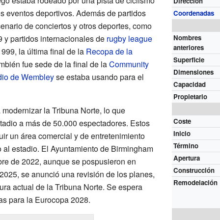
go estaba rodeado por una pista de ciclismo
Dirección
os eventos deportivos. Además de partidos
Coordenadas
scenario de conciertos y otros deportes, como
y partidos internacionales de
rugby league
Nombres
anteriores
99, la última final de la
Recopa de la
Superficie
mbién fue sede de la final de la
Community
Dimensiones
dio de Wembley
se estaba usando para el
Capacidad
Propietario
a modernizar la Tribuna Norte, lo que
Coste
stadio a más de 50.000 espectadores. Estos
Inicio
uir un área comercial y de entretenimiento
Término
 al estadio. El Ayuntamiento de Birmingham
Apertura
bre de 2022, aunque se pospusieron en
Construcción
2025, se anunció una revisión de los planes,
Remodelación
tura actual de la Tribuna Norte. Se espera
tas para la Eurocopa 2028.