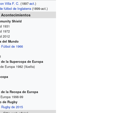
on Villa F. C.
(1897-
act.
)
e fútbol de Inglaterra
(1899-act.)
Acontecimientos
munity Shield
ld 1931
ld 1972
ld 2012
a del Mundo
 Fútbol de 1966
1
al de la Supercopa de Europa
 de Europa 1982 (Vuelta)
ocopa
l de la Recopa de Europa
 Europa 1998-99
o de Rugby
e Rugby de 2015