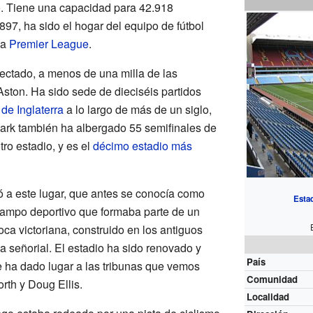
o
. Tiene una capacidad para 42.918
97, ha sido el hogar del equipo de fútbol
la
Premier League
.
ectado, a menos de una milla de las
Aston. Ha sido sede de dieciséis partidos
de Inglaterra
a lo largo de más de un siglo,
ark también ha albergado 55 semifinales de
tro estadio, y es el
décimo estadio más
ó a este lugar, que antes se conocía como
Estad
ampo deportivo que formaba parte de un
ca victoriana, construido en los antiguos
a señorial. El estadio ha sido renovado y
País
 ha dado lugar a las tribunas que vemos
Comunidad
rth y Doug Ellis.
Localidad