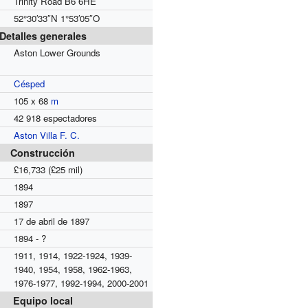
Trinity Road B6 6HE
52°30′33″N
1°53′05″O
Detalles generales
Aston Lower Grounds
Césped
105 x 68
m
42 918
espectadores
Aston Villa F. C.
Construcción
£16,733 (£25 mil)
1894
1897
17 de abril de 1897
1894 - ?
1911, 1914, 1922-1924, 1939-
1940, 1954, 1958, 1962-1963,
1976-1977, 1992-1994, 2000-2001
Equipo local