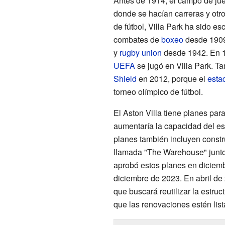
Antes de 1914, el campo de jue
donde se hacían carreras y otr
de fútbol, Villa Park ha sido e
combates de
boxeo
desde 1909 
y
rugby union
desde 1942. En 19
UEFA
se jugó en Villa Park. Ta
Shield
en 2012, porque el
esta
torneo olímpico de fútbol.
El Aston Villa tiene planes par
aumentaría la capacidad del e
planes también incluyen constr
llamada "The Warehouse" junto
aprobó estos planes en diciem
diciembre de 2023. En abril de 
que buscará reutilizar la estruc
que las renovaciones estén lis