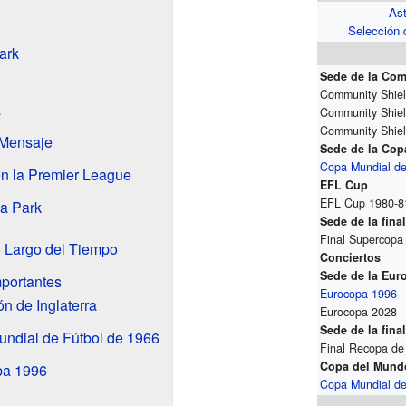
Ast
Selección d
Park
Sede de la Com
Community Shie
a
Community Shie
Community Shie
 Mensaje
Sede de la Cop
Copa Mundial de
en la Premier League
EFL Cup
EFL Cup 1980-8
la Park
Sede de la fin
Final Supercopa
o Largo del Tiempo
Conciertos
Sede de la Eur
mportantes
Eurocopa 1996
ón de Inglaterra
Eurocopa 2028
Sede de la fina
undial de Fútbol de 1966
Final Recopa de
Copa del Mund
pa 1996
Copa Mundial d