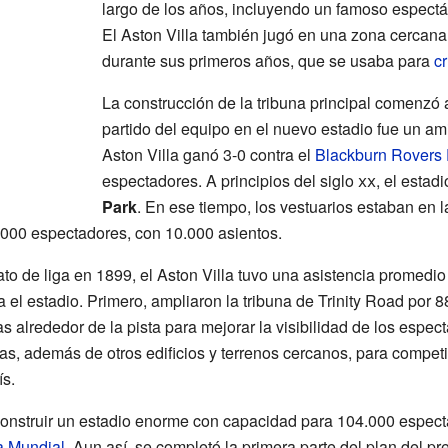
largo de los años, incluyendo un famoso espectá
El Aston Villa también jugó en una zona cerca
durante sus primeros años, que se usaba para
cr
La construcción de la tribuna principal comenzó a
partido del equipo en el nuevo estadio fue un ami
Aston Villa ganó 3-0 contra el
Blackburn Rovers 
espectadores. A principios del siglo
xx
, el esta
Park
. En ese tiempo, los vestuarios estaban en l
.000 espectadores, con 10.000 asientos.
 de liga en 1899, el Aston Villa tuvo una asistencia promedio
a el estadio. Primero, ampliaron la tribuna de Trinity Road por 8
s alrededor de la pista para mejorar la visibilidad de los espec
ras, además de otros edificios y terrenos cercanos, para compet
ís.
onstruir un estadio enorme con capacidad para 104.000 espect
a Mundial
. Aun así, se completó la primera parte del plan del pr