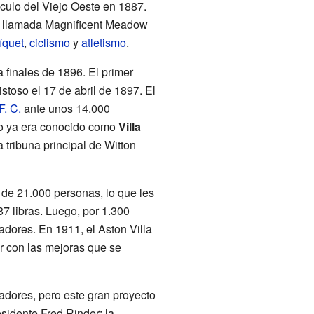
culo del Viejo Oeste en 1887.
na llamada Magnificent Meadow
íquet
,
ciclismo
y
atletismo
.
 finales de 1896. El primer
stoso el 17 de abril de 1897. El
F. C.
ante unos 14.000
dio ya era conocido como
Villa
a tribuna principal de Witton
 de 21.000 personas, lo que les
87 libras. Luego, por 1.300
tadores. En 1911, el Aston Villa
ir con las mejoras que se
adores, pero este gran proyecto
esidente Fred Rinder: la