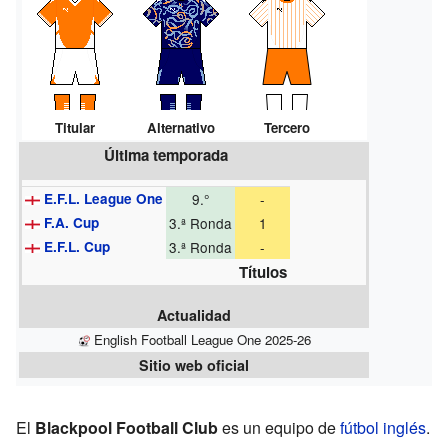
Titular
Alternativo
Tercero
Última temporada
E.F.L. League One
9.°
-
F.A. Cup
3.ª Ronda
1
E.F.L. Cup
3.ª Ronda
-
Títulos
Actualidad
English Football League One 2025-26
Sitio web oficial
El
Blackpool Football Club
es un equipo de
fútbol
inglés
.