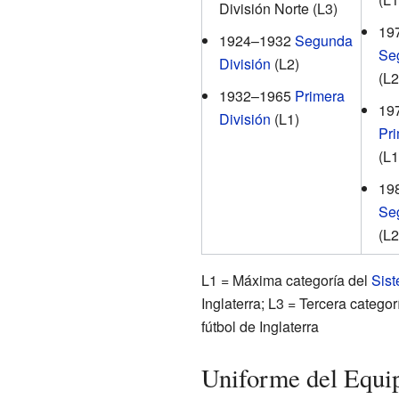
División Norte (L3)
19
1924–1932
Segunda
Se
División
(L2)
(L2
1932–1965
Primera
19
División
(L1)
Pri
(L1
19
Se
(L2
L1 = Máxima categoría del
Sist
Inglaterra; L3 = Tercera categor
fútbol de Inglaterra
Uniforme del Equi