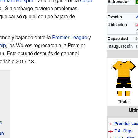
tenham Hotspur
. También ganaron la
Copa
Entrenador
. Sin embargo, tuvieron problemas
que causó que el equipo bajara de
Estadio
M
Ubicación
(
ndo y bajando entre la
Premier League
y
Capacidad
3
hip
, los Wolves regresaron a la Premier
Inauguración
1
9. Esto ocurrió después de ganar el
onship 2017-18.
Titular
Últ
e
Premier Le
F.A. Cup
ub