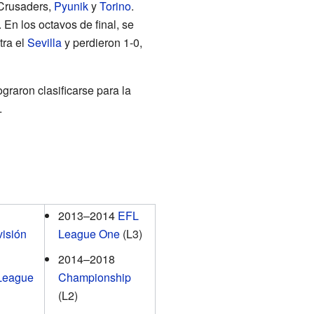
 Crusaders,
Pyunik
y
Torino
.
. En los octavos de final, se
tra el
Sevilla
y perdieron 1-0,
raron clasificarse para la
.
2013–2014
EFL
isión
League One
(L3)
2014–2018
League
Championship
(L2)