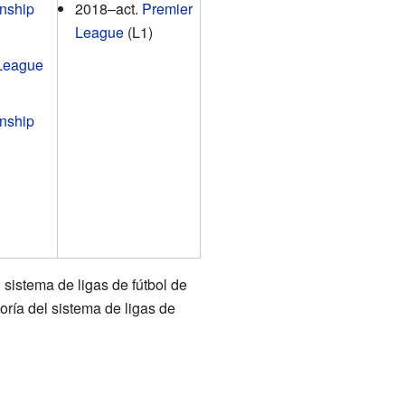
nship
2018–act.
Premier
League
(L1)
League
nship
 sistema de ligas de fútbol de
goría del sistema de ligas de