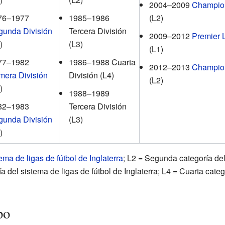
2004–2009
Champio
76–1977
1985–1986
(L2)
gunda División
Tercera División
2009–2012
Premier 
)
(L3)
(L1)
77–1982
1986–1988 Cuarta
2012–2013
Champio
mera División
División (L4)
(L2)
)
1988–1989
82–1983
Tercera División
gunda División
(L3)
)
ema de ligas de fútbol de Inglaterra
; L2 = Segunda categoría del
ía del sistema de ligas de fútbol de Inglaterra; L4 = Cuarta cate
po