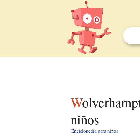
Wolverhampton Wanderers Football Club para
niños
Enciclopedia para niños