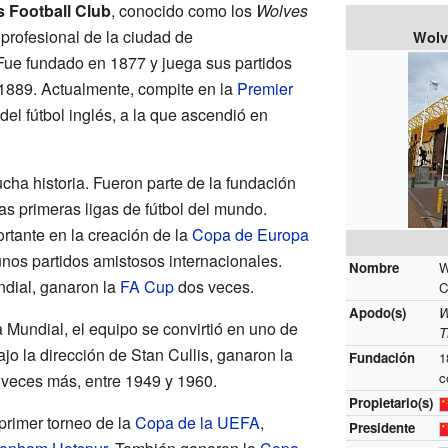
 Football Club
, conocido como los
Wolves
 profesional de la ciudad de
Wolv
 Fue fundado en 1877 y juega sus partidos
889. Actualmente, compite en la
Premier
 del fútbol inglés, a la que ascendió en
ha historia. Fueron parte de la fundación
as primeras ligas de fútbol del mundo.
rtante en la creación de la
Copa de Europa
nos partidos amistosos internacionales.
Nombre
W
ndial, ganaron la
FA Cup
dos veces.
C
Apodo(s)
W
Mundial, el equipo se convirtió en uno de
T
ajo la dirección de Stan Cullis, ganaron la
Fundación
1
s veces más, entre 1949 y 1960.
Propietario(s)
 primer torneo de la
Copa de la UEFA
,
Presidente