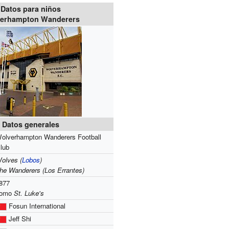
Datos para niños
erhampton Wanderers
Datos generales
olverhampton Wanderers Football
lub
olves (
Lobos
)
he Wanderers (Los Errantes)
877
como
St. Luke's
Fosun International
Jeff Shi