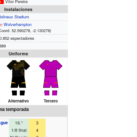
Vítor Pereira
Instalaciones
olineux Stadium
Wolverhampton
Coord.
52.590278,
-2.130278
)
0.852 espectadores
889
Uniforme
Alternativo
Tercero
ima temporada
ague
16.°
3
1/8 final
4