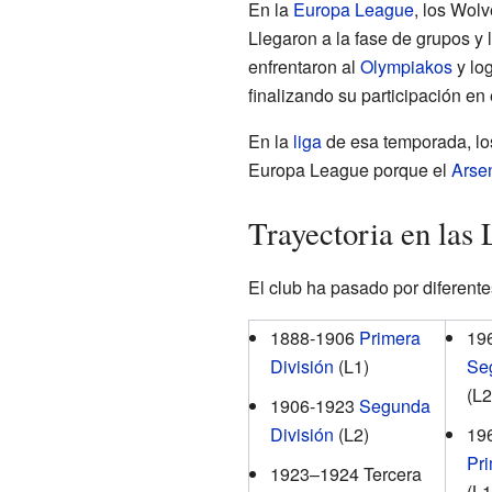
En la
Europa League
, los Wol
Llegaron a la fase de grupos y 
enfrentaron al
Olympiakos
y log
finalizando su participación en 
En la
liga
de esa temporada, los
Europa League porque el
Arse
Trayectoria en las 
El club ha pasado por diferentes
1888-1906
Primera
19
División
(L1)
Se
(L2
1906-1923
Segunda
División
(L2)
19
Pri
1923–1924 Tercera
(L1