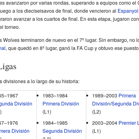
ves avanzaron por varias rondas, superando a equipos como el
luego a los dieciseisavos de final, donde vencieron al
Espanyol
raron avanzar a los cuartos de final. En esta etapa, jugaron con
el torneo.
 Wolves terminaron de nuevo en el 7º lugar. Sin embargo, no log
nal
, que quedó en 8º lugar, ganó la FA Cup y obtuvo ese puesto
Ligas
 divisiones a lo largo de su historia:
65–1967
1983–1984
1989–2003
Primera
gunda División
Primera División
División
/
Segunda Div
)
(L1)
(L2)
67–1976
1984–1985
2003–2004
Premier 
mera División
Segunda División
(L1)
)
(L2)