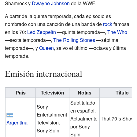
Shamrock y
Dwayne Johnson
de la WWF.
A partir de la quinta temporada, cada episodio es
nombrado con una canción de una banda de
rock
famosa
en los 70:
Led Zeppelin
—quinta temporada—,
The Who
—sexta temporada—,
The Rolling Stones
—séptima
temporada—, y
Queen
, salvo el último —octava y última
temporada.
Emisión internacional
País
Televisión
Notas
Título
Subtitulado
Sony
en español.
Entertainment
Actualmente
That 70´s Show
Argentina
Television.
por Sony
Sony Spin
Spin