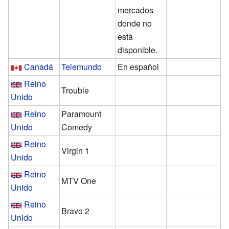
mercados
donde no
está
disponible.
Canadá
Telemundo
En español
Reino
Trouble
Unido
Reino
Paramount
Unido
Comedy
Reino
Virgin 1
Unido
Reino
MTV One
Unido
Reino
Bravo 2
Unido