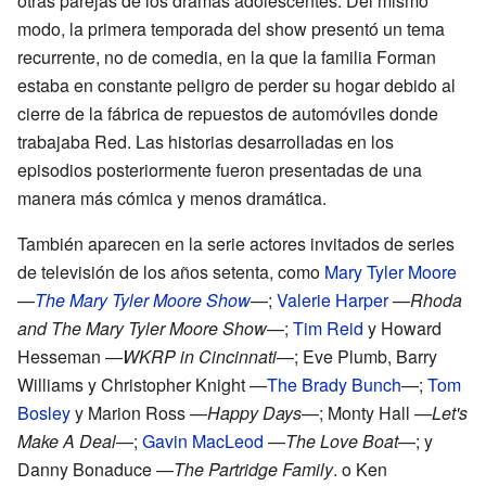
otras parejas de los dramas adolescentes. Del mismo
modo, la primera temporada del show presentó un tema
recurrente, no de comedia, en la que la familia Forman
estaba en constante peligro de perder su hogar debido al
cierre de la fábrica de repuestos de automóviles donde
trabajaba Red. Las historias desarrolladas en los
episodios posteriormente fueron presentadas de una
manera más cómica y menos dramática.
También aparecen en la serie actores invitados de series
de televisión de los años setenta, como
Mary Tyler Moore
—
The Mary Tyler Moore Show
—;
Valerie Harper
—
Rhoda
and The Mary Tyler Moore Show
—;
Tim Reid
y Howard
Hesseman —
WKRP in Cincinnati
—; Eve Plumb, Barry
Williams y Christopher Knight —
The Brady Bunch
—;
Tom
Bosley
y Marion Ross —
Happy Days
—; Monty Hall —
Let's
Make A Deal
—;
Gavin MacLeod
—
The Love Boat
—; y
Danny Bonaduce —
The Partridge Family
. o Ken