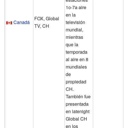
1o-7a aire
en la
FOX, Global
Canadá
televisión
TV, CH
mundial,
mientras
que la
temporada
al aire en 8
mundiales
de
propiedad
CH.
También fue
presentada
en latenight
Global CH
en los