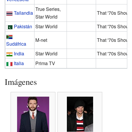
True Series,
Tailandia
That '70s Show
Star World
Pakistán
Star World
That '70s Show
M-net
That '70s Show
Sudáfrica
India
Star World
That '70s Show
Italia
Prima TV
Imágenes