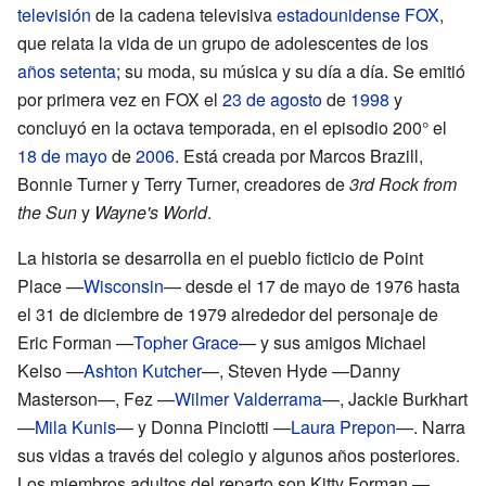
televisión
de la cadena televisiva
estadounidense
FOX
,
que relata la vida de un grupo de adolescentes de los
años setenta
; su moda, su música y su día a día. Se emitió
por primera vez en FOX el
23 de agosto
de
1998
y
concluyó en la octava temporada, en el episodio 200° el
18 de mayo
de
2006
. Está creada por Marcos Brazill,
Bonnie Turner y Terry Turner, creadores de
3rd Rock from
the Sun
y
Wayne's World
.
La historia se desarrolla en el pueblo ficticio de Point
Place —
Wisconsin
— desde el 17 de mayo de 1976 hasta
el 31 de diciembre de 1979 alrededor del personaje de
Eric Forman —
Topher Grace
— y sus amigos Michael
Kelso —
Ashton Kutcher
—, Steven Hyde —Danny
Masterson—, Fez —
Wilmer Valderrama
—, Jackie Burkhart
—
Mila Kunis
— y Donna Pinciotti —
Laura Prepon
—. Narra
sus vidas a través del colegio y algunos años posteriores.
Los miembros adultos del reparto son Kitty Forman —