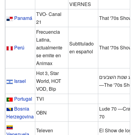
VIERNES
TVO- Canal
Panamá
That '70s Show
21
Frecuencia
Latina,
Subtitulado
Perú
actualmente
That '70s Show
en español
se emite en
Animax
Hot 3, Star
פע שנות השבעים
Israel
World, HOT
—The '70s Sho
VOD, Bip
Portugal
TVI
Bosnia
Lude 70 —Craz
OBN
Herzegovina
70
Televen
El Show de los 
Venezuela