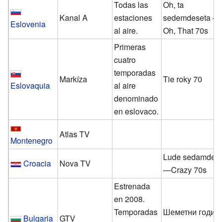
Todas las
Oh, ta
Kanal A
estaciones
sedemdeseta —
Eslovenia
al aire.
Oh, That 70s
Primeras
cuatro
temporadas
Markíza
Tie roky 70
Eslovaquia
al aire
denominado
en eslovaco.
Atlas TV
Montenegro
Lude sedamdes
Croacia
Nova TV
—Crazy 70s
Estrenada
en 2008.
Temporadas
Шеметни годин
Bulgaria
GTV