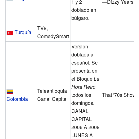
1 y 2
—Dizzy Years
doblado en
búlgaro.
TV8,
Turquía
ComedySmart
Versión
doblada al
español. Se
presenta en
el Bloque
La
Hora Retro
Teleantioquia
todos los
That '70s Show
Colombia
Canal Capital
domingos.
CANAL
CAPITAL
2006 A 2008
LUNES A