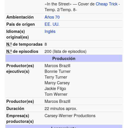
«In the Street» — Cover de
Cheap Trick
-
Temp. 2/Temp. 8-
Años 70
Ambientación
EE. UU.
País de origen
Inglés
Idioma(s)
original(es)
8
N.º
de temporadas
200
(lista de episodios)
N.º
de episodios
Producción
Marcos Brazill
Productor(es)
Bonnie Turner
ejecutivo(s)
Terry Turner
Marcy Carsey
Jackie Filgo
Tom Werner
Marcos Brazill
Productor(es)
22 minutos aprox.
Duración
Carsey-Werner Productions
Empresa(s)
productora(s)