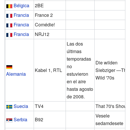
Bélgica
2BE
Francia
France 2
Francia
Comédie!
Francia
NRJ12
Las dos
últimas
temporadas
Die wilden
no
Kabel 1, RTL
Siebziger —Tho
Alemania
estuvieron
Wild '70s
en el aire
hasta agosto
de 2008.
Suecia
TV4
That 70's Show
Vesele
Serbia
B92
sedamdesete