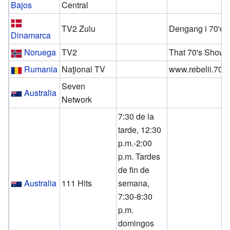
Bajos
Central
TV2 Zulu
Dengang i 70'er
Dinamarca
Noruega
TV2
That 70's Show
Rumania
Naţional TV
www.rebelii.70
Seven
Australia
Network
7:30 de la
tarde, 12:30
p.m.-2:00
p.m. Tardes
de fin de
Australia
111 Hits
semana,
7:30-8:30
p.m.
domingos