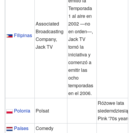
emitió la
Temporada
1 al aire en
Associated
2002 —no
Broadcasting
en orden—,
Filipinas
Company,
Jack TV
Jack TV
tomó la
iniciativa y
comenzó a
emitir las
ocho
temporadas
en el 2006.
Różowe lata
Polonia
Polsat
siedemdziesiąt
Pink '70s years
Países
Comedy