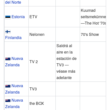
del Norte
Kuumad
Estonia
ETV
seitsmekümnen
—The Hot '70s
Nelonen
70's Show
Finlandia
Saldrá al
aire en la
Nueva
estación de
TV 2
Zelanda
TV3 —
véase más
adelante
Nueva
TV3
Zelanda
Nueva
the BOX
Zelanda