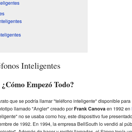
teligentes
es
nteligentes
teligentes
éfonos Inteligentes
s: ¿Cómo Empezó Todo?
rato que se podría llamar "teléfono inteligente" disponible para
otipo llamado "Angler" creado por
Frank Canova
en 1992 en
eligente" no se usaba como hoy, este dispositivo fue presentad
iembre de 1992. En 1994, la empresa BellSouth lo vendió al púb
icator
". Además de hacer y recibir llamadas, el Simon tenía u