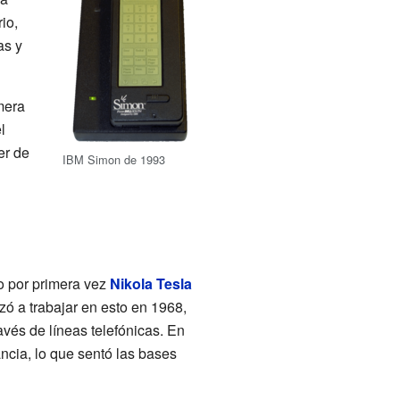
io,
as y
imera
l
er de
IBM Simon de 1993
vo por primera vez
Nikola Tesla
 a trabajar en esto en 1968,
avés de líneas telefónicas. En
ncia, lo que sentó las bases