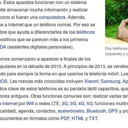
 Estos aparatos funcionan con un sistema
mite almacenar mucha información y realizar
 como si fueran una
computadora
. Además,
e a internet que un teléfono normal. Por eso se
mbre que ayuda a diferenciarlos de los
teléfonos
positivos que se parecen más a los primeros
DA
(asistentes digitales personales).
Dos teléfonos
(izquierda) y
ernos comenzaron a aparecer a finales de los
pulares en la década de 2010. A principios de 2013, se vendier
do para siempre la forma en que usamos la telefonía móvil. Lo
iOS
. Las marcas más conocidas incluyen
Xiaomi
,
Samsung
,
Ap
ica clave de estos teléfonos es su pantalla táctil capacitiva, q
onos antiguos. Otras funciones comunes son: realizar varias tare
 a
Internet
por
Wifi
o redes LTE,
2G
,
3G
,
4G
,
5G
; funciones multi
 calidad), agenda, contactos,
acelerómetro
,
Bluetooth
,
GPS
y pr
documentos en formatos como
PDF
,
HTML
y
TXT
.