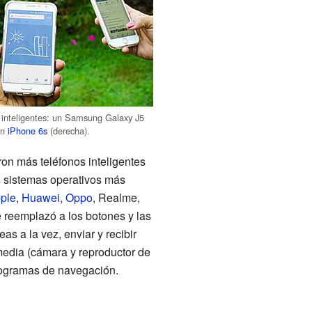
 inteligentes: un Samsung Galaxy J5
 un
iPhone 6s
(derecha).
on más teléfonos inteligentes
s sistemas operativos más
ple
,
Huawei
,
Oppo
, Realme,
ue reemplazó a los botones y las
as a la vez, enviar y recibir
media (cámara y reproductor de
ogramas de navegación.