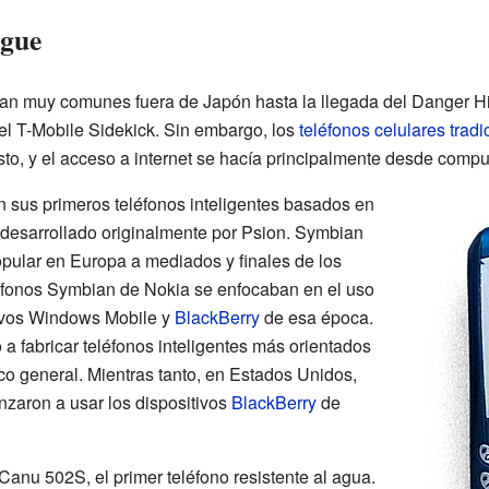
egue
eran muy comunes fuera de Japón hasta la llegada del Danger Hi
l T-Mobile Sidekick. Sin embargo, los
teléfonos celulares tradi
o, y el acceso a internet se hacía principalmente desde compu
n sus primeros teléfonos inteligentes basados en
 desarrollado originalmente por Psion. Symbian
opular en Europa a mediados y finales de los
eléfonos Symbian de Nokia se enfocaban en el uso
tivos Windows Mobile y
BlackBerry
de esa época.
a fabricar teléfonos inteligentes más orientados
ico general. Mientras tanto, en Estados Unidos,
zaron a usar los dispositivos
BlackBerry
de
Canu 502S, el primer teléfono resistente al agua.