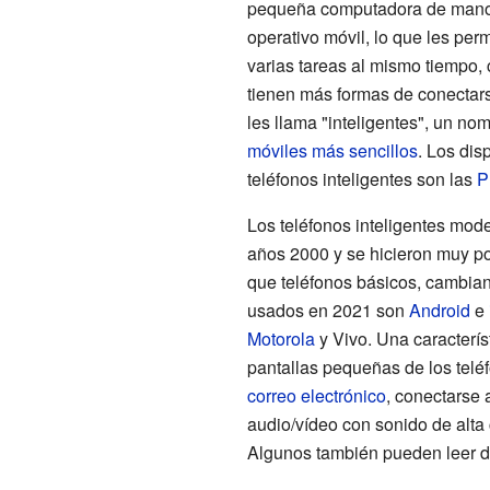
pequeña computadora de mano.
operativo móvil, lo que les per
varias tareas al mismo tiempo,
tienen más formas de conectars
les llama "inteligentes", un no
móviles más sencillos
. Los dis
teléfonos inteligentes son las
P
Los teléfonos inteligentes mod
años 2000 y se hicieron muy po
que teléfonos básicos, cambian
usados en 2021 son
Android
e
Motorola
y Vivo. Una característ
pantallas pequeñas de los teléf
correo electrónico
, conectarse
audio/vídeo con sonido de alta
Algunos también pueden leer 