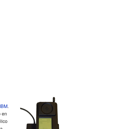
IBM
.
o en
lico
na