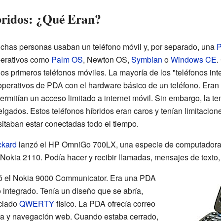
bridos: ¿Qué Eran?
chas personas usaban un teléfono móvil y, por separado, una
perativos como
Palm OS
, Newton OS,
Symbian
o
Windows CE
.
os primeros teléfonos móviles. La mayoría de los "teléfonos in
perativos de PDA con el hardware básico de un teléfono. Eran
rmitían un acceso limitado a internet móvil. Sin embargo, la te
gados. Estos teléfonos híbridos eran caros y tenían limitacione
taban estar conectadas todo el tiempo.
ckard
lanzó el HP OmniGo 700LX, una especie de computadora 
okia 2110. Podía hacer y recibir llamadas, mensajes de texto, 
ó el Nokia 9000 Communicator. Era una PDA
o integrado. Tenía un diseño que se abría,
eclado
QWERTY
físico. La PDA ofrecía correo
ora y navegación web. Cuando estaba cerrado,