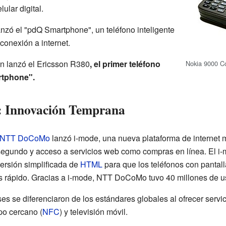
ular digital.
zó el "pdQ Smartphone", un teléfono inteligente
onexión a internet.
n lanzó el Ericsson R380
, el primer teléfono
Nokia 9000 C
rtphone".
s: Innovación Temprana
NTT DoCoMo
lanzó i-mode, una nueva plataforma de internet m
r segundo y acceso a servicios web como compras en línea. El 
rsión simplificada de
HTML
para que los teléfonos con pantal
s rápido. Gracias a i-mode, NTT DoCoMo tuvo 40 millones de us
ses se diferenciaron de los estándares globales al ofrecer ser
o cercano (
NFC
) y televisión móvil.