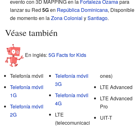
evento con 3D MAPPING en la
Fortaleza Ozama
para
lanzar su Red
5G
en
República Dominicana
, Disponible
de momento en la
Zona Colonial
y
Santiago
.
Véase también
En inglés:
5G Facts for Kids
Telefonía móvil
Telefonía móvil
ones)
3G
Telefonía móvil
LTE Advanced
1G
Telefonía móvil
LTE Advanced
4G
Telefonía móvil
Pro
2G
LTE
UIT-T
(telecomunicaci