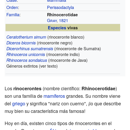
Orden
:
Perissodactyla
Familia
:
Rhinocerotidae
Gray
,
1821
Especies
vivas
(rinoceronte blanco)
Ceratotherium simum
(rinoceronte negro)
Diceros bicornis
(rinoceronte de Sumatra)
Dicerorhinus sumatrensis
(rinoceronte indio)
Rhinoceros unicornis
(rinoceronte de Java)
Rhinoceros sondaicus
Géneros extintos (ver texto)
Los
rinocerontes
(nombre científico:
Rhinocerotidae
)
son una familia de
mamíferos
grandes. Su nombre viene
del
griego
y significa "nariz con cuerno", ¡lo que describe
muy bien su característica más famosa!
Hoy en día, existen cinco tipos de rinocerontes en el