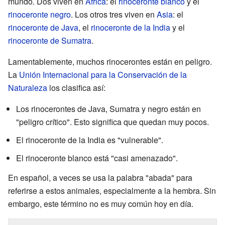
mundo. Dos viven en
África
: el
rinoceronte blanco
y el
rinoceronte negro
. Los otros tres viven en
Asia
: el
rinoceronte de Java
, el
rinoceronte de la India
y el
rinoceronte de Sumatra
.
Lamentablemente, muchos rinocerontes están en peligro.
La
Unión Internacional para la Conservación de la
Naturaleza
los clasifica así:
Los rinocerontes de Java, Sumatra y negro están en
"peligro crítico". Esto significa que quedan muy pocos.
El rinoceronte de la India es "vulnerable".
El rinoceronte blanco está "casi amenazado".
En español, a veces se usa la palabra "abada" para
referirse a estos animales, especialmente a la hembra. Sin
embargo, este término no es muy común hoy en día.