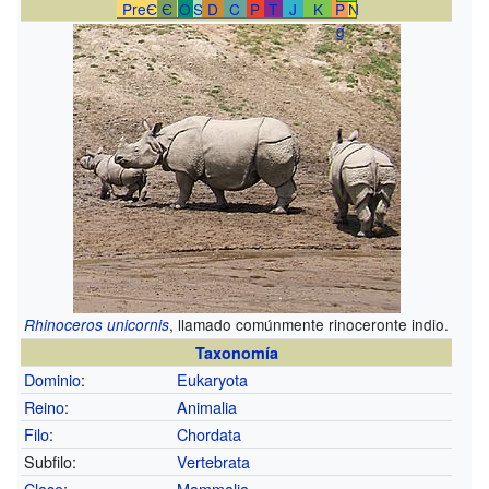
PreЄ
Є
O
S
D
C
P
T
J
K
P
N
g
, llamado comúnmente rinoceronte indio.
Rhinoceros unicornis
Taxonomía
Dominio
:
Eukaryota
Reino
:
Animalia
Filo
:
Chordata
Subfilo:
Vertebrata
Clase
:
Mammalia