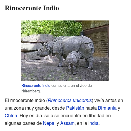
Rinoceronte Indio
Rinoceronte indio
con su cría en el Zoo de
Núremberg.
El rinoceronte indio (
Rhinoceros unicornis
) vivía antes en
una zona muy grande, desde
Pakistán
hasta
Birmania
y
China
. Hoy en día, solo se encuentra en libertad en
algunas partes de
Nepal
y
Assam
, en la
India
.