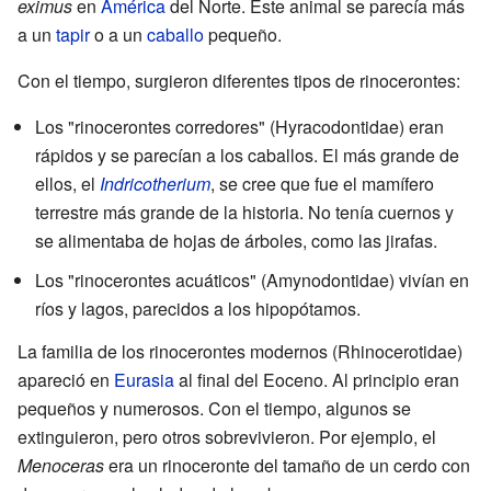
eximus
en
América
del Norte. Este animal se parecía más
a un
tapir
o a un
caballo
pequeño.
Con el tiempo, surgieron diferentes tipos de rinocerontes:
Los "rinocerontes corredores" (Hyracodontidae) eran
rápidos y se parecían a los caballos. El más grande de
ellos, el
Indricotherium
, se cree que fue el mamífero
terrestre más grande de la historia. No tenía cuernos y
se alimentaba de hojas de árboles, como las jirafas.
Los "rinocerontes acuáticos" (Amynodontidae) vivían en
ríos y lagos, parecidos a los hipopótamos.
La familia de los rinocerontes modernos (Rhinocerotidae)
apareció en
Eurasia
al final del Eoceno. Al principio eran
pequeños y numerosos. Con el tiempo, algunos se
extinguieron, pero otros sobrevivieron. Por ejemplo, el
Menoceras
era un rinoceronte del tamaño de un cerdo con