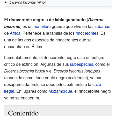
Diceros bicornis minor
El
rinoceronte negro
o
de labio ganchudo
(
Diceros
bicornis
) es un
mamífero
grande que vive en las
sabanas
de
África
. Pertenece a la familia de los
rinocerontes
. Es
una de las dos especies de rinocerontes que se
encuentran en África.
Lamentablemente, el rinoceronte negro está en peligro
crítico de extinción. Algunas de sus
subespecies
, como el
Diceros bicornis brucii
y el
Diceros bicornis longipes
(conocido como rinoceronte negro occidental), ya han
desaparecido. Esto se debe principalmente a la
caza
ilegal
. En lugares como
Mozambique
, el rinoceronte negro
ya no se encuentra.
Contenido