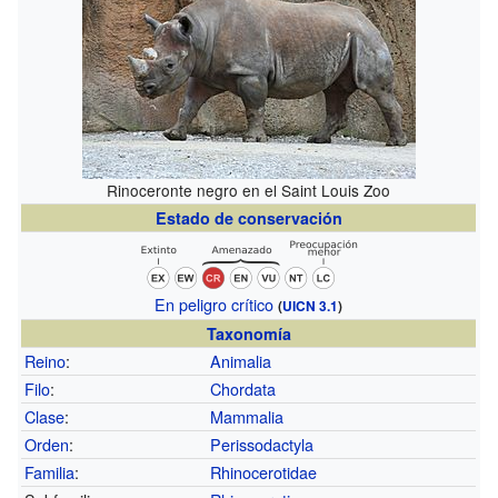
Rinoceronte negro en el Saint Louis Zoo
Estado de conservación
En peligro crítico
(
UICN 3.1
)
Taxonomía
Reino
:
Animalia
Filo
:
Chordata
Clase
:
Mammalia
Orden
:
Perissodactyla
Familia
:
Rhinocerotidae