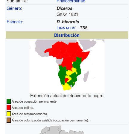
Subfamilia:
Rhinocerotinae
Género
:
Diceros
Gray, 1821
Especie
:
D. bicornis
Linnaeus
, 1758
Distribución
Extensión actual del rinoceronte negro
Área de ocupación permanente.
Área de extinto.
Área de restablecimiento.
Área de colonización asistida (ocupación permanente).