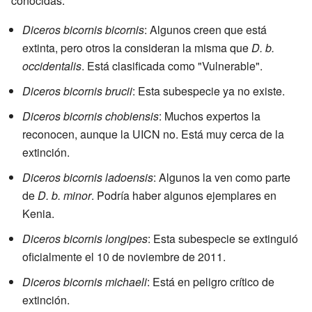
conocidas:
Diceros bicornis bicornis
: Algunos creen que está
extinta, pero otros la consideran la misma que
D. b.
occidentalis
. Está clasificada como "Vulnerable".
Diceros bicornis brucii
: Esta subespecie ya no existe.
Diceros bicornis chobiensis
: Muchos expertos la
reconocen, aunque la UICN no. Está muy cerca de la
extinción.
Diceros bicornis ladoensis
: Algunos la ven como parte
de
D. b. minor
. Podría haber algunos ejemplares en
Kenia.
Diceros bicornis longipes
: Esta subespecie se extinguió
oficialmente el 10 de noviembre de 2011.
Diceros bicornis michaeli
: Está en peligro crítico de
extinción.