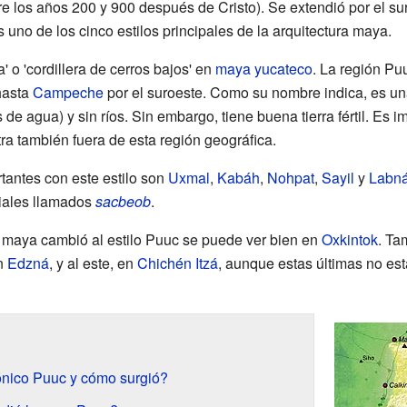
re los años 200 y 900 después de Cristo). Se extendió por el s
es uno de los cinco estilos principales de la arquitectura maya.
ra' o 'cordillera de cerros bajos' en
maya yucateco
. La región P
hasta
Campeche
por el suroeste. Como su nombre indica, es u
de agua) y sin ríos. Sin embargo, tiene buena tierra fértil. Es i
ra también fuera de esta región geográfica.
antes con este estilo son
Uxmal
,
Kabáh
,
Nohpat
,
Sayil
y
Labn
iales llamados
sacbeob
.
a maya cambió al estilo Puuc se puede ver bien en
Oxkintok
. Ta
en
Edzná
, y al este, en
Chichén Itzá
, aunque estas últimas no est
tónico Puuc y cómo surgió?