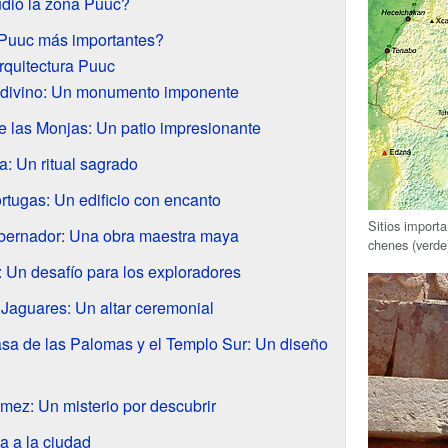
dió la zona Puuc?
 Puuc más importantes?
rquitectura Puuc
Adivino: Un monumento imponente
 las Monjas: Un patio impresionante
a: Un ritual sagrado
rtugas: Un edificio con encanto
Sitios importa
obernador: Una obra maestra maya
chenes (verde)
 Un desafío para los exploradores
 Jaguares: Un altar ceremonial
sa de las Palomas y el Templo Sur: Un diseño
imez: Un misterio por descubrir
a a la ciudad