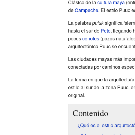
Clásico de la
cultura maya
(ent
de
Campeche
. El estilo Puuc 
La palabra
pu'uk
significa 'sier
hasta el sur de
Peto
, llegando 
pocos
cenotes
(pozos naturales 
arquitectónico Puuc se encuent
Las ciudades mayas más import
conectadas por caminos espec
La forma en que la arquitectur
estilo al sur de la zona Puuc, 
original.
Contenido
¿Qué es el estilo arquitec