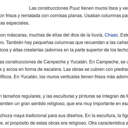
Las construcciones Puuc tienen muros lisos y ver
con frisos y rematada con cornisas planas. Usaban columnas pa
as especiales.
on máscaras, muchas de ellas del dios de la lluvia,
Chaac
. Est
ayo. También hay pequeñas columnas que recuerdan a las cañas
cos y altas cresterías (adornos en la parte superior de los techo
 las construcciones de Campeche y Yucatán. En Campeche, se 
as y arcos en forma de escalera. Las obras se cubren con piedra
íficos. En Yucatán, los muros verticales tienen frisos más ado
 tamaños regulares, y las esculturas y pinturas se integran de f
nsmiten un gran sentido religioso, que era muy importante en es
 choza maya tradicional para sus diseños. En la escultura, la fi
 el propósito de estas obras era religioso. Otra característica 