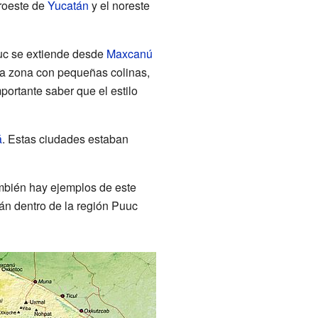
uroeste de
Yucatán
y el noreste
uuc se extiende desde
Maxcanú
na zona con pequeñas colinas,
mportante saber que el estilo
á
. Estas ciudades estaban
mbién hay ejemplos de este
án dentro de la región Puuc