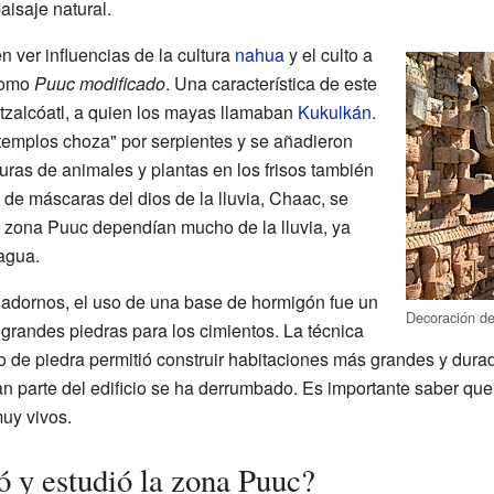
aisaje natural.
 ver influencias de la cultura
nahua
y el culto a
como
Puuc modificado
. Una característica de este
tzalcóatl, a quien los mayas llamaban
Kukulkán
.
templos choza" por serpientes y se añadieron
uras de animales y plantas en los frisos también
de máscaras del dios de la lluvia, Chaac, se
a zona Puuc dependían mucho de la lluvia, ya
agua.
adornos, el uso de una base de hormigón fue un
Decoración d
grandes piedras para los cimientos. La técnica
to de piedra permitió construir habitaciones más grandes y dura
n parte del edificio se ha derrumbado. Es importante saber que l
uy vivos.
 y estudió la zona Puuc?