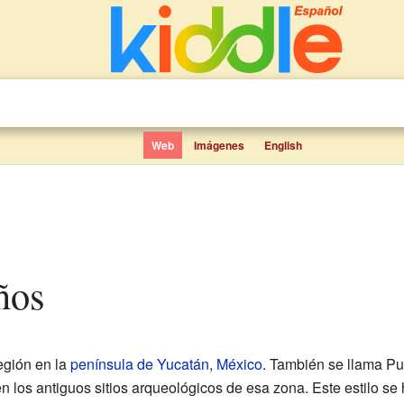
Web
Imágenes
English
ños
egión en la
península de Yucatán
,
México
. También se llama Pu
n los antiguos sitios arqueológicos de esa zona. Este estilo se 