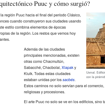
rquitectónico Puuc y cómo surgió?
a región Puuc hacia el final del período Clásico,
tonces cuando construyeron sus ciudades usando
 Este estilo combina elementos de épocas
propias de la región. Los restos que vemos hoy
antes.
Además de las ciudades
principales mencionadas, existen
otras como Chacmultún,
Sabacché, Chacbolai,
Xlapak
y
Uxmal. Edific
Kiuik. Todas estas ciudades
con la pirámid
estaban unidas por los
sacbés
.
Estos caminos no solo servían para el comercio
religiosas y procesiones.
El arte Puuc no solo se ve en los edificios, sino