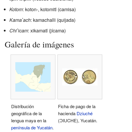
Kotom
: koton-, kotomitl (camisa)
Kamaʼach
: kamachalli (quijada)
Chiʼicam
: xikamatl (jícama)
Galería de imágenes
Distribución
Ficha de pago de la
geográfica de la
hacienda
Dziuché
lengua maya en la
(ƆIUCHE), Yucatán.
península de Yucatán
.