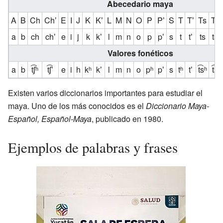
Abecedario maya
A
B
Ch
Chʼ
E
I
J
K
Kʼ
L
M
N
O
P
Pʼ
S
T
Tʼ
Ts
Tsʼ
a
b
ch
chʼ
e
i
j
k
kʼ
l
m
n
o
p
pʼ
s
t
tʼ
ts
tsʼ
Valores fonéticos
a
b
t͡ʃʰ
t͡ʃʼ
e
i
h
kʰ
kʼ
l
m
n
o
pʰ
pʼ
s
tʰ
tʼ
t͡sʰ
t͡sʼ
Existen varios diccionarios importantes para estudiar el
maya. Uno de los más conocidos es el
Diccionario Maya-
Español, Español-Maya
, publicado en 1980.
Ejemplos de palabras y frases