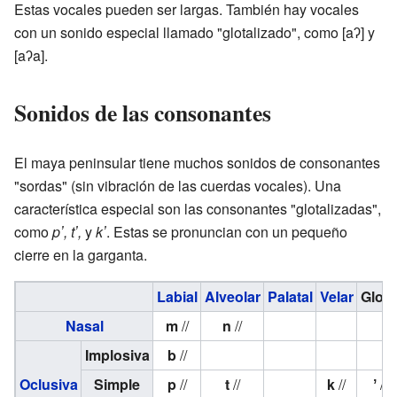
Estas vocales pueden ser largas. También hay vocales
con un sonido especial llamado "glotalizado", como [aʔ] y
[aʔa].
Sonidos de las consonantes
El maya peninsular tiene muchos sonidos de consonantes
"sordas" (sin vibración de las cuerdas vocales). Una
característica especial son las consonantes "glotalizadas",
como
pʼ, tʼ,
y
kʼ
. Estas se pronuncian con un pequeño
cierre en la garganta.
Labial
Alveolar
Palatal
Velar
Glota
Nasal
m
//
n
//
Implosiva
b
//
Oclusiva
Simple
p
//
t
//
k
//
ʼ
//