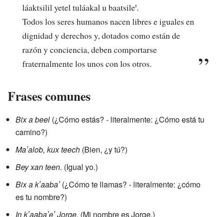
láaktsilil yetel tuláakal u baatsileꞌ.
Todos los seres humanos nacen libres e iguales en
dignidad y derechos y, dotados como están de
razón y conciencia, deben comportarse
fraternalmente los unos con los otros.
Frases comunes
Bix a beel
(¿Cómo estás? - literalmente: ¿Cómo está tu
camino?)
Maʼalob, kux teech
(Bien, ¿y tú?)
Bey xan teen.
(Igual yo.)
Bix a kʼaabaʼ
(¿Cómo te llamas? - literalmente: ¿cómo
es tu nombre?)
In kʼaabaʼeʼ Jorge.
(Mi nombre es Jorge.)