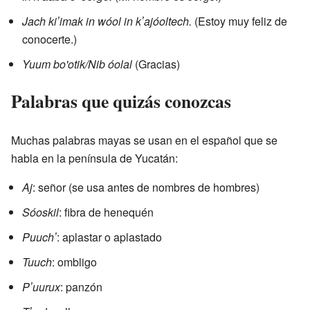
Jach kiʼimak in wóol in kʼajóoltech.
(Estoy muy feliz de
conocerte.)
Yuum bo'otik/Nib óolal
(Gracias)
Palabras que quizás conozcas
Muchas palabras mayas se usan en el español que se
habla en la península de Yucatán:
Aj
: señor (se usa antes de nombres de hombres)
Sóoskil
: fibra de henequén
Puuchʼ
: aplastar o aplastado
Tuuch
: ombligo
Pʼuurux
: panzón