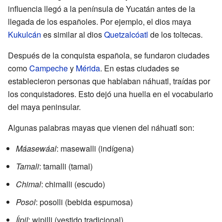
influencia llegó a la península de Yucatán antes de la
llegada de los españoles. Por ejemplo, el dios maya
Kukulcán
es similar al dios
Quetzalcóatl
de los toltecas.
Después de la conquista española, se fundaron ciudades
como
Campeche
y
Mérida
. En estas ciudades se
establecieron personas que hablaban náhuatl, traídas por
los conquistadores. Esto dejó una huella en el vocabulario
del maya peninsular.
Algunas palabras mayas que vienen del náhuatl son:
Máasewáal
: masewalli (indígena)
Tamali
: tamalli (tamal)
Chimal
: chimalli (escudo)
Posol
: posolli (bebida espumosa)
Íipil
: wipilli (vestido tradicional)