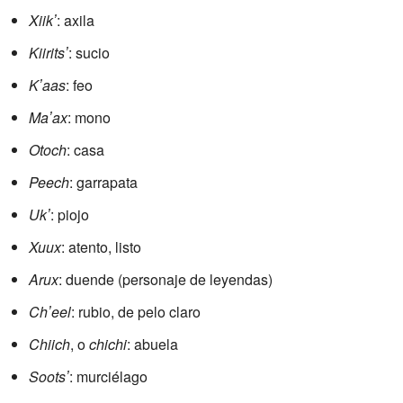
Xiikʼ
: axila
Kiiritsʼ
: sucio
Kʼaas
: feo
Maʼax
: mono
Otoch
: casa
Peech
: garrapata
Ukʼ
: piojo
Xuux
: atento, listo
Arux
: duende (personaje de leyendas)
Chʼeel
: rubio, de pelo claro
Chiich
, o
chichi
: abuela
Sootsʼ
: murciélago