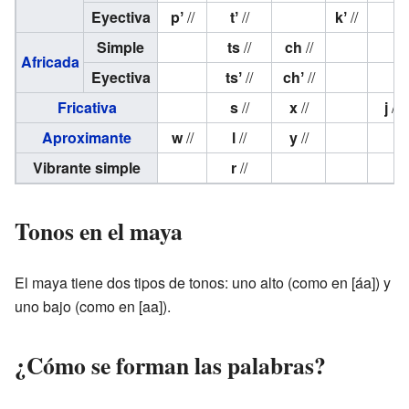
Eyectiva
pʼ
//
tʼ
//
kʼ
//
Simple
ts
//
ch
//
Africada
Eyectiva
tsʼ
//
chʼ
//
Fricativa
s
//
x
//
j
//
Aproximante
w
//
l
//
y
//
Vibrante simple
r
//
Tonos en el maya
El maya tiene dos tipos de tonos: uno alto (como en [áa]) y
uno bajo (como en [aa]).
¿Cómo se forman las palabras?