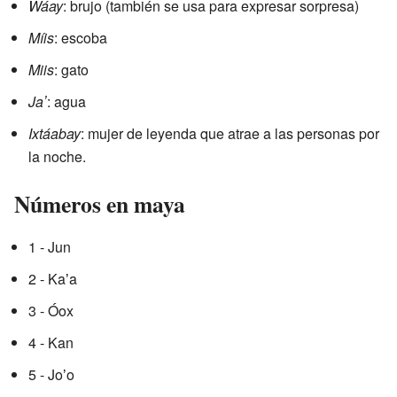
Wáay
: brujo (también se usa para expresar sorpresa)
Míis
: escoba
Miis
: gato
Jaʼ
: agua
Ixtáabay
: mujer de leyenda que atrae a las personas por
la noche.
Números en maya
1 - Jun
2 - Kaʼa
3 - Óox
4 - Kan
5 - Joʼo