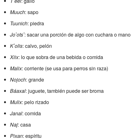
Tʼeel
: gallo
Muuch
: sapo
Tuunich
: piedra
Joʼotsʼ
: sacar una porción de algo con cuchara o mano
Kʼolis
: calvo, pelón
Xiix
: lo que sobra de una bebida o comida
Malix
: corriente (se usa para perros sin raza)
Nojoch
: grande
Báaxal
: juguete, también puede ser broma
Mulix
: pelo rizado
Janal
: comida
Naj
: casa
Pixan
: espíritu