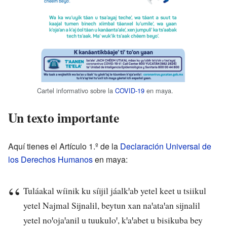
Cartel informativo sobre la
COVID-19
en maya.
Un texto importante
Aquí tienes el Artículo 1.º de la
Declaración Universal de
los Derechos Humanos
en maya:
Tuláakal wíinik ku síijil jáalkꞌab yetel keet u tsiikul
yetel Najmal Sijnalil, beytun xan naꞌataꞌan sijnalil
yetel noꞌojaꞌanil u tuukuloꞌ, kꞌaꞌabet u bisikuba bey