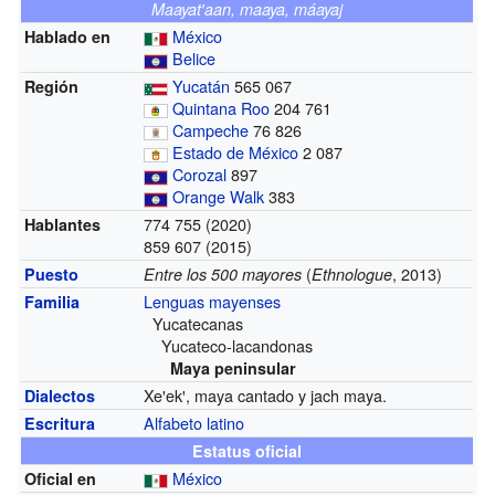
Maayatꞌaan, maaya, máayaj
México
Hablado en
Belice
Yucatán
565 067
Región
Quintana Roo
204 761
Campeche
76 826
Estado de México
2 087
Corozal
897
Orange Walk
383
774 755 (2020)
Hablantes
859 607 (2015)
(
, 2013)
Puesto
Entre los 500 mayores
Ethnologue
Lenguas mayenses
Familia
Yucatecanas
Yucateco-lacandonas
Maya peninsular
Xeꞌekꞌ, maya cantado y jach maya.
Dialectos
Alfabeto latino
Escritura
Estatus oficial
México
Oficial en