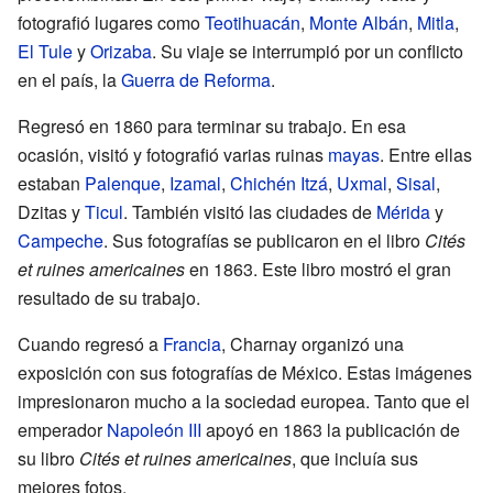
fotografió lugares como
Teotihuacán
,
Monte Albán
,
Mitla
,
El Tule
y
Orizaba
. Su viaje se interrumpió por un conflicto
en el país, la
Guerra de Reforma
.
Regresó en 1860 para terminar su trabajo. En esa
ocasión, visitó y fotografió varias ruinas
mayas
. Entre ellas
estaban
Palenque
,
Izamal
,
Chichén Itzá
,
Uxmal
,
Sisal
,
Dzitas y
Ticul
. También visitó las ciudades de
Mérida
y
Campeche
. Sus fotografías se publicaron en el libro
Cités
et ruines americaines
en 1863. Este libro mostró el gran
resultado de su trabajo.
Cuando regresó a
Francia
, Charnay organizó una
exposición con sus fotografías de México. Estas imágenes
impresionaron mucho a la sociedad europea. Tanto que el
emperador
Napoleón III
apoyó en 1863 la publicación de
su libro
Cités et ruines americaines
, que incluía sus
mejores fotos.