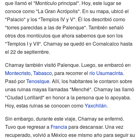
que llamó el "Montículo principal". Hoy, este lugar se
conoce como "La Gran Acrópolis". En su mapa, ubicó el
"Palacio" y los "Templos IV y V". Él los describió como
"torres parecidas a las de Palenque". También señaló
otros dos montículos que ahora sabemos que son los
"Templos I y VII". Charnay se quedó en Comalcalco hasta
el 22 de septiembre.
Charnay también visitó Palenque. Luego, se embarcó en
Montecristo
,
Tabasco
, para recorrer el
río Usumacinta
.
Pasó por
Tenosique
. Allí, los habitantes le contaron sobre
unas ruinas mayas llamadas "Menché". Charnay las llamó
"Ciudad Lorillard" en honor a la persona que lo apoyaba.
Hoy, estas ruinas se conocen como
Yaxchilán
.
Sin embargo, durante este viaje, Charnay se enfermó.
Tuvo que regresar a
Francia
para descansar. Una vez
recuperado, volvió a México ese mismo año para seguir su