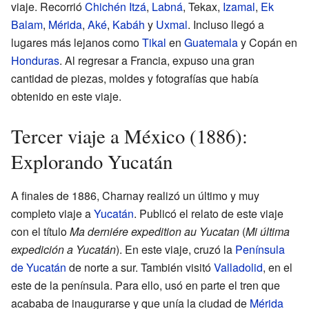
viaje. Recorrió
Chichén Itzá
,
Labná
, Tekax,
Izamal
,
Ek
Balam
,
Mérida
,
Aké
,
Kabáh
y
Uxmal
. Incluso llegó a
lugares más lejanos como
Tikal
en
Guatemala
y Copán en
Honduras
. Al regresar a Francia, expuso una gran
cantidad de piezas, moldes y fotografías que había
obtenido en este viaje.
Tercer viaje a México (1886):
Explorando Yucatán
A finales de 1886, Charnay realizó un último y muy
completo viaje a
Yucatán
. Publicó el relato de este viaje
con el título
Ma derniére expedition au Yucatan
(
Mi última
expedición a Yucatán
). En este viaje, cruzó la
Península
de Yucatán
de norte a sur. También visitó
Valladolid
, en el
este de la península. Para ello, usó en parte el tren que
acababa de inaugurarse y que unía la ciudad de
Mérida