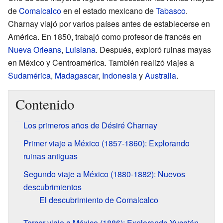
de
Comalcalco
en el estado mexicano de
Tabasco
.
Charnay viajó por varios países antes de establecerse en
América. En 1850, trabajó como profesor de francés en
Nueva Orleans
,
Luisiana
. Después, exploró ruinas mayas
en México y Centroamérica. También realizó viajes a
Sudamérica
,
Madagascar
,
Indonesia
y
Australia
.
Contenido
Los primeros años de Désiré Charnay
Primer viaje a México (1857-1860): Explorando
ruinas antiguas
Segundo viaje a México (1880-1882): Nuevos
descubrimientos
El descubrimiento de Comalcalco
Tercer viaje a México (1886): Explorando Yucatán