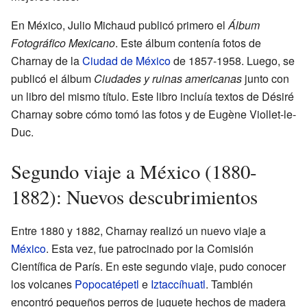
En México, Julio Michaud publicó primero el
Álbum
Fotográfico Mexicano
. Este álbum contenía fotos de
Charnay de la
Ciudad de México
de 1857-1958. Luego, se
publicó el álbum
Ciudades y ruinas americanas
junto con
un libro del mismo título. Este libro incluía textos de Désiré
Charnay sobre cómo tomó las fotos y de Eugène Viollet-le-
Duc.
Segundo viaje a México (1880-
1882): Nuevos descubrimientos
Entre 1880 y 1882, Charnay realizó un nuevo viaje a
México
. Esta vez, fue patrocinado por la Comisión
Científica de París. En este segundo viaje, pudo conocer
los volcanes
Popocatépetl
e
Iztaccíhuatl
. También
encontró pequeños perros de juguete hechos de madera